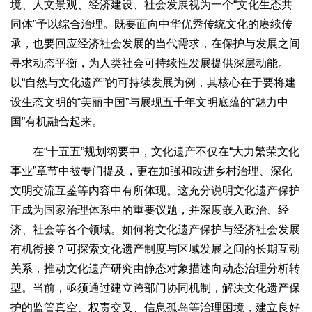
境、人文景观、经济建设、社会发展视为一个“文化生态共
同体”予以综合治理。既要面向中华优秀传统文化的赓续传
承，也要回应经济社会发展的当代需求，在保护与发展之间
寻求动态平衡，为人类社会可持续性发展提供深层动能。
以“自然与文化遗产”的可持续发展为例，其核心在于要将建
设生态文明的“美丽中国”与展现五千年文明底蕴的“魅力中
国”有机融合起来。
在“十五五”规划纲要中，文化遗产不仅在“大力繁荣文化
事业”章节中被专门提及，更在加强和改进乡村治理、深化
文明交流互鉴等内容中有所体现。这充分说明文化遗产保护
正成为国家治理体系中的重要议题，并深度嵌入政治、经
济、社会等各个领域。如何将文化遗产保护与经济社会发展
有机衔接？可探索文化遗产制度与区域发展之间的长期互动
关系，推动文化遗产研究由静态对象描述向动态治理分析转
型。当前，亟须通过建立跨部门协同机制，解决文化遗产保
护的监管真空、权责交叉、信息孤岛等治理困境，建立良好