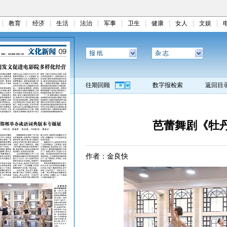
教育
经济
生活
法治
军事
卫生
健康
女人
文娱
报 纸
杂 志
往期回顾
数字报检索
返回目
芭蕾舞剧《牡
作者：金良快