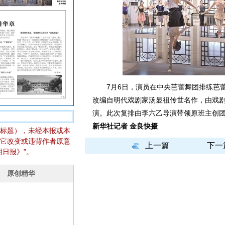
7月6日，演员在中央芭蕾舞团排练芭蕾舞
改编自明代戏剧家汤显祖传世名作，由戏
演。此次复排由李六乙导演带领原班主创团
新华社记者 金良快摄
标题），未经本报或本
它改变或违背作者原意
上一篇
下一
日报》”。