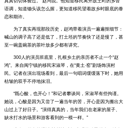
真真切切体验过。”赵鸿说。他知道移民离开故土时的乡音
语调，知道锄头该怎么握，更知道移民望着故乡时眼底的眷
恋和期许。
为了真实再现那段历史，赵鸿带着演员一遍遍抠细节：
喊山的调子高了还是低了，打土坯的节奏快了还是慢了，甚
至一碗盖碗茶的茶叶放多少都有讲究。
300人的演员班底里，扎根乡土的亲历者不止一个“赵
鸿”。来自闽宁镇的移民宋淑琴，在“黄土·窑”剧场饰演村
民。记者在演出现场看到，最后一句唱词缓缓落下时，她用
枯皱的双手不停地抹泪。
“既心酸，也开心！”和记者攀谈间，宋淑琴有些拘谨。
她说，心酸是因为又尝了一遍当年的苦，开心是因为搬出大
山过上了好日子。“演得真真的，当年我们在老家的屋子、
缺水打水的场景和游客看到的一模一样。”