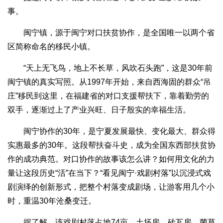
事。
闽宁镇，源于闽宁对口扶贫协作，是全国唯一以两个省
区简称命名的移民小镇。
“天上无飞鸟，地上不长草，风吹石头跑”，这是30年前
闽宁镇的真实写照。从1997年开始，来自西海固的群众“吊
庄”移民到这里，在福建省的对口支援帮扶下，靠着勤劳的
双手，逐渐过上了产业兴旺、日子殷实的幸福生活。
闽宁协作的30年，是宁夏发展最快、变化最大、群众得
实惠最多的30年。这段帮扶奋斗史，成为全国东西部扶贫协
作的成功典范。对口协作的故事该怎么讲？如何用文化的力
量让这段历史“活”在当下？“看见闽宁·戏剧村落”以沉浸式戏
剧演绎的创新形式，把整个村落变成剧场，让游客用几个小
时，重温30年沧桑变迁。
据了解，该戏剧村落占地74亩，土坯房、砖瓦房、菌草