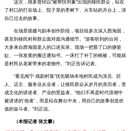
这次，很多曾经以“被帮扶对象”出现的移民群众，站在
了村口的打谷场上、院子里的枣树下、火车站的月台上，演
自己过去的故事。
在场景搭建与剧本创作阶段，项目组多次深入西海固，
甚至到移民村和群众面对面沟通细节。“游客听到的台词，
大多来自西海固老人的口述实录。现场一把豁了口的搪瓷
缸、一张发黄的搬迁通知书、一床打了补丁的棉被，可能就
是村民从老家带来的老物件。”刘正告诉记者。
“看见闽宁·戏剧村落”优先吸纳本地村民成为演员、匠
人、店主、服务业从业者，让移民群众从岁月的亲历者，变
成文化的讲述者、产业的受益者。“他们不再是时代浪潮中
被讲述的‘他者’，而是站在舞台中央，用自己的故事创造价
值的奋斗者。”刘正说。
（本报记者 张文攀）