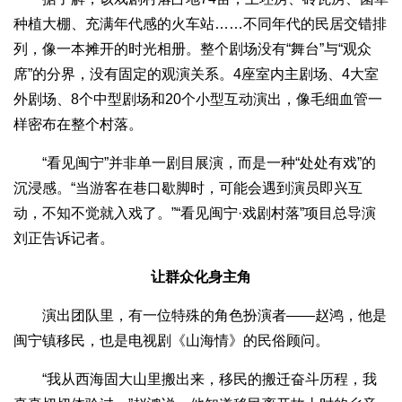
种植大棚、充满年代感的火车站……不同年代的民居交错排
列，像一本摊开的时光相册。整个剧场没有“舞台”与“观众
席”的分界，没有固定的观演关系。4座室内主剧场、4大室
外剧场、8个中型剧场和20个小型互动演出，像毛细血管一
样密布在整个村落。
“看见闽宁”并非单一剧目展演，而是一种“处处有戏”的
沉浸感。“当游客在巷口歇脚时，可能会遇到演员即兴互
动，不知不觉就入戏了。”“看见闽宁·戏剧村落”项目总导演
刘正告诉记者。
让群众化身主角
演出团队里，有一位特殊的角色扮演者——赵鸿，他是
闽宁镇移民，也是电视剧《山海情》的民俗顾问。
“我从西海固大山里搬出来，移民的搬迁奋斗历程，我