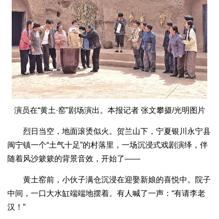
演员在“黄土·窑”剧场演出。本报记者 张文攀摄/光明图片
烈日当空，地面滚烫似火。贺兰山下，宁夏银川永宁县
闽宁镇一个“土气十足”的村落里，一场沉浸式戏剧演绎，伴
随着风沙簌簌的背景音效，开始了——
黄土窑前，小伙子满仓沉浸在迎娶新娘的喜悦中。院子
中间，一口大水缸端端地摆着。有人喊了一声：“有请李老
汉！”