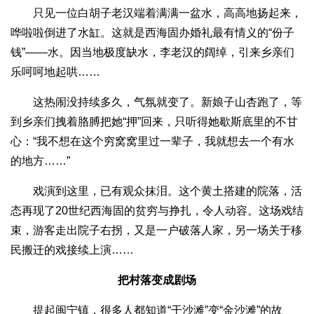
只见一位白胡子老汉端着满满一盆水，高高地扬起来，
哗啦啦倒进了水缸。这就是西海固办婚礼最有情义的“份子
钱”——水。因当地极度缺水，李老汉的阔绰，引来乡亲们
乐呵呵地起哄……
这热闹没持续多久，气氛就变了。新娘子山杏跑了，等
到乡亲们拽着胳膊把她“押”回来，只听得她歇斯底里的不甘
心：“我不想在这个穷窝窝里过一辈子，我就想去一个有水
的地方……”
戏演到这里，已有观众抹泪。这个黄土搭建的院落，活
态再现了20世纪西海固的贫穷与挣扎，令人动容。这场戏结
束，游客走出院子右拐，又是一户破落人家，另一场关于移
民搬迁的戏接续上演……
把村落变成剧场
提起闽宁镇，很多人都知道“干沙滩”变“金沙滩”的故