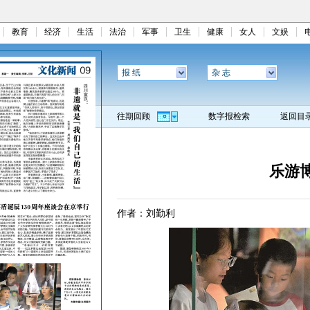
教育
经济
生活
法治
军事
卫生
健康
女人
文娱
报 纸
杂 志
往期回顾
数字报检索
返回目
乐游
作者：刘勤利