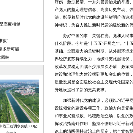
疗伤，激浊扬清。一系列管党治党的举措
产党人的坚定理想信念、高度历史主动、
法，彰显着新时代党的建设的鲜明价值追
神标识，为奋力推进新时代党的建设新的
办好中国的事，关键在党。党和人民事
什么阶段。今年是“十五五”开局之年。“十
基础、全面发力的关键时期。从外部环境
界经济复苏持续乏力，地缘冲突此起彼伏
改革发展稳定面临不少深层次矛盾，必须
建设和治理能力建设摆到更加突出的位置
质量发展是全面建设社会主义现代化国家
身建设提出了新的更高要求。
加强新时代党的建设，必须以习近平党
设统领党的建设各项工作。政治方向是党
和事业兴衰成败。站稳政治立场，以党的
挥政治指南针作用，坚持不懈用习近平新
论上的清醒保持政治上的坚定，把全党智