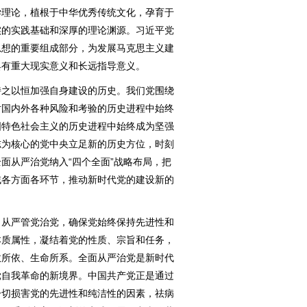
理论，植根于中华优秀传统文化，孕育于
实的实践基础和深厚的理论渊源。习近平党
思想的重要组成部分，为发展马克思主义建
具有重大现实意义和长远指导意义。
之以恒加强自身建设的历史。我们党围绕
对国内外各种风险和考验的历史进程中始终
国特色社会主义的历史进程中始终成为坚强
志为核心的党中央立足新的历史方位，时刻
面从严治党纳入“四个全面”战略布局，把
域各方面各环节，推动新时代党的建设新的
从严管党治党，确保党始终保持先进性和
本质属性，凝结着党的性质、宗旨和任务，
政所依、生命所系。全面从严治党是新时代
党自我革命的新境界。中国共产党正是通过
一切损害党的先进性和纯洁性的因素，祛病