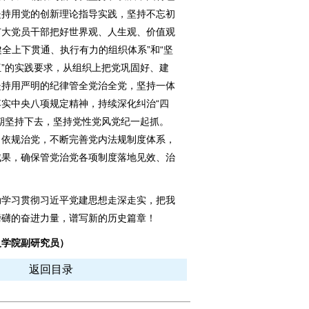
坚持用党的创新理论指导实践，坚持不忘初
广大党员干部把好世界观、人生观、价值观
健全上下贯通、执行有力的组织体系”和“坚
”的实践要求，从组织上把党巩固好、建
坚持用严明的纪律管全党治全党，坚持一体
实中央八项规定精神，持续深化纠治“四
期坚持下去，坚持党性党风党纪一起抓。
、依规治党，不断完善党内法规制度体系，
成果，确保管党治党各项制度落地见效、治
学习贯彻习近平党建思想走深走实，把我
磅礴的奋进力量，谱写新的历史篇章！
义学院副研究员）
返回目录