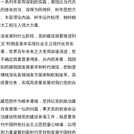
、一系列丰富而深刻的实践，展现出当代共
强烈使命担当、深厚为民情怀、科学思想方
求、丰富理论内涵、科学运作机理、独特精
伟大工程注入强大力量。
业发展到什么阶段，党的建设就要推进到
五五”时期是基本实现社会主义现代化夯实
来看，世界百年未有之大变局加速演进，世
，不确定因素显著增多。从内部来看，我国
深刻把握我国发展要求和时代潮流，把制度
，继续深化各领域各方面体制机制改革。高
的首要任务，实现高质量发展对我们党的自
建思想作为根本遵循，坚持以党的政治建
生存发展第一位的问题，事关党的前途命运
政治建设统领党的建设各项工作，就是要发
时代中国特色社会主义思想凝心铸魂，以理
慧和力量凝聚到新时代坚持和发展中国特色