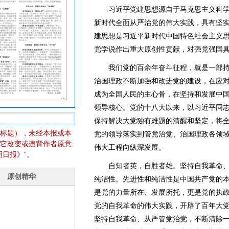
习近平党建思想源自于马克思主义科学
新时代全面从严治党的伟大实践，具有坚
建思想是习近平新时代中国特色社会主义
党学说作出重大原创性贡献，对强党强国
我们党的百余年奋斗征程，就是一部持
治国理政不断加强和改进党的建设，在应
成为全国人民的主心骨，在坚持和发展中
领导核心。党的十八大以来，以习近平同
保持解决大党独有难题的清醒和坚定，将全
标题），未经本报或本
党的领导落实到管党治党、治国理政各领
它改变或违背作者原意
伟大工程向纵深发展。
日报》”。
自知者英，自胜者雄。坚持自我革命、
纯洁性。先进性和纯洁性是中国共产党的
是党的力量所在、发展所托，更是党的执
党的自我革命的伟大实践，开辟了百年大
坚持自我革命、从严管党治党，不断清除