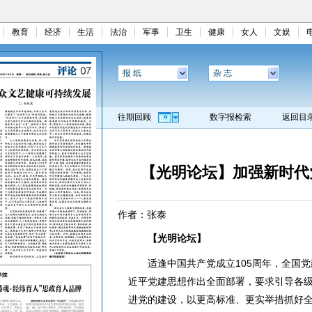
教育
经济
生活
法治
军事
卫生
健康
女人
文娱
报 纸
杂 志
往期回顾
数字报检索
返回目
【光明论坛】加强新时代
作者：张泰
【光明论坛】
适逢中国共产党成立105周年，全国党
近平党建思想作出全面部署，要求引导各
进党的建设，以更高标准、更实举措抓好