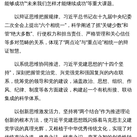
能够成功”“未来我们怎样才能继续成功”等重大课题。
以辩证思维把握规律。习近平总书记在十九届中央纪委
二次全会上提出“六个相统一”，科学阐述了抓“关键少数”和
管“绝大多数”、行使权力和担当责任、严格管理和关心信任
等多对范畴的关系，体现了“两点论”与“重点论”相统一的辩
证智慧。
以系统思维协同推进。习近平党建思想的“十四个坚
持”，深刻把握管党治党、兴党强党和强国复兴的内在联
系，统筹党的领导和党的建设，涵盖政治、思想、组织、作
风、纪律、制度等各方面建设，构建起一个有机衔接、联动
集成的科学体系。
以创新思维激发活力。坚持将“两个结合”作为推进理论
创新的根本方法，使习近平党建思想既闪烁着马克思主义建
党学说的真理光辉，又根植于中华优秀传统文化，实现了对