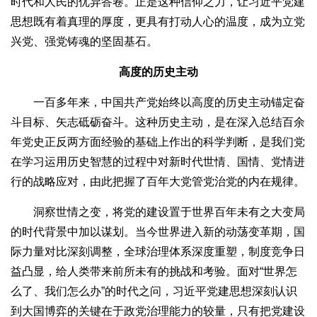
时代和人民的优异答卷。正是这种信仰之力，让习近平党建
思想既有着真理的厚度，更具有打动人心的温度，成为立党
兴党、强党铸魂的坚固基石。
高度的历史主动
一百多年来，中国共产党始终以高度的历史主动锚定奋
斗目标、矢志砥砺奋斗。这种历史主动，是在深入总结百余
年党史正反两方面经验的基础上作出的科学判断，是我们党
在学习运用历史智慧的过程中对新时代世情、国情、党情进
行的战略应对，由此把握了百年大党管党治党的内在规律。
洞察世情之变，将党的建设置于世界百年未有之大变局
的时代背景中加以谋划。当今世界进入新的动荡变革期，国
际力量对比深刻调整，全球治理体系深度重塑，制度竞争日
益凸显，给人类带来前所未有的挑战和考验。面对“世界怎
么了、我们怎么办”的时代之问，习近平党建思想深刻认识
到大国博弈的关键在于政党治理能力的较量，只有把党建设