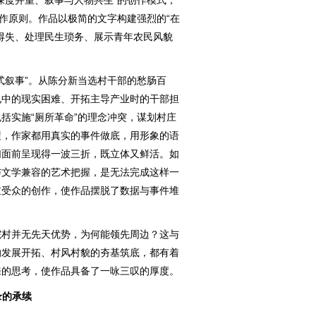
度并重、叙事与人物共生”的创作模式，
创作原则。作品以极简的文字构建强烈的“在
得失、处理民生琐务、展示青年农民风貌
叙事”。从陈分新当选村干部的愁肠百
电中的现实困难、开拓主导产业时的干部担
括实施“厕所革命”的理念冲突，谋划村庄
履，作家都用真实的事件做底，用形象的语
们面前呈现得一波三折，既立体又鲜活。如
与文学兼容的艺术把握，是无法完成这样一
重受众的创作，使作品摆脱了数据与事件堆
村并无先天优势，为何能领先周边？这与
的发展开拓、村风村貌的夯基筑底，都有着
来的思考，使作品具备了一咏三叹的厚度。
录的承续