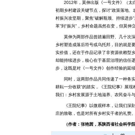
2012年，莫伸出版《一号文件》（太白
初期乡村建设关键节点，探讨“政策落地、
村振兴攻坚期，聚焦“破解瓶颈、持续进步”新
革”到“振兴”，乡村命题虽然在变，但莫
莫伸为两部作品曾踏遍田野、几十次深
乡村塑造成落后符号或乌托邦，目的就是
实价值，还在于作品记录了非资源依赖型
却能持续进步，核心在于基层治理的信任
步，这既是对《一号文件》创作经验的延
同时，这两部作品共同传递了一种务实的
耕耘一分收获”的踏实，《王院纪事》展现
我们：乡村发展源于土地滋养、农民奋斗
《王院纪事》以微观样本，让我们深刻
庄的致敬，也是对所有乡村实干者的礼赞
（作者：张艳茜，系陕西省社会科学院