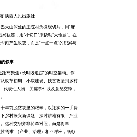
 著 陕西人民出版社
大山深处的王院村为微观切片，用“麻
兴轨迹，用“小切口”来撬动“大命题”。在
即刻产生改变，而是“一点一点”的积累与
构的叙事
距离聚焦+长时段追踪”的时空架构。作
村从改革初期、小康建设、扶贫攻坚到乡村
——代表性人物、关键事件以及意见交锋，
展。
十年前脱贫攻坚的艰辛，以翔实的一手资
当下乡村振兴新课题，探讨耕地有限、产业
展。这种交织并非简单对照，而是将早
展性需求”（产业、治理）相互呼应，既彰