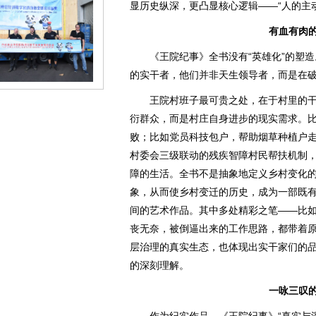
显历史纵深，更凸显核心逻辑——“人的主
有血有肉
《王院纪事》全书没有“英雄化”的塑造
的实干者，他们并非天生领导者，而是在破
王院村班子最可贵之处，在于村里的干
衍群众，而是村庄自身进步的现实需求。比
败；比如党员科技包户，帮助烟草种植户
村委会三级联动的残疾智障村民帮扶机制
障的生活。全书不是抽象地定义乡村变化
象，从而使乡村变迁的历史，成为一部既
间的艺术作品。其中多处精彩之笔——比
丧无奈，被倒逼出来的工作思路，都带着
层治理的真实生态，也体现出实干家们的
的深刻理解。
一咏三叹