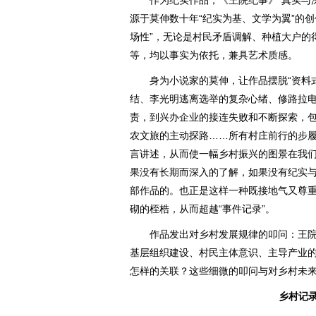
作为纪实作品，《王院纪事》“真实与深
源于莫伸数十年“纪实为基、文学为翼”的
场性”，无论是村民矛盾调解、种植大户的
等，均以事实为依托，兼具艺术质感。
身为小说家的莫伸，让作品摆脱“资料式
结、李光明逃离选举的复杂心绪、修路拉
责，到兴办企业的接连失败和不断探索，包
农文旅的主动探路……所有村庄前行的步
言讲述，从而使一幅乡村振兴的图景在我
果没有长期而深入的了解，如果没有纪实
部作品的。也正是这样一种既接地气又尊
砌的桎梏，从而超越“事件记录”。
作品发出对乡村发展规律的叩问：王院
基层组织建设、村民主体意识、主导产业
怎样的关联？这些细微的叩问与对乡村未
乡村记