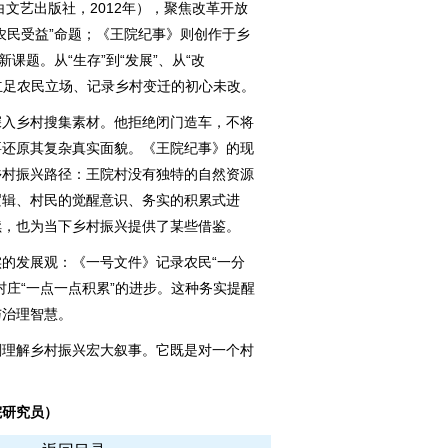
文艺出版社，2012年），聚焦改革开放
农民受益”命题；《王院纪事》则创作于乡
课题。从“生存”到“发展”、从“改
伸立足农民立场、记录乡村变迁的初心未改。
入乡村搜集素材。他拒绝闭门造车，不将
要还原其复杂真实面貌。《王院纪事》的现
乡村振兴路径：王院村没有独特的自然资源
逻辑、村民的觉醒意识、务实的积累式进
续，也为当下乡村振兴提供了某些借鉴。
发展观：《一号文件》记录农民“一分
村庄“一点一点积累”的进步。这种务实提醒
与治理智慧。
理解乡村振兴宏大叙事。它既是对一个村
。
研究员）