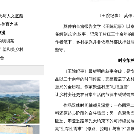
《王院纪事》 莫伸
莫伸的长篇报告文学《王院纪事》以秦巴
雀解剖式”的叙事，记录了村庄三十余年的振
作者笔下，乡村振兴并非依靠外部扶持就能
坚守。
时空架
《王院纪事》最鲜明的叙事突破，是“近
品以三十余年的时间跨度，完整覆盖了农
振兴的全历程。作家聚焦村庄“毛细血管”
让乡村变迁史在日常生活的节律中缓缓铺
作品双线时间轴颇具深意：一条回溯二
料还原起步阶段的奋斗场景；另一条聚焦
匮乏、攀登乏路等先天约束下的可持续发
期“生存性需求”（修路、拉电）与当下“发