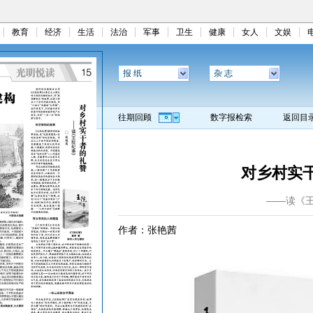
教育
经济
生活
法治
军事
卫生
健康
女人
文娱
报 纸
杂 志
往期回顾
数字报检索
返回目
对乡村实
——读《
作者：张艳茜