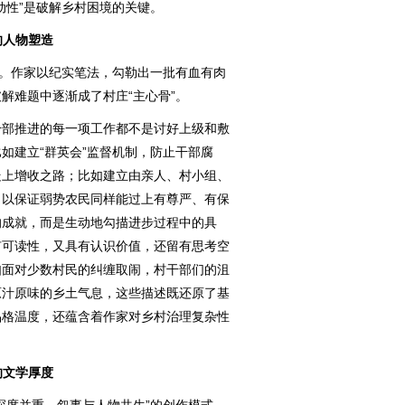
动性”是破解乡村困境的关键。
的人物塑造
。作家以纪实笔法，勾勒出一批有血有肉
解难题中逐渐成了村庄“主心骨”。
部推进的每一项工作都不是讨好上级和敷
如建立“群英会”监督机制，防止干部腐
走上增收之路；比如建立由亲人、村小组、
，以保证弱势农民同样能过上有尊严、有保
的成就，而是生动地勾描进步过程中的具
有可读性，又具有认识价值，还留有思考空
如面对少数村民的纠缠取闹，村干部们的沮
原汁原味的乡土气息，这些描述既还原了基
品格温度，还蕴含着作家对乡村治理复杂性
的文学厚度