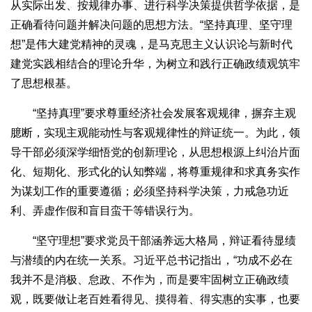
从实际出发、按规律办事、进行科学决策提供哲学依据，是
正确看待问题并解决问题的思想方法。“坚持真理、坚守理
想”是伟大建党精神的灵魂，是马克思主义认识论与新时代
建党实践相结合的理论升华，为树立和践行正确政绩观筑牢
了思想根基。
“坚持真理”要求尊重经济社会发展客观规律，摒弃主观
臆断，实现主观能动性与客观规律性的辩证统一。为此，领
导干部必须深学细悟党的创新理论，从思想根源上纠治片面
化、短期化、形式化的认知弊端，将尊重规律和求真务实作
为谋划工作的重要遵循；必须坚持科学决策，力戒急功近
利、弄虚作假和盲目蛮干等错误行为。
“坚守理想”要求党员干部涵养远大格局，辩证看待显绩
与潜绩的内在统一关系。习近平总书记指出，“功成不必在
我并不是消极、怠政、不作为，而是要牢固树立正确政绩
观，既要做让老百姓看得见、摸得着、得实惠的实事，也要