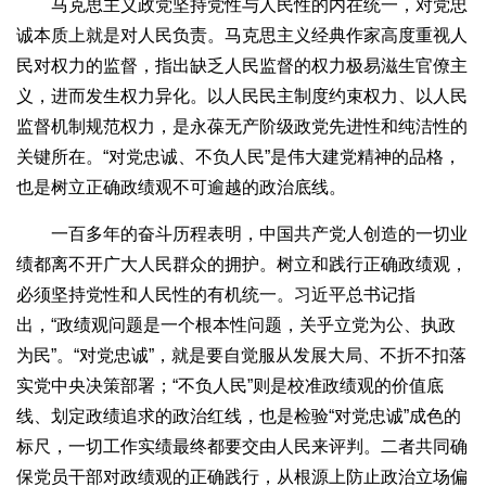
马克思主义政党坚持党性与人民性的内在统一，对党忠
诚本质上就是对人民负责。马克思主义经典作家高度重视人
民对权力的监督，指出缺乏人民监督的权力极易滋生官僚主
义，进而发生权力异化。以人民民主制度约束权力、以人民
监督机制规范权力，是永葆无产阶级政党先进性和纯洁性的
关键所在。“对党忠诚、不负人民”是伟大建党精神的品格，
也是树立正确政绩观不可逾越的政治底线。
一百多年的奋斗历程表明，中国共产党人创造的一切业
绩都离不开广大人民群众的拥护。树立和践行正确政绩观，
必须坚持党性和人民性的有机统一。习近平总书记指
出，“政绩观问题是一个根本性问题，关乎立党为公、执政
为民”。“对党忠诚”，就是要自觉服从发展大局、不折不扣落
实党中央决策部署；“不负人民”则是校准政绩观的价值底
线、划定政绩追求的政治红线，也是检验“对党忠诚”成色的
标尺，一切工作实绩最终都要交由人民来评判。二者共同确
保党员干部对政绩观的正确践行，从根源上防止政治立场偏