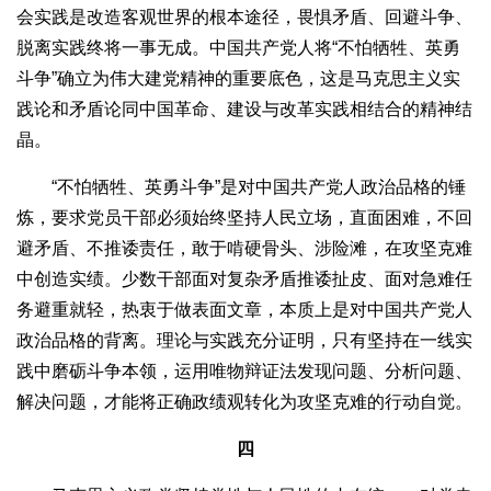
会实践是改造客观世界的根本途径，畏惧矛盾、回避斗争、
脱离实践终将一事无成。中国共产党人将“不怕牺牲、英勇
斗争”确立为伟大建党精神的重要底色，这是马克思主义实
践论和矛盾论同中国革命、建设与改革实践相结合的精神结
晶。
“不怕牺牲、英勇斗争”是对中国共产党人政治品格的锤
炼，要求党员干部必须始终坚持人民立场，直面困难，不回
避矛盾、不推诿责任，敢于啃硬骨头、涉险滩，在攻坚克难
中创造实绩。少数干部面对复杂矛盾推诿扯皮、面对急难任
务避重就轻，热衷于做表面文章，本质上是对中国共产党人
政治品格的背离。理论与实践充分证明，只有坚持在一线实
践中磨砺斗争本领，运用唯物辩证法发现问题、分析问题、
解决问题，才能将正确政绩观转化为攻坚克难的行动自觉。
四