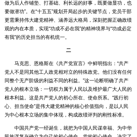
做为后人作铺垫、打基础、利长远的好事，既要做显功，也
要做潜功”。在“十五五”规划开局起步的关键节点，党员干部
更需秉持伟大建党精神、涵养远大格局，深刻把握正确政绩
观的内在本质，实现“功成不必在我”的精神境界与“功成必定
有我”的历史担当的有机统一。
二
马克思、恩格斯在《共产党宣言》中鲜明指出：“共产
党人不是同其他工人政党相对立的特殊政党。他们没有任何
同整个无产阶级的利益不同的利益。”这一论断明确了共产
党人的根本立场：一切权力属于人民以及维护最广大人民的
根本利益。这是共产党人的初心所在、使命所系。“践行初
心、担当使命”是伟大建党精神的核心价值指向，是以人民
为中心根本立场的集中体现，构成政绩评判的刚性标准。
中国共产党一经诞生，就把为中国人民谋幸福、为中华
民族谋复兴确立为自己的初心使命。党的初心使命，决定了