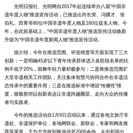
光明日报社、光明网自2017年起连续举办八届“中国非
遗年度人物”推选宣传活动，已推选出尚长荣、冯骥才、张
伯礼、田青等80位中国非遗年度人物及160位提名人物。今
年，在此前基础上，“中国非遗年度人物”推选宣传活动焕新
升级为“中国非遗年度新闻人物”推选宣传活动。
据介绍，今年在推选范围、评选维度等方面实现了三大
创新：一是明确45岁以下青年传承群体进入各阶段名单的比
例不低于20%，鼓舞年轻力量积极参与；二是将推选范围扩
大至非遗相关工作团队，关注集体智慧与协同合作在非遗活
态传承中的重要作用；三是在推选标准中增设“传播性”维
度，致敬那些以创新表达让非遗跨越圈层、走向大众的传播
者与实践者。
今年的推选活动自1月9日启动以来，通过各地文旅厅非
遗处、非遗保护单位，各地网联会、新联会，专家和网友推
荐等渠道，主办方共收到推选信息2000余份，从中初筛出