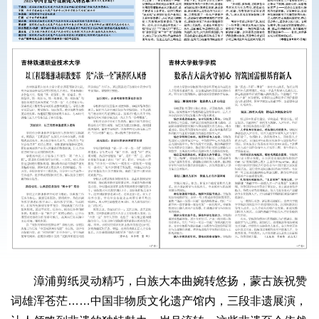
漳浦剪纸灵动精巧，白族大本曲婉转悠扬，蒙古族祝赞
词雄浑苍茫……中国非物质文化遗产馆内，三段非遗展演，