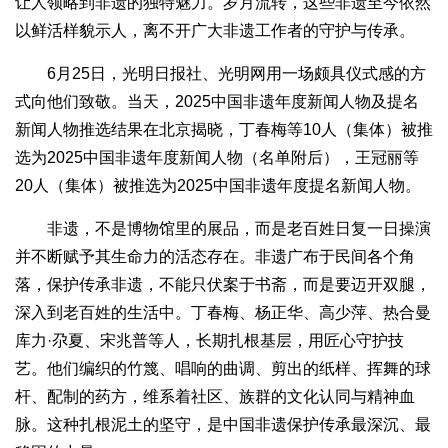
让人领略到非遗的独特魅力。岁月流转，这些非遗至今依然
以鲜活样貌示人，离不开广大非遗工作者的守护与传承。
6月25日，光明日报社、光明网用一场颇具仪式感的方
式向他们致敬。当天，2025中国非遗年度新闻人物及提名
新闻人物推选结果在北京揭晓，丁春梅等10人（集体）被推
选为2025中国非遗年度新闻人物（名单附后），王冠丽等
20人（集体）被推选为2025中国非遗年度提名新闻人物。
非遗，不是博物馆里的展品，而是老百姓日复一日操演
并不断赋予其生命力的活态存在。非遗广布于民间各个角
落，保护传承非遗，不能只伏案于书斋，而是要迈开双腿，
深入到老百姓的生活中。丁春梅、杨正华、高少萍、热合曼
库力·尕夏、宋兆普等人，长期扎根基层，用匠心守护技
艺。他们编织的竹篾、唱响的曲调、剪出的纸样、挥舞的球
杆、配制的药方，维系着社区、族群的文化认同与精神血
脉。这种扎根泥土的坚守，是中国非遗保护传承最深沉、最