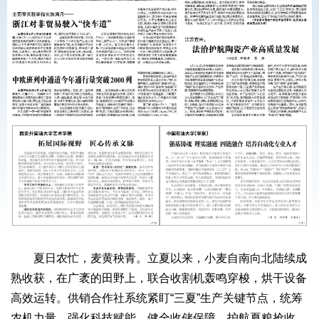
夏日农忙，麦黄秧青。立夏以来，小麦自南向北陆续成
熟收获，在广袤的田野上，联合收割机轰鸣穿梭，烘干设备
高效运转。供销合作社系统紧盯“三夏”生产关键节点，统筹
农机力量、强化科技赋能、健全收储保障，护航夏粮抢收、