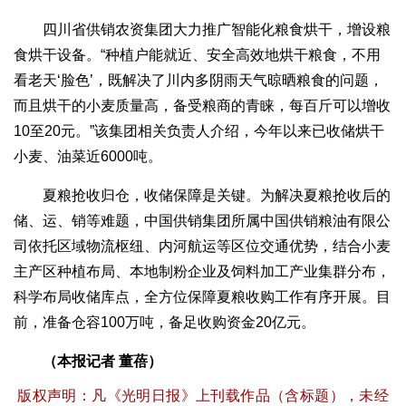
四川省供销农资集团大力推广智能化粮食烘干，增设粮
食烘干设备。“种植户能就近、安全高效地烘干粮食，不用
看老天‘脸色’，既解决了川内多阴雨天气晾晒粮食的问题，
而且烘干的小麦质量高，备受粮商的青睐，每百斤可以增收
10至20元。”该集团相关负责人介绍，今年以来已收储烘干
小麦、油菜近6000吨。
夏粮抢收归仓，收储保障是关键。为解决夏粮抢收后的
储、运、销等难题，中国供销集团所属中国供销粮油有限公
司依托区域物流枢纽、内河航运等区位交通优势，结合小麦
主产区种植布局、本地制粉企业及饲料加工产业集群分布，
科学布局收储库点，全方位保障夏粮收购工作有序开展。目
前，准备仓容100万吨，备足收购资金20亿元。
（本报记者 董蓓）
版权声明：凡《光明日报》上刊载作品（含标题），未经