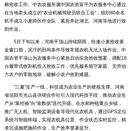
粮抢收工作。中农农服所属中国农资富平为农服务中心通过
在当地牵头成立的“农业机械驾驶员联合工会”，组织80余名
机手成立小麦跨区作业队，紧急奔赴湖北、河南等地进行收
割作业。
5月下旬以来，河南平顶山持续阴雨，恰逢小麦抢收黄
金窗口期，泥泞的田间条件导致常规农机无法入场作业。中
国农资平顶山为农服务中心紧急启动应急抢收预案，调配18
台履带式收割机投入抢收工作，优先服务留守家庭、无劳动
力农户的零散地块，破解小农户收割难题。
“三夏”生产一线，科技成为农业生产的硬核支撑。河南
省信阳市光山县供销合作社引入现代科技手段，推动农业生
产从“靠经验”向“靠数据”迭代升级。在水稻种植重点乡镇，
推广无人机、智能监测设备等现代化农机具，通过GPS定位
系统与智能终端，实现农机具位置、作业状态实时监控，精
准完成施肥施药作业，生产效率显著提升。