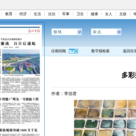
教育
经济
生活
法治
军事
卫生
健康
女人
文娱
报 纸
杂 志
往期回顾
数字报检索
返回目
多彩
作者：李信君