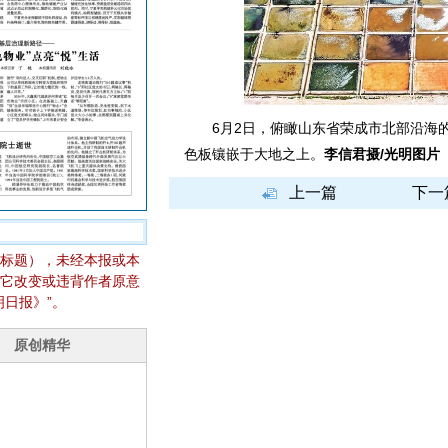
6月2日，俯瞰山东省荣成市北部沿海的
色板镶嵌于大地之上。
李信君摄/光明图片
上一篇
下一
标题），未经本报或本
它改变或违背作者原意
日报》”。