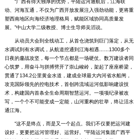
“广西有得天独厚的优势，平陆运河通航后，江海联
动、河海互通，不仅为广西开放发展注入强劲动能，更将重
塑西南地区向海经济地理格局，赋能区域协同高质量发
展。”中山大学二级教授、博士生导师吴滔说。
从动员大会到全线动工，从首仓浇筑到巨门落定，从无
水调试到有水调试，从航道挖通到江海相遇……1300多个
日夜的鏖战攻坚，每一个节点都是一场硬仗。数万建设者同
心筑梦，用奋斗与拼搏劈开了崇山峻岭，架起了座座桥梁，
贯通了134.2公里黄金水道，建成全球最大内河省水船闸，
攻克国际领先的控电技术，首创跨流域运河低影响建设技
术，构建国内首条全生命周期智慧运河。一项项纪录被改
写，一个个不可能变成一定能，山河重构的壮举，终让活水
通江海。
“这不是终点，而是又一个起点。我们不仅要把运河建
设好，更要把运河管理好、运营好。”平陆运河集团广西平