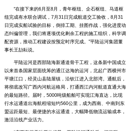
“在接下来的6月至8月，青年枢纽、企石枢纽、马道枢
纽完成有水联合调试，7月31日完成航道交工验收，8月31
日完成实船试验的目标，倒排工期、挂图作战，强化进度动
态纠偏管理，我们将逐项优化剩余工程的施工组织，科学调
配资源，推动工程建设按预定时序完成。”平陆运河集团董
事长王劼耘说。
平陆运河是西部陆海新通道骨干工程，这条新中国成立
以来首条国家层面统筹的通江达海的运河，北起广西横州市
平塘江口，经灵山县陆屋镇，沿钦江进入北部湾。通航后，
将彻底改写广西内河航运格局，打通西江内河航道直通大海
的最短路径。届时，5000吨级船舶可实现江海直达，比现
行水运通道出海航程缩短约560公里，成为西南、中南到东
盟运距最短、最便捷的水运通道，大幅降低物流运输成本，
激活沿线产业活力。