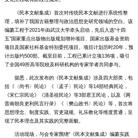
《民本文献集成》首次对传统民本文献进行系统性整
理，填补了我国古籍整理与政治思想史研究领域的空白。该
编纂工程于2021年由武汉大学牵头启动，先后入选“十四
五”国家重点出版物出版规划增补项目、国家出版基金资助
项目及国家社科基金特别委托项目。项目计划历时20年，预
计出版约500部。截至目前，工程已累计立项136项，吸引
了全国49所高等院校及科研机构的专家学者共同参与。
据悉，此次发布的《民本文献集成》涉及四大部类，包
括《〈尚书〉民论》《〈孟子〉民论》等14部经典民论，
《宋仁宗民论》《清圣祖民论》等3部君王民论，以及《两
晋南朝良吏利民言行录》《〈樊山政书〉民论》等，首次将
思想理念、制度实践、官吏箴规、礼乐教化等维度贯通，呈
现了民本理念及其实践的完整面貌。
活动现场，与会专家围绕“《民本文献集成》编纂实践