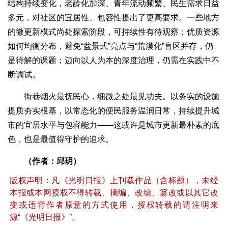
结构持续变化，老龄化加深、青年流动频繁、民生需求日益
多元，对社区的宜居性、包容性提出了更高要求。一些地方
的微更新模式尚处探索阶段，可持续性有待观察；优质资源
如何均衡分布，避免“盆景式”亮点与“荒漠化”盲区并存，仍
是待解的课题；迈向以人为本的深度治理，仍需在实践中不
断调试。
街巷烟火最抚民心，细微之处最见功夫。以务实的设施
提质夯实根基，以常态化的便民服务温润日常，持续提升城
市的宜居水平与包容能力——这或许是城市更新最朴素的底
色，也是最值得守护的追求。
（作者：邱玥）
版权声明：凡《光明日报》上刊载作品（含标题），未经
本报或本网授权不得转载、摘编、改编、篡改或以其它改
变或违背作者原意的方式使用，授权转载的请注明来
源“《光明日报》”。