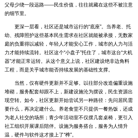
父母少绕一段远路——民生价值，往往就藏在这些不被注意
的细节里。
更深一层看，社区还是城市运行的“底座”。当养老、托
幼、残障照护这些基本民生需求在社区就能被承接，无数家
庭的负重得以减轻，年轻人才能安心工作，城市的人力与活
力才能持续流转。社区这个“小盘子”托住了，城市这台“大机
器”才能正常运转。从这个意义上说，社区建设绝非边角料
工程，而是关乎城市能否持续发展的基础性支撑。
当然，仅有硬件更新并不足够。以往部分改造偏重设施
堆砌，服务配套却跟不上，新建设施沦为摆设，民生资源出
现空转。如今，社区更新开始尝试另一种路径：先问居民需
要什么，再决定建什么。养老食堂不只提供一餐热饭，还成
为老人社交的场所；青少年活动室不仅摆几套桌椅，更引入
社工组织开展课后陪伴。设施为服务搭台，服务为人情升
温，硬件与软件这才接上了“榫”。