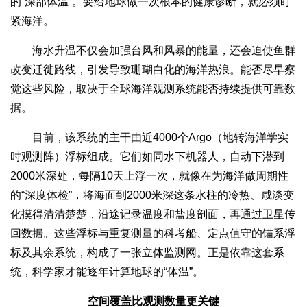
的“深部体温”。要给地球做一次根本的健康诊断，就必须盯
紧海洋。
海水升温不仅会加强台风和风暴的能量，还会迫使鱼群
改变迁徙路线，引发导致珊瑚白化的海洋热浪。能否尽早察
觉这些风险，取决于全球海洋观测系统能否持续提供可靠数
据。
目前，该系统的主干由近4000个Argo（地转海洋学实
时观测阵）浮标组成。它们如同水下机器人，自动下潜到
2000米深处，每隔10天上浮一次，就像在为海洋做周期性
的“深度体检”，将海面到2000米深这条水柱的冷热、咸淡变
化摸得清清楚楚，沿途记录温度和盐度剖面，再通过卫星传
回数据。这些浮标与重复测量的科考船、定点值守的锚系浮
标及其余系统，构成了一张立体监测网。正是依靠这套系
统，科学家才能逐年计算地球的“体温”。
空间覆盖比观测数量更关键