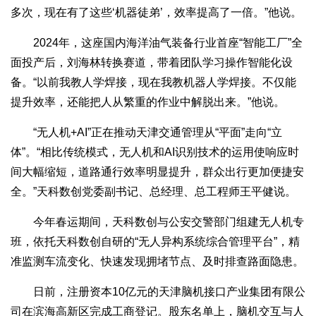
多次，现在有了这些‘机器徒弟’，效率提高了一倍。”他说。
2024年，这座国内海洋油气装备行业首座“智能工厂”全
面投产后，刘海林转换赛道，带着团队学习操作智能化设
备。“以前我教人学焊接，现在我教机器人学焊接。不仅能
提升效率，还能把人从繁重的作业中解脱出来。”他说。
“无人机+AI”正在推动天津交通管理从“平面”走向“立
体”。“相比传统模式，无人机和AI识别技术的运用使响应时
间大幅缩短，道路通行效率明显提升，群众出行更加便捷安
全。”天科数创党委副书记、总经理、总工程师王平健说。
今年春运期间，天科数创与公安交警部门组建无人机专
班，依托天科数创自研的“无人异构系统综合管理平台”，精
准监测车流变化、快速发现拥堵节点、及时排查路面隐患。
日前，注册资本10亿元的天津脑机接口产业集团有限公
司在滨海高新区完成工商登记。股东名单上，脑机交互与人