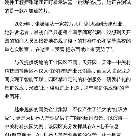
硬件工程师张潇涵正盯着示波器上跳动的波形。她正在测试
的是一款AI加速芯片。
2025年，张潇涵从一家芯片大厂辞职回到天津创业。
她告诉记者，最初自己只想租个写字间写代码，没想到天开
园的招商人员直接带她参观了楼下的打样中心和隔壁高校的
重点实验室，“在这里，我离‘把东西做出来’更近了”。
与仅提供场地的工业园区不同，天开园、天津—中关村
科技园等园区不仅入驻的智能产业比例高，而且入驻企业之
间实现了智能互联，园区精准定制的科创服务、研发转化的
集群效应，形成“上下楼就是上下游，隔壁就是供应链”的产
业闭环。
越来越多的同类企业集聚，不仅产生了强大的“虹吸效
应”，更是为机器人产业提供了广阔的应用图景。以滨海—
中关村科技园为例，该园区充分发挥其在AI+电子信息、
AI+航空航天、AI+机器人等产业赛道的优势，让一批兼