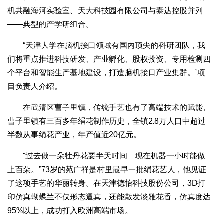
机共融海河实验室、天大科技园有限公司与泰达控股并列
——典型的产学研组合。
“天津大学在脑机接口领域有国内顶尖的科研团队，我
们将重点推进科技研发、产业孵化、股权投资、专用检测四
个平台和智能生产基地建设，打造脑机接口产业集群。”项
目负责人介绍。
在武清区曹子里镇，传统手艺也有了高端技术的赋能。
曹子里镇有三百多年绢花制作历史，全镇2.8万人口中超过
半数从事绢花产业，年产值近20亿元。
“过去做一朵牡丹花要半天时间，现在机器一小时能做
上百朵。”73岁的苑广祥是村里最早一批绢花艺人，他见证
了这项手艺的华丽转身。在天津德怡科技股份公司，3D打
印仿真蝴蝶兰不仅形态逼真，还能散发淡雅花香，仿真度达
95%以上，成功打入欧洲高端市场。