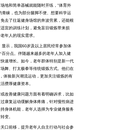
地和简单器械就能随时开练，“体育外
的青睐，也为部分腿脚不便、想要科学运
，免去了往返健身场馆的奔波劳累，还能根
度适宜的训练计划，避免盲目锻炼带来损
少老年人的现实需求。
显示，我国60岁及以上居民经常参加体
19个百分点。伴随越来越多的老年人加入健
正快速增长。如今，老年群体特别是新一代
广场舞、打太极拳等传统锻炼方式。他们在
道，体验新兴潮流运动，更加关注锻炼的有
生活攒厚健康资本。
或改善健康问题方面有着明确诉求，比如
通过康复运动缓解身体疼痛，针对慢性病进
维持身体机能，老年人选择为专业健身服务
次转变。
关口前移，提升老年人自主行动与社会参