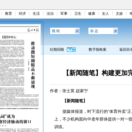
教育
经济
生活
法治
军事
卫生
健康
女人
文娱
报 纸
杂 志
往期回顾
数字报检索
返回目
【新闻随笔】构建更加
作者：张士英 赵家宁
【新闻随笔】
据媒体报道，时下流行的“体育外卖”正
上，不少机构面向中老年群体提供一对一
训练。