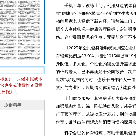
手机下单，教练上门，利用身边的体育场
卖”便捷灵活的服务模式不仅受到学生家长
动的居家老人提供了新选择。请教练上门
据个人身体状况与健康管理目标，定制强
伤。这些显而易见的优点，无疑契合了不
《2025年全民健身活动状况调查公报》
育锻炼比例达33.9%，相比2015年提高
身队伍，多元化、个性化的银发健身需求
的低龄老人，已不再满足于公园散步、跳
标题），未经本报或本
追求“动”起来的同时，也乐于与年轻人一
它改变或违背作者原意
效性与专业性，以期借助体养结合为老龄
日报》”。
上门健身服务，其消费受众大多在预防
加强肌肉力量训练，降低跌倒风险，或是
行干预管理等。从被动应对衰老，到主动
付费，反映出健康观念与消费习惯的深层
科学合理的体育锻炼，有助于推动健康