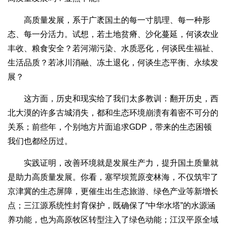
高质量发展，系于广袤国土的每一寸肌理、每一种形
态、每一分活力。试想，若土地贫瘠、沙化蔓延，何谈农业
丰收、粮食安全？若河湖污染、水质恶化，何谈民生福祉、
生活品质？若冰川消融、冻土退化，何谈生态平衡、永续发
展？
这方面，历史和现实给了我们太多教训：翻开历史，西
北大漠的许多古城消失，都和生态环境崩溃有着密不可分的
关系；前些年，个别地方片面追求GDP，带来的生态困顿
我们也都经历过。
实践证明，改善环境就是发展生产力，提升国土质量就
是助力高质量发展。你看，塞罕坝荒原变林海，不仅筑牢了
京津冀的生态屏障，更催生出生态旅游、绿色产业等新增长
点；三江源系统性封育保护，既确保了“中华水塔”的水源涵
养功能，也为高原牧区转型注入了绿色动能；江汉平原全域