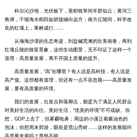
科尔沁沙地，光伏板下，葱郁牧草间羊群似云；黄河三
角洲，千顷海水稻田如碧毯铺向远方；南方丘陵间，科学改
良的红壤上，果树成行……
从瀚海沙漠的生态奇迹，到盐碱荒滩的壮美画卷，再到
红壤丘陵的致富景象，这些生动图景，无不印证了这样一个
道理：高质量发展，离不开国土质量的提升。
高质量发展，“高”在哪里？有人说是高科技，有人说是
高产值。这些都有道理，但还有一点不容忽视——高质量发
展，要有高质量的环境。
我们的发展，出发点和落脚点，都是为了满足人民群众
对美好生活的向往。美好生活，“优美的环境”不可或缺。你
想，GDP上去了，但雾霾呛鼻；周边的小溪泛着酱油色的
泡沫；你想周末郊游，眼前是荒山秃岭……这样的发展能叫
高质量发展吗？显然不能。