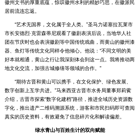
徽州文书的厚重底蕴，惊叹徽州水利的精妙巧思，在徽派民
居前流连忘返。
“艺术无国界，文化属于全人类。”圣马力诺塞拉瓦莱市
市长安德烈·克雷森蒂尼观看了徽剧表演后说，当地华人社
团在节庆时也会表演徽剧等中国传统戏曲，而黄山的徽州漆
器、鱼灯等传统文化同样令他倾心。他说：“不同文明的美
好本就相通，黄山之行让我深刻体会到这一点。我将推动两
地文化交流，加强古城修缮等领域的合作。”
“期待古晋和黄山可以携手，在文化保护、绿色发展、
数字创新上互学共进。”马来西亚古晋市水务局董事郑莉薲
介绍，古晋市探索“数字化建档”路径，推进全域历史资源数
字化，推出遗产二维码溯源系统，游客和市民扫码即可查阅
真实的历史资料，有效避免了信息碎片化和解读偏差。
绿水青山与百姓生计的双向赋能