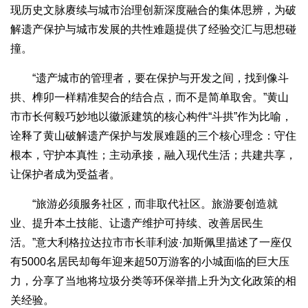
现历史文脉赓续与城市治理创新深度融合的集体思辨，为破
解遗产保护与城市发展的共性难题提供了经验交汇与思想碰
撞。
“遗产城市的管理者，要在保护与开发之间，找到像斗
拱、榫卯一样精准契合的结合点，而不是简单取舍。”黄山
市市长何毅巧妙地以徽派建筑的核心构件“斗拱”作为比喻，
诠释了黄山破解遗产保护与发展难题的三个核心理念：守住
根本，守护本真性；主动承接，融入现代生活；共建共享，
让保护者成为受益者。
“旅游必须服务社区，而非取代社区。旅游要创造就
业、提升本土技能、让遗产维护可持续、改善居民生
活。”意大利格拉达拉市市长菲利波·加斯佩里描述了一座仅
有5000名居民却每年迎来超50万游客的小城面临的巨大压
力，分享了当地将垃圾分类等环保举措上升为文化政策的相
关经验。