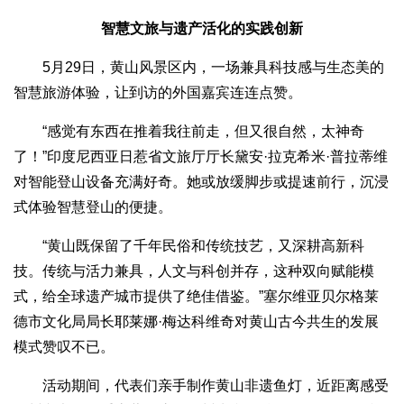
智慧文旅与遗产活化的实践创新
5月29日，黄山风景区内，一场兼具科技感与生态美的
智慧旅游体验，让到访的外国嘉宾连连点赞。
“感觉有东西在推着我往前走，但又很自然，太神奇
了！”印度尼西亚日惹省文旅厅厅长黛安·拉克希米·普拉蒂维
对智能登山设备充满好奇。她或放缓脚步或提速前行，沉浸
式体验智慧登山的便捷。
“黄山既保留了千年民俗和传统技艺，又深耕高新科
技。传统与活力兼具，人文与科创并存，这种双向赋能模
式，给全球遗产城市提供了绝佳借鉴。”塞尔维亚贝尔格莱
德市文化局局长耶莱娜·梅达科维奇对黄山古今共生的发展
模式赞叹不已。
活动期间，代表们亲手制作黄山非遗鱼灯，近距离感受