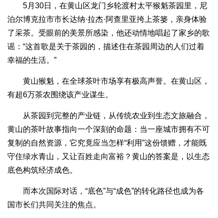
5月30日，在黄山区龙门乡轮渡村太平猴魁茶园里，尼
泊尔博克拉市市长达纳·拉杰·阿查里亚挎上茶篓，亲身体验
了采茶。受眼前的美景所感染，他还动情地唱起了家乡的歌
谣：“这首歌是关于茶园的，描述住在茶园周边的人们过着
幸福的生活。”
黄山猴魁，在全球茶叶市场享有极高声誉。在黄山区，
有超6万茶农围绕该产业谋生。
从茶园到完整的产业链，从传统农业到生态文旅融合，
黄山的茶叶故事指向一个深刻的命题：当一座城市拥有不可
复制的自然资源，它究竟应当怎样“利用”这份馈赠，才能既
守住绿水青山，又让百姓走向富裕？黄山的答案是，以生态
底色构筑经济成色。
而本次国际对话，“底色”与“成色”的转化路径也成为各
国市长们共同关注的焦点。