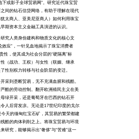
地下或影子全球贸易网”。研究近代珠宝贸
阿之间的钻石信贷网络，有助于理解在现代
如犹太商人、亚美尼亚商人）如何利用珠宝
代早期资本主义金融工具演进的认识。
研究人类身份建构和物质文化的核心文
伦效应”，一针见血地揭示了珠宝消费者
贵性，使其成为社会分层的“硬隔离”标
男性（战功、王权）与女性（联姻、继承
映了性别权力转移与社会阶层的变迁。
开采到垄断贸易，无不充满血腥和残酷。
与严酷的劳动控制。翻开欧洲殖民主义在美
祖母绿开采，还是葡萄牙在巴西的钻石开
令人后背发凉。无论是17世纪印度的戈尔
是今天的缅甸红宝石矿，其贸易的繁荣都建
和残酷的肉体剥削之上。将珠宝贸易与环境
研究，能够揭示出“奢侈”与“苦难”这一