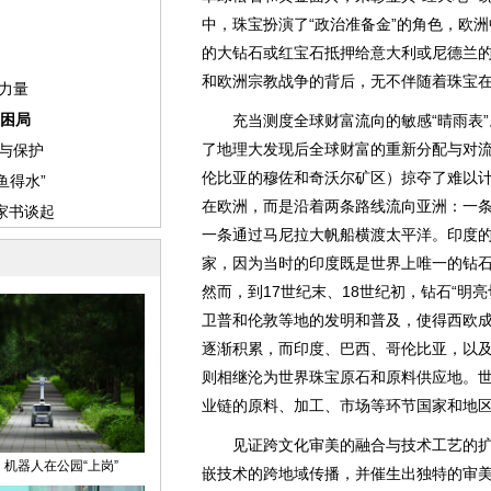
中，珠宝扮演了“政治准备金”的角色，欧
的大钻石或红宝石抵押给意大利或尼德兰
和欧洲宗教战争的背后，无不伴随着珠宝
充当测度全球财富流向的敏感“晴雨表”
了地理大发现后全球财富的重新分配与对
伦比亚的穆佐和奇沃尔矿区）掠夺了难以
在欧洲，而是沿着两条路线流向亚洲：一
一条通过马尼拉大帆船横渡太平洋。印度
家，因为当时的印度既是世界上唯一的钻
然而，到17世纪末、18世纪初，钻石“明
卫普和伦敦等地的发明和普及，使得西欧
逐渐积累，而印度、巴西、哥伦比亚，以
则相继沦为世界珠宝原石和原料供应地。
业链的原料、加工、市场等环节国家和地
见证跨文化审美的融合与技术工艺的扩
嵌技术的跨地域传播，并催生出独特的审美