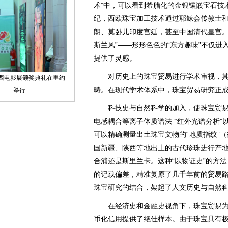
术”中，可以看到希腊化的金银镶嵌宝石技
纪，西欧珠宝加工技术通过耶稣会传教士
朗、莫卧儿印度宫廷，甚至中国清代皇宫。反过
斯兰风”——形形色色的“东方趣味”不仅
提供了灵感。
对历史上的珠宝贸易进行学术审视，其
畴。在现代学术体系中，珠宝贸易研究正
科技史与自然科学的加入，使珠宝贸易研
电感耦合等离子体质谱法”“红外光谱分析”
可以精确测量出土珠宝文物的“地质指纹”
国新疆、陕西等地出土的古代珍珠进行产
合浦还是斯里兰卡。这种“以物证史”的方
的记载偏差，精准复原了几千年前的贸易
珠宝研究的结合，架起了人文历史与自然
在经济史和金融史视角下，珠宝贸易为
币化信用提供了绝佳样本。由于珠宝具有极