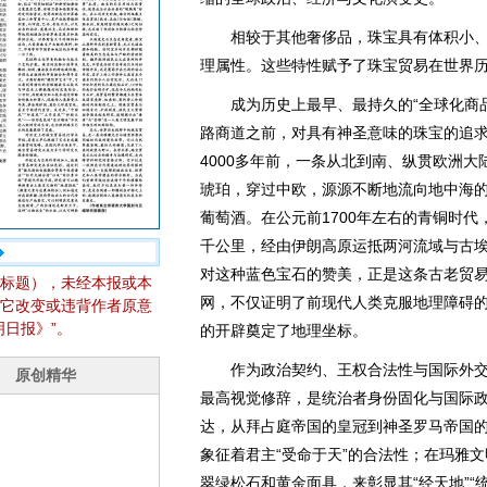
相较于其他奢侈品，珠宝具有体积小、
理属性。这些特性赋予了珠宝贸易在世界
成为历史上最早、最持久的“全球化商品
路商道之前，对具有神圣意味的珠宝的追
4000多年前，一条从北到南、纵贯欧洲大
琥珀，穿过中欧，源源不断地流向地中海
葡萄酒。在公元前1700年左右的青铜时
千公里，经由伊朗高原运抵两河流域与古
对这种蓝色宝石的赞美，正是这条古老贸
标题），未经本报或本
网，不仅证明了前现代人类克服地理障碍的
它改变或违背作者原意
日报》”。
的开辟奠定了地理坐标。
作为政治契约、王权合法性与国际外交的
最高视觉修辞，是统治者身份固化与国际
达，从拜占庭帝国的皇冠到神圣罗马帝国
象征着君主“受命于天”的合法性；在玛雅
翠绿松石和黄金面具，来彰显其“经天地”“