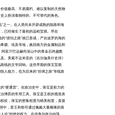
价值极高、不易腐朽、难以复制的天然物
历史上扮演着独特的、不可替代的角色。
”之一。在人类尚未开辟成熟的陆路和海
求，已经催生了最初的远程贸易。早在
陆的“琥珀之路”就已形成，产自波罗的海的
的希腊、埃及等地，换回南方的金属制品和
代，阿富汗巴达赫尚深山中的青金石跨越数
埃及。美索不达米亚的《吉尔伽美什史诗》
易路线的文学回响。这些早期的珠宝贸易
惊人能力，也为后来的“丝绸之路”等线路
“硬通货”。在政治史中，珠宝是权力的
政治博弈的常用工具。珠宝是王权的视觉表
的权杖，珠宝的密集程度与精美程度，直接
文明中，君王和祭司通过佩戴大量雕琢的翡
统人伦”的绝对权力。在战争与政治动荡