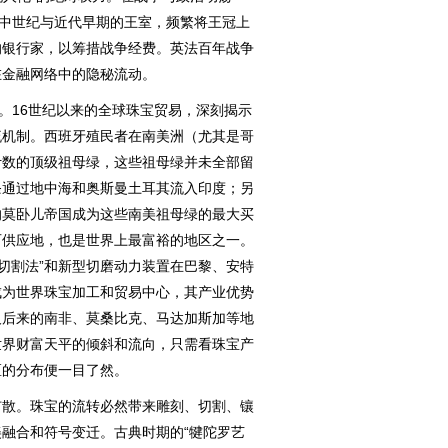
洲中世纪与近代早期的王室，频繁将王冠上
的银行家，以筹措战争经费。英法百年战争
在金融网络中的隐秘流动。
。16世纪以来的全球珠宝贸易，深刻揭示
流机制。西班牙殖民者在南美洲（尤其是哥
计数的顶级祖母绿，这些祖母绿并未全部留
条通过地中海和奥斯曼土耳其流入印度；另
的莫卧儿帝国成为这些南美祖母绿的最大买
石供应地，也是世界上最富裕的地区之一。
亮切割法”和新型切磨动力装置在巴黎、安特
成为世界珠宝加工和贸易中心，其产业优势
及后来的南非、莫桑比克、马达加斯加等地
世界财富天平的倾斜和流向，只需看珠宝产
区的分布便一目了然。
散。珠宝的流转必然带来雕刻、切割、镶
融合和符号变迁。古典时期的“犍陀罗艺