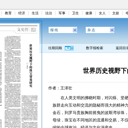
教育
经济
生活
法治
军事
卫生
健康
女人
文娱
报 纸
杂 志
往期回顾
数字报检索
返回目
世界历史视野下
作者：王泽壮
在人类文明的拂晓时期，对闪烁、坚硬
族群走向互动和交流的隐秘而强大的精神
金石，到罗马贵族胸前摇曳的波斯湾珍珠
母绿，珠宝在不同地区的流通和交易，不
缩的全球政治、经济与文化演变史。