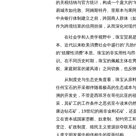
的关税结纳与官方统计，构成一个庞大的“
易城市如伦敦、阿姆斯特丹、里斯本与果
中央银行体制建立之前，跨国商人群体（
作为跨境结算的信用担保，从而深化对现
在社会学和人类学视野中，珠宝贸易是
本。近代以来欧美消费社会中盛行的“凡勃
的“炫耀性消费”本质。珠宝的非实用性与昂
识。在不同历史时期，珠宝的佩戴主体在
权、家庭财富的避风港）之间切换，也反
从制度史与生态史角度看，珠宝从原料
任何宝石的开采都伴随着极高的生态成本
洲的开发史，不管是西班牙在哥伦比亚的
采，其矿工的工作条件之恶劣至今读来仍然
康达钻石矿，19世纪的南非金刚石矿，还
立在资本或国家垄断、奴隶制、契约劳工
变迁、矿政制度、殖民主义资源掠夺联系起来
人类文明发展中相伴相生的双面结构。