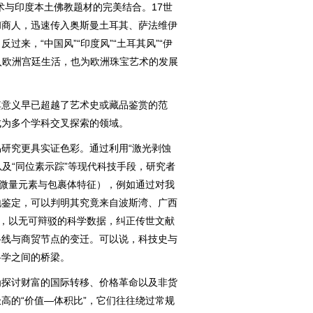
术与印度本土佛教题材的完美结合。17世
和商人，迅速传入奥斯曼土耳其、萨法维伊
来，“中国风”“印度风”“土耳其风”“伊
进入欧洲宫廷生活，也为欧洲珠宝艺术的发展
意义早已超越了艺术史或藏品鉴赏的范
成为多个学科交叉探索的领域。
究更具实证色彩。通过利用“激光剥蚀
以及“同位素示踪”等现代科技手段，研究者
（微量元素与包裹体特征），例如通过对我
地鉴定，可以判明其究竟来自波斯湾、广西
法，以无可辩驳的科学数据，纠正传世文献
路线与商贸节点的变迁。可以说，科技史与
科学之间的桥梁。
探讨财富的国际转移、价格革命以及非货
高的“价值—体积比”，它们往往绕过常规