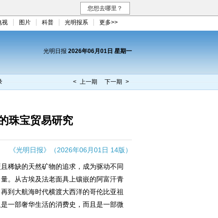
您想去哪里？
电视
图片
科普
光明报系
更多>>
光明日报
2026年06月01日 星期一
录
< 上一期
下一期 >
的珠宝贸易研究
《光明日报》（2026年06月01日 14版）
且稀缺的天然矿物的追求，成为驱动不同
力量。从古埃及法老面具上镶嵌的阿富汗青
，再到大航海时代横渡大西洋的哥伦比亚祖
仅是一部奢华生活的消费史，而且是一部微