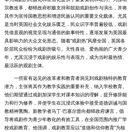
宗教改革，都铎政府积极支持和鼓励戏剧创作与演出，并将
其作为宣传国教思想和增进民族认同的重要文化载体。尤其
是当时英国社会文化娱乐匮乏，民众识字率普遍较低，戏剧
凭借直观的视觉呈现与通俗的叙事特性，逐渐发展为英国最
具影响力的大众文化形态。随着“戏剧热”风靡全国，英国各
阶层民众纷纷为戏剧所吸引。天性喜动、爱热闹的广大青少
年，尤其沉浸于戏剧的娱乐性与表现力，成为当时最热情、
最活跃的观剧主体。
一些富有远见的改革者和教育者洞见到戏剧独特的教育
潜力，主张将其作为教学实践的重要补充，纳入学校教育。
他们期望通过戏剧加深学生对课本知识的理解，提升修辞能
力和行为修养，并使学生在沉浸式体验中接受道德训诫与国
教精神熏陶。新教学者马丁·巴塞尔曾向都铎政府谏言，倡
导将戏剧作为青少年教化的有效工具，在全国范围内推广学
校戏剧教育。他强调，戏剧教育应以“道德和信仰教育”为核