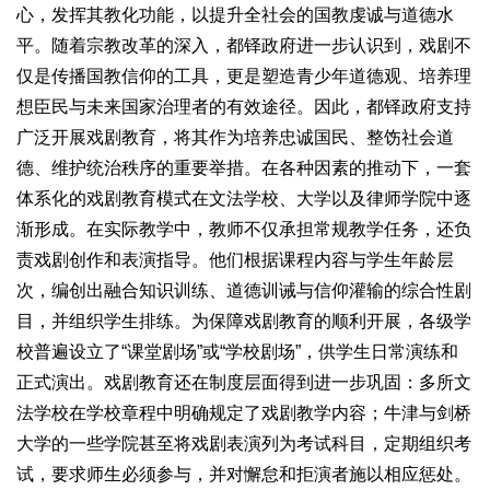
心，发挥其教化功能，以提升全社会的国教虔诚与道德水
平。随着宗教改革的深入，都铎政府进一步认识到，戏剧不
仅是传播国教信仰的工具，更是塑造青少年道德观、培养理
想臣民与未来国家治理者的有效途径。因此，都铎政府支持
广泛开展戏剧教育，将其作为培养忠诚国民、整饬社会道
德、维护统治秩序的重要举措。在各种因素的推动下，一套
体系化的戏剧教育模式在文法学校、大学以及律师学院中逐
渐形成。在实际教学中，教师不仅承担常规教学任务，还负
责戏剧创作和表演指导。他们根据课程内容与学生年龄层
次，编创出融合知识训练、道德训诫与信仰灌输的综合性剧
目，并组织学生排练。为保障戏剧教育的顺利开展，各级学
校普遍设立了“课堂剧场”或“学校剧场”，供学生日常演练和
正式演出。戏剧教育还在制度层面得到进一步巩固：多所文
法学校在学校章程中明确规定了戏剧教学内容；牛津与剑桥
大学的一些学院甚至将戏剧表演列为考试科目，定期组织考
试，要求师生必须参与，并对懈怠和拒演者施以相应惩处。