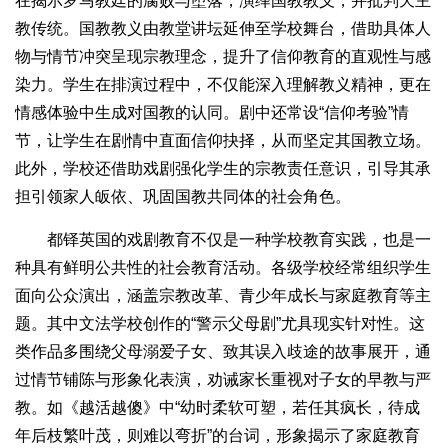
在揭示罗马教廷的腐败与堕落，演绎国教教义，并批判天主
教传统。国教教义由教堂讲坛延伸至学校舞台，借助具体人
物与情节冲突呈现宗教理念，提升了信仰教育的直观性与感
染力。学生在排演过程中，不仅能深入理解教义精神，更在
情感体验中生成对国教的认同。剧中还常设“信仰考验”情
节，让学生在剧情中直面信仰抉择，从而坚定其国教立场。
此外，学校还借助戏剧强化学生的宗教责任意识，引导其承
担引领家人皈依、巩固国教共同体的社会角色。
都铎英国的戏剧教育不仅是一种学校教育实践，也是一
种具有鲜明公共性的社会教育活动。各级学校经常组织学生
面向公众演出，涵盖宗教改革、青少年成长与家庭教育等主
题。其中文法学校创作的“警示父母剧”尤具现实针对性。这
类作品多围绕父母溺爱子女、致其误入歧途的故事展开，通
过情节铺陈与形象化表演，劝诫家长重视对子女的早教与严
教。如《越活越傻》中“幼时柔软可塑，若任其疯长，待成
年后枝繁叶茂，则难以弯折”的台词，形象揭示了家庭教育