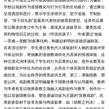
对青少年成长过程可能面临的道德困境和出现的行为偏差，
学校以戏剧作为道德教化与行为引导的生动媒介，通过舞台
呈现诱惑和恶行，警示学生珍惜学业、坚守道德、节制欲
望。“浪子回头剧”是最具代表性的德育剧类型。这类作品通
常以叛逆的青少年为主角，展现其从放纵享乐、遭受惩戒，
再到悔悟归正的过程。如《悖逆的孩子》，作者通过“放纵
—苦难—觉醒”的叙事结构，构建起鲜明的道德训诫框架。
在表演过程中，学生通过角色代入体验剧中人物的道德冲突
与命运转折，将抽象的道德教诲转化为具体的情感体验。这
种沉浸式演绎强化了学生对行为后果的认知，使外在教育在
潜移默化中转化为内在自律，从而在个体层面培育稳定的道
德自觉，为社会秩序的维系提供支撑。第三，灌输国教，塑
造认同。戏剧教育还明确服务于国教传播与认同建构。教师
与学者有意识地将新教立场融入戏剧创作与教学，创作出一
批以宣扬国教信条、塑造虔诚信徒为主题的“宣教戏剧”。此
类剧多取材于改革先驱与殉道叙事，如《胡斯之判决》，旨