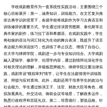
学校戏剧教育作为一套系统性实践活动，主要围绕三个
核心目标展开：第一，涵养知识，训练能力。在文艺复兴推
崇古典学识的背景下，各级学校将戏剧作为学习古典语言和
训练修辞的重要方式。学生通过排演普劳图斯、泰伦斯等古
典作家的剧作，练习拉丁语和希腊语。在戏剧实践中，学生
将枯燥的语法与词汇转化为生动的舞台表演，既提升了语言
表达能力和演说技巧，也训练了举止仪态、增强了自信心。
在大学与律师学院，戏剧进一步与专业知识结合。大学戏剧
融入逻辑学、修辞学、伦理学内容，通过剧情辩论深化学生
对相关理论的理解，并锻炼思辨能力。律师学院注重法律实
践，戏剧常设“模拟审判”情节，让学生在法庭情境中训练陈
述、辩驳与应对质询。此外，戏剧还用于培养学生的政治与
社会能力。学生通过扮演王子、法官、财政大臣等角色，模
拟加冕典礼、外交活动、御前会议等场景，了解政务运作，
熟悉行政程序和宫廷礼仪。第二，培育德行，塑造品格。针