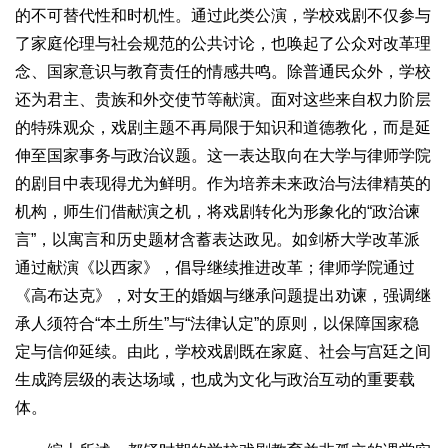
的不可替代性和时机性。通过此类公演，学校戏剧不仅参与
了家庭伦理与社会规范的公共讨论，也唤起了公众对改革理
念、国家意识与教育责任的情感共鸣。除普通民众外，学校
还为君主、贵族和外交使节等献演。面对这些来自权力阶层
的特殊观众，戏剧主题不再局限于知识和道德教化，而是延
伸至国家事务与政治议题。这一表达取向在大学与律师学院
的剧目中表现得尤为鲜明。作为培养未来政治与法律精英的
机构，师生们借献演之机，将戏剧转化为形象化的“政治谏
言”，以寓言和历史题材含蓄表达政见。如剑桥大学改革派
通过献演《以西家》，倡导继续推进改革；律师学院通过
《高布达克》，对女王的婚姻与继承问题提出劝谏，强调继
承人须符合“本土所生”与“法律认定”的原则，以保障国家稳
定与信仰延续。由此，学校戏剧既在家庭、社会与宫廷之间
生成跨层级的表达场域，也成为文化与政治互动的重要载
体。