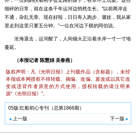
外，一位妈妈扶着刚学会走路的孩子，在草坪上玩耍。这些
细碎的日常，就在这条千年运河边悄然生长。“以前两岸走
不通，杂乱无章。现在好啦，日日有人跑步、遛娃，我从家
里走到这里只要五分钟。”一位在河边下棋的阿伯说。
沧海退去，运河醒了，人间烟火正沿着水岸一寸一寸地
蔓延。
（本报记者 陈慧娟 吴春燕）
版权声明：凡《光明日报》上刊载作品（含标题），未经
本报或本网授权不得转载、摘编、改编、篡改或以其它改
变或违背作者原意的方式使用，授权转载的请注明来
源“《光明日报》”。
05版:
红船初心专刊（总第1866期）
上一版
下一版