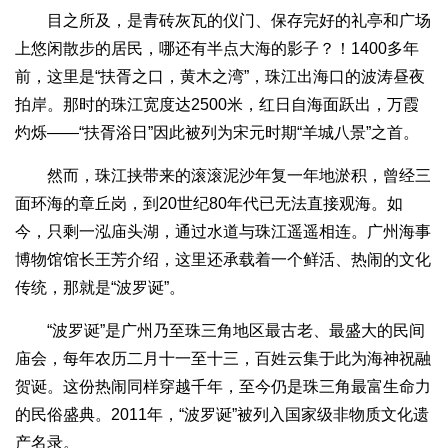
目之所及，是青砖灰瓦的仪门、保存完好的礼亭和广场
上悠闲散步的居民，哪还有半点大海的影子？！1400多年
前，这里是“扶胥之口，黄木之湾”，珠江出海口的波涛昼夜
拍岸。那时的珠江宽度达2500米，红日自海面跃出，万霞
灼烁——“扶胥浴日”因此被列为宋元时期“羊城八景”之首。
然而，珠江挟带来的滚滚泥沙年复一年地淤积，曾经三
面环海的章丘岗，到20世纪80年代已无法直接观海。如
今，只剩一泓庙头湖，通过水道与珠江遥遥相连。广州海事
博物馆馆长王芳介绍，这里还承载着一个鲜活、热闹的文化
传统，那就是“波罗诞”。
“波罗诞”是广州乃至珠三角地区最古老、最盛大的民间
庙会，每年农历二月十一至十三，百姓云集于此为海神祝融
贺诞。这份热闹同样穿越千年，至今仍是珠三角最富生命力
的民俗盛典。2011年，“波罗诞”被列入国家级非物质文化遗
产名录。