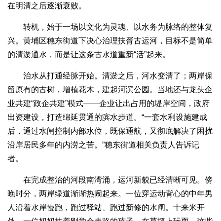
在明清之后逐渐衰败。
转机，始于一场以文化为灵魂、以水务为脉络的整体复
兴。黄埔区穗东街道下决心治理扶胥古运河，目标不是简单
的清淤通水，而是让这条古水道重新“活”起来。
治水从打通经脉开始。清淤之后，河水变清了；两岸保
留原有的古树，增植花木，建起河滨公园。当地还与龙头企
业共建“政企共建”模式——企业让出占用的堤岸空间，政府
出资建设，打造绵延贯通的滨水步道。“一套水利设施建成
后，通过水闸控制内部水位，既保通航，又彻底解决了困扰
沿岸居民多年的内涝之苦。”穗东街道相关负责人告诉记
者。
在完成整治的河段南湾涌，运河新貌已经清晰可见。傍
晚时分，两岸绿道渐渐热闹起来。一位穿运动背心的中年男
人沿着水岸慢跑，跑过驿站、跑过新修的水闸。十来米开