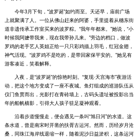
今年3月下旬，“波罗诞”如约而至。天还早，庙前广场
上就聚满了人。一位从佛山赶来的阿婆，手里提着从穗东街
道非遗传承工作室买来的波罗粽。“我年年都来。”她说，“小
时候我阿嬷带我来，现在我带孙儿来。”旁边的档口，做波
罗鸡的老手艺人英姐正给一只只彩鸡描上羽毛，红冠金翅，
神气活现。“波罗鸡不是吃的，是带回家保平安的。”她见有
游客凑近，笑着解释。
入夜，是“波罗诞”的惊艳时刻。“复现·天宫海市”夜游活
动，把这个地方变成了一座不夜城。鱼灯组成的巡游队伍从
仪门鱼贯而出，光影打在青砖墙上，古码头遗址被投影出当
年的船帆樯影，引得大人孩子驻足凝神观看。
沿着步道慢慢走，便会遇见一条叫“旭日河”的水道。这
条水道，曾是南宋时开凿的扶胥古运河。然而，历经岁月沧
桑，同珠江海岸线退缩一样，随着泥沙日益淤积，这条运河