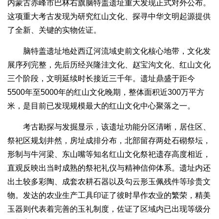
内蒙古赤峰市巴林右旗脑特盖遗址重大发现正式对外公布。
这项重大考古发现为研究红山文化、探寻中华文明起源提供
了全新、关键的实物佐证。
脑特盖遗址地处西辽河流域史前文化核心地带，文化发
展序列完整，先后历经兴隆洼文化、赵宝沟文化、红山文化
三个阶段，文明延续时长接近三千年。遗址鼎盛于距今
5500年至5000年的红山文化晚期，整体面积近300万平方
米，是目前已发现规模最大的红山文化中心聚落之一。
考古勘探与发掘显示，该遗址功能分区清晰，居住区、
祭祀区规划井然，房址成排分布，北部留存两处石砌祭坛，
形制与牛河梁、东山嘴等知名红山文化祭祀遗存高度相近，
直观反映出当时成熟的祭祀礼仪与精神信仰体系。遗址内还
出土较多彩陶、成套农耕石器以及勾云形玉佩残件等珍贵文
物。发达的农业生产工具印证了彼时旱作农业的繁荣，精美
玉器则代表着完善的玉礼制度，佐证了区域内已出现等级分