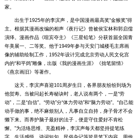
家。
出生于1925年的李滨声，是中国漫画最高奖“金猴奖”得
主。根据其漫画改编的相声《夜行记》曾被侯宝林和郭启儒
演绎。漫画作品《喧宾夺主》《三星铅笔》分获首届全国青
年美展一、二等奖。他于1949年参与天安门城楼毛主席画
像的辅助绘制工作，1952年设计完成北京劳动人民文化宫
内的“和平鸽”雕像，出版《我的漫画生涯》《拙笔留情》
《燕京画旧》等著作。
这天，李滨声喜迎101周岁生日，各界朋友纷纷到场为
他贺寿。当被问起长寿秘诀时，老人说有两个，一是“劳
动”，二是“自信”。“劳动”分“体力劳动”和“脑力劳动”。“自己能
动手做的事，绝不麻烦别人，凡事自立自持，身子骨才不会
懒下来。而养护脑子最好的法子，便是守住爱好不肯松
懈。”为活络思维、充盈精神，李滨声每天都坚持提笔练
字，生活感悟、诗词短句、民俗杂记等皆是笔下内容，用他