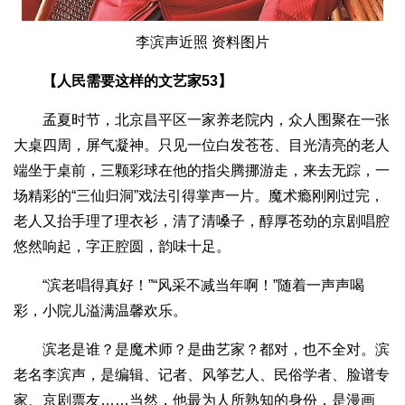
李滨声近照 资料图片
【人民需要这样的文艺家53】
孟夏时节，北京昌平区一家养老院内，众人围聚在一张
大桌四周，屏气凝神。只见一位白发苍苍、目光清亮的老人
端坐于桌前，三颗彩球在他的指尖腾挪游走，来去无踪，一
场精彩的“三仙归洞”戏法引得掌声一片。魔术瘾刚刚过完，
老人又抬手理了理衣衫，清了清嗓子，醇厚苍劲的京剧唱腔
悠然响起，字正腔圆，韵味十足。
“滨老唱得真好！”“风采不减当年啊！”随着一声声喝
彩，小院儿溢满温馨欢乐。
滨老是谁？是魔术师？是曲艺家？都对，也不全对。滨
老名李滨声，是编辑、记者、风筝艺人、民俗学者、脸谱专
家、京剧票友……当然，他最为人所熟知的身份，是漫画