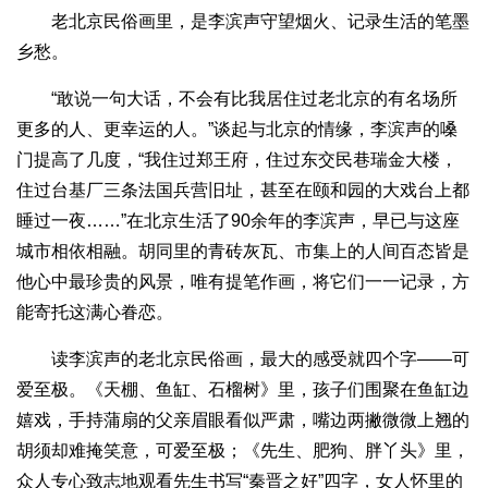
老北京民俗画里，是李滨声守望烟火、记录生活的笔墨
乡愁。
“敢说一句大话，不会有比我居住过老北京的有名场所
更多的人、更幸运的人。”谈起与北京的情缘，李滨声的嗓
门提高了几度，“我住过郑王府，住过东交民巷瑞金大楼，
住过台基厂三条法国兵营旧址，甚至在颐和园的大戏台上都
睡过一夜……”在北京生活了90余年的李滨声，早已与这座
城市相依相融。胡同里的青砖灰瓦、市集上的人间百态皆是
他心中最珍贵的风景，唯有提笔作画，将它们一一记录，方
能寄托这满心眷恋。
读李滨声的老北京民俗画，最大的感受就四个字——可
爱至极。《天棚、鱼缸、石榴树》里，孩子们围聚在鱼缸边
嬉戏，手持蒲扇的父亲眉眼看似严肃，嘴边两撇微微上翘的
胡须却难掩笑意，可爱至极；《先生、肥狗、胖丫头》里，
众人专心致志地观看先生书写“秦晋之好”四字，女人怀里的