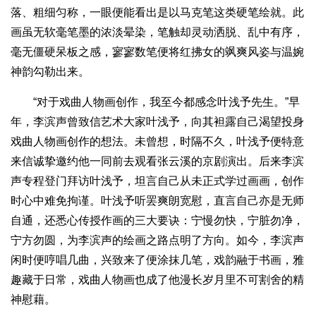
落、粗细匀称，一眼便能看出是以马克笔这类硬笔绘就。此
画虽无软毫笔墨的浓淡晕染，笔触却灵动洒脱、乱中有序，
毫无僵硬呆板之感，寥寥数笔便将红拂女的飒爽风姿与温婉
神韵勾勒出来。
“对于戏曲人物画创作，我至今都感念叶浅予先生。”早
年，李滨声曾致信艺术大家叶浅予，向其袒露自己渴望投身
戏曲人物画创作的想法。未曾想，时隔不久，叶浅予便特意
来信诚挚邀约他一同前去观看张云溪的京剧演出。后来李滨
声专程登门拜访叶浅予，坦言自己从未正式学过画画，创作
时心中难免拘谨。叶浅予听罢爽朗宽慰，直言自己亦是无师
自通，还悉心传授作画的三大要诀：宁慢勿快，宁脏勿净，
宁方勿圆，为李滨声的绘画之路点明了方向。如今，李滨声
闲时便哼唱几曲，兴致来了便涂抹几笔，戏韵融于书画，雅
趣藏于日常，戏曲人物画也成了他漫长岁月里不可割舍的精
神慰藉。