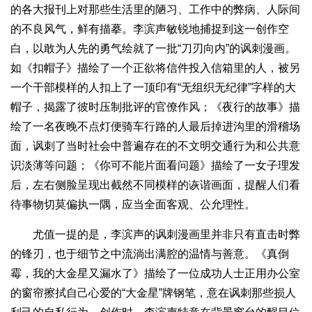
的各大报刊上对那些生活里的陋习、工作中的弊病、人际间
的不良风气，鲜有描摹。李滨声敏锐地捕捉到这一创作空
白，以敢为人先的勇气绘就了一批“刀刃向内”的讽刺漫画。
如《扣帽子》描绘了一个正欲将信件投入信箱里的人，被另
一个干部模样的人扣上了一顶印有“无组织无纪律”字样的大
帽子，揭露了彼时压制批评的官僚作风；《夜行的故事》描
绘了一名夜晚不点灯便骑车行路的人最后掉进沟里的滑稽场
面，讽刺了当时社会中普遍存在的不文明交通行为和公共意
识淡薄等问题；《你可不能片面看问题》描绘了一女子理发
后，左右侧脸呈现出截然不同模样的诙谐画面，提醒人们看
待事物切莫偏执一隅，应当全面客观、公允理性。
尤值一提的是，李滨声的讽刺漫画里并非只有直击时弊
的锋刃，也于细节之中流淌出满腔的温情与善意。《真倒
霉，我的大金星又漏水了》描绘了一位成功人士正用办公室
的窗帘擦拭自己心爱的“大金星”牌钢笔，意在讽刺那些损人