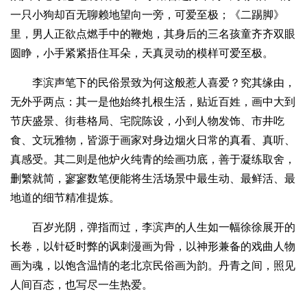
一只小狗却百无聊赖地望向一旁，可爱至极；《二踢脚》
里，男人正欲点燃手中的鞭炮，其身后的三名孩童齐齐双眼
圆睁，小手紧紧捂住耳朵，天真灵动的模样可爱至极。
李滨声笔下的民俗景致为何这般惹人喜爱？究其缘由，
无外乎两点：其一是他始终扎根生活，贴近百姓，画中大到
节庆盛景、街巷格局、宅院陈设，小到人物发饰、市井吃
食、文玩雅物，皆源于画家对身边烟火日常的真看、真听、
真感受。其二则是他炉火纯青的绘画功底，善于凝练取舍，
删繁就简，寥寥数笔便能将生活场景中最生动、最鲜活、最
地道的细节精准提炼。
百岁光阴，弹指而过，李滨声的人生如一幅徐徐展开的
长卷，以针砭时弊的讽刺漫画为骨，以神形兼备的戏曲人物
画为魂，以饱含温情的老北京民俗画为韵。丹青之间，照见
人间百态，也写尽一生热爱。