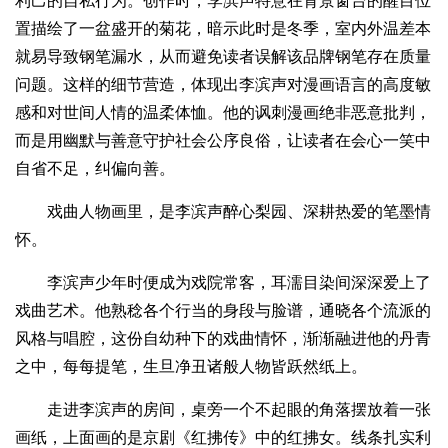
利己的自私行为。创作时，李滨声特意在背景窗台的醒目位
置描绘了一盆盛开的菊花，暗示此时是冬季，室内外温差本
就易导致钢笔漏水，从而避免读者误解该品牌钢笔存在质量
问题。这样的细节营造，体现出李滨声对漫画语言的高度敏
感和对世间人情的温柔体恤。他的讽刺漫画绝非恶意批判，
而是用幽默与善意守护社会公序良俗，让读者在会心一笑中
自省不足，纠偏向善。
戏曲人物画里，是李滨声醉心梨园、深耕热爱的笔墨情
怀。
李滨声少年时便成为戏院常客，耳濡目染间深深爱上了
戏曲艺术。他熟稔各个行当的身段与脸谱，通晓各个流派的
风格与唱腔，这份自幼种下的戏曲情怀，渐渐融进他的丹青
之中，每每提笔，生旦净丑诸般人物皆跃然纸上。
走进李滨声的房间，桌旁一个不起眼的角落摆放着一张
画纸，上面画的是京剧《红拂传》中的红拂女。线条扎实利