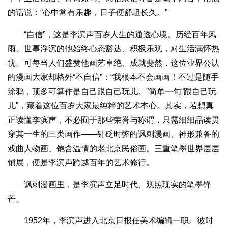
的话说：“心中常有乐趣，日子便舒坦长久。”
“自信”，这是李滨声百岁人生的通透心境。历经百年风
雨、世事浮沉的他始终心态豁达、积极乐观，对生活满怀热
忱。可每当人们盛赞他画艺卓绝、成就斐然，这位业界公认
的漫画大家却格外“不自信”：“我根本不会画画！不过是随手
涂鸦，顶多可算作是自己跟自己玩儿。”简单一句“跟自己玩
儿”，藏着这位百岁大家最纯粹的艺术本心。其实，若想真
正读懂李滨声，不必囿于那些荣誉与称谓，只需细细品读贯
穿其一生的三类画作——针砭时弊的讽刺漫画、神形兼备的
戏曲人物画、饱含温情的老北京民俗画。三重笔墨世界层层
铺展，便是李滨声跨越百年的艺术修行。
讽刺漫画里，是李滨声立足时代、观照现实的笔墨锋
芒。
1952年，李滨声进入北京日报任美术编辑一职。彼时