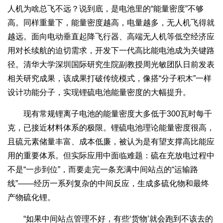
人机为啥总飞不远？说到底，是电池里的“能量密度”不够
高。同样重量下，能量密度越高，电量越多，无人机飞得就
越远。面向电动垂直起降飞行器、高端无人机等低空经济应
用对长续航的迫切需求，开发下一代高比能电池成为关键路
径。清华大学深圳国际研究生院副教授周光敏团队日前发表
相关研究成果，该成果打破传统模式，像搭“分子积木”一样
设计功能分子，实现锂硫电池能量密度的大幅提升。
现有常规锂离子电池的能量密度大多低于300瓦时每千
克，已接近材料体系的极限。锂硫电池理论能量密度很高，
且硫元素储量丰富、成本低廉，被认为是有望支撑高比能应
用的重要体系。但实际应用中面临难题：硫在充放电过程中
不是“一步到位”，而要走完一条充满中间站点的“运输路
线”——经历一系列复杂的中间反应，生成多硫化物和最终
产物硫化锂。
“如果中间站点管理不好，有些‘货物’就会跑到不该去的