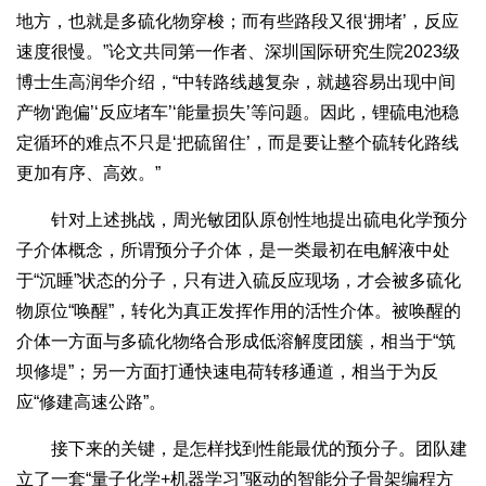
地方，也就是多硫化物穿梭；而有些路段又很‘拥堵’，反应
速度很慢。”论文共同第一作者、深圳国际研究生院2023级
博士生高润华介绍，“中转路线越复杂，就越容易出现中间
产物‘跑偏’‘反应堵车’‘能量损失’等问题。因此，锂硫电池稳
定循环的难点不只是‘把硫留住’，而是要让整个硫转化路线
更加有序、高效。”
针对上述挑战，周光敏团队原创性地提出硫电化学预分
子介体概念，所谓预分子介体，是一类最初在电解液中处
于“沉睡”状态的分子，只有进入硫反应现场，才会被多硫化
物原位“唤醒”，转化为真正发挥作用的活性介体。被唤醒的
介体一方面与多硫化物络合形成低溶解度团簇，相当于“筑
坝修堤”；另一方面打通快速电荷转移通道，相当于为反
应“修建高速公路”。
接下来的关键，是怎样找到性能最优的预分子。团队建
立了一套“量子化学+机器学习”驱动的智能分子骨架编程方