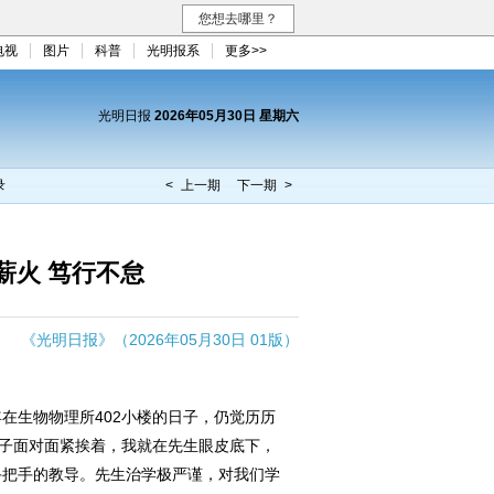
您想去哪里？
电视
图片
科普
光明报系
更多>>
光明日报
2026年05月30日 星期六
录
< 上一期
下一期 >
薪火 笃行不怠
《光明日报》（2026年05月30日 01版）
生物物理所402小楼的日子，仍觉历历
桌子面对面紧挨着，我就在先生眼皮底下，
手把手的教导。先生治学极严谨，对我们学