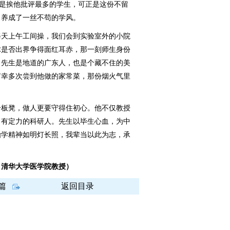
我是挨他批评最多的学生，可正是这份不留
，养成了一丝不苟的学风。
天上午工间操，我们会到实验室外的小院
球是否出界争得面红耳赤，那一刻师生身份
。先生是地道的广东人，也是个藏不住的美
有幸多次尝到他做的家常菜，那份烟火气里
板凳，做人更要守得住初心。他不仅教授
名有定力的科研人。先生以毕生心血，为中
治学精神如明灯长照，我辈当以此为志，承
清华大学医学院教授）
篇
返回目录