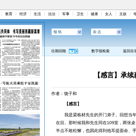
教育
经济
生活
法治
军事
卫生
健康
女人
文娱
报 纸
杂 志
往期回顾
数字报检索
返回目
【感言】承续
作者：饶子和
【感言】
我是梁栋材先生的开门弟子。回想当年在
在目。那时候我和先生同在109室，两张
半点不敢松懈，也因此得到他耳提面命、