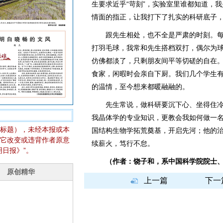
生要求近乎“苛刻”，实验室里谁都知道，
情面的指正，让我打下了扎实的科研底子
跟先生相处，也不全是严肃的时刻。每
打羽毛球，我常和先生搭档双打，偶尔为
仿佛都淡了，只剩朋友间平等切磋的自在
食家，闲暇时会亲自下厨。我们几个学生
的温情，至今想来都暖融融的。
先生常说，做科研要沉下心、坐得住冷
我晶体学的专业知识，更教会我如何做一
标题），未经本报或本
国结构生物学拓荒奠基，开启先河；他的
它改变或违背作者原意
续薪火，笃行不怠。
日报》”。
（作者：饶子和，系中国科学院院士、
上一篇
下一