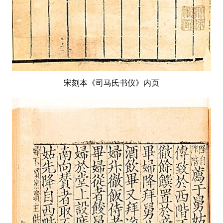
宋刻本《司马氏书仪》内页