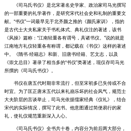
《司马氏书仪》是北宋著名史学家、政治家司马光撰写
的一部重要的礼学著作，是研究宋代社会史和礼制的重要文
献。“书仪”一词最早见于北齐颜之推的《颜氏家训》，指的
是古代士大夫私家关于书札体式、典礼仪注的著述，该书
《风操》篇称：“江南轻重各有谓号，具诸书仪。”说的就是
江南地方礼仪轻重各有称谓，都记载在《书仪》这样的著述
中。《隋书·经籍志》和新、旧唐书经籍、艺文志，以及
《崇文总目》著录了相当多的“书仪”类著述，现仅存司马光
所撰的《司马氏书仪》。
书仪在唐五代时期非常流行，但至宋初多已失传或不合
时宜。为了匡正唐末五代以来礼崩乐坏的社会风气，规范士
大夫阶层的言谈举止，司马光依据儒家经典《仪礼》，结合
宋代的实际情况，撰写了此书。他意图通过简便易行的家
礼，使礼仪规范重新深入人心。
《司马氏书仪》全书共十卷，内容分为前后两大部分，