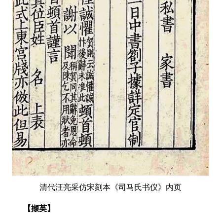
清代汪亮采仿宋刻本《司马氏书仪》内页
【撷英】