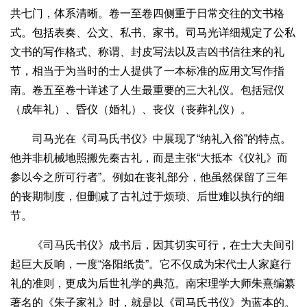
共七门，体系清晰。卷一至卷四侧重于日常交往的文书格
式。包括表奏、公文、私书、家书。司马光详细规定了公私
文书的写作格式、称谓、封皮写法以及吉凶书信往来的礼
节，相当于为当时的士人提供了一本标准的应用文写作指
南。卷五至卷十详述了人生最重要的三大礼仪。包括冠仪
（成年礼）、昏仪（婚礼）、丧仪（丧葬礼仪）。
司马光在《司马氏书仪》中展现了“纳礼入俗”的特点。
他并非机械地照搬先秦古礼，而是主张“大抵本《仪礼》而
参以今之所可行者”。例如在丧礼部分，他虽然保留了三年
的丧期制度，但删减了古礼过于烦琐、后世难以执行的细
节。
《司马氏书仪》成书后，因其切实可行，在士大夫间引
起巨大反响，一度“洛阳纸贵”。它不仅成为宋代士人家庭行
礼的准则，更成为后世礼学的典范。南宋理学大师朱熹编纂
著名的《朱子家礼》时，就是以《司马氏书仪》为蓝本的。