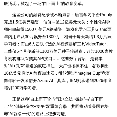
般涌现，掀起了一场“自下而上”的教育变革。
这些公司的融资纪录被不断刷新：语言学习平台Preply
完成1.5亿美元融资，估值冲破12亿美元大关；个性化AI导
师Flint获得1500万美元A轮融资；游戏化学习工具Gizmo两
年内用户从30万飙升至1300万，相当于每天新增1.3万活跃
学习者；而由6人团队打造的AI视频讲解工具VideoTutor，
上线仅5个月便斩获1100万美元种子轮融资，超过1000家教
育机构排队采购其API接口……这些数字背后，是资本
对“AI+教育”赛道的疯狂押注。大厂也按捺不住，谷歌掏出
10亿美元启动AI教育加速器，微软通过“Imagine Cup”竞赛
向年轻开发者敞开Azure AI工具库，IBM则承诺到2026年底
培训200万学习者。
正是这种“自上而下”的“行政+立法+拨款”与“自下而
上”的“创新+资本+竞争”双重组合拳，共同推动着美国在培
养“AI就绪一代”的道路上稳步前进。