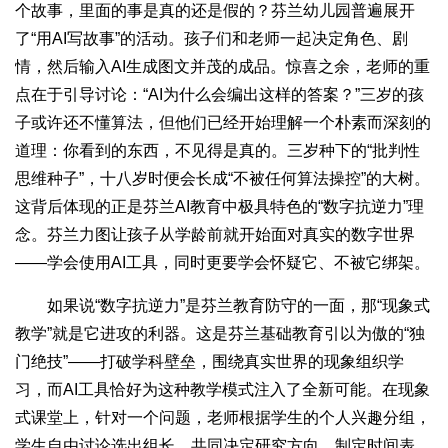
个故事，里面的事是真的还是假的？芬兰幼儿园普遍展开
了“用AI写故事”的活动。孩子们和老师一起决定角色、剧
情，然后输入AI生成图文并茂的成品。惊喜之余，老师的重
点在于引导讨论：“AI为什么会编出这样的答案？”三岁的孩
子或许还不懂算法，但他们已经开始理解一个朴素而深刻的
道理：你看到的东西，不见得是真的。三岁种下的“批判性
思维种子”，十八岁时便会长成“不被任何算法操控”的大树。
这背后体现的正是芬兰AI教育中极具特色的“数字抗逆力”理
念。芬兰力图让孩子从学龄前就开始面对真实的数字世界
——学会使用AI工具，同时更要学会怀疑它、不被它绑架。
如果说“数字抗逆力”是芬兰教育防守的一面，那“现象式
教学”就是它进攻的利器。这是芬兰基础教育引以为傲的“独
门绝技”——打破学科壁垒，围绕真实世界的现象组织学
习，而AI工具恰好为这种教学模式注入了全新可能。在现象
式课堂上，针对一个问题，老师根据学生的个人兴趣分组，
学生自由讨论选出组长，共同决定研究方向、制定时间表。