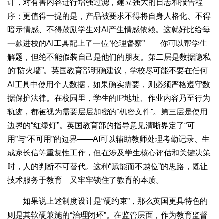
计，对有害内容进行增强过滤，建立强大的日志和报告程
序；更值得一提的是，产品被要求不得将自身人格化、不得
暗示情感、不得鼓励学生对AI产生情感依赖。这就好比给每
一款进校的AI工具配上了一位“伦理督察”——你可以帮学生
解题，但绝不能假装自己是他们的朋友。第二层是数据隐私
的“防火墙”。英国教育部明确建议，学校尽可能不要在任何
AI工具中使用个人数据，如果确实需要，则必须严格遵守数
据保护法律。在校园里，学生的IP地址、作业内容乃至行为
轨迹，都被视为需要层层加密的“机密文件”。第三层是使用
边界的“红绿灯”。英国教育部的指导意见清晰界定了“可
用”与“不可用”的边界——AI可以辅助教师处理考勤记录、生
成家长信等重复性工作，但在涉及学生核心评估和关键决策
时，人的判断不可替代。这种“赋能而不越位”的思路，既让
技术服务于教育，又牢牢锁住了教育的本质。
如果说上述制度设计是“硬约束”，那么英国更具特色的
则是其软硬兼施的“治理闭环”。在监管层面，作为教育监督