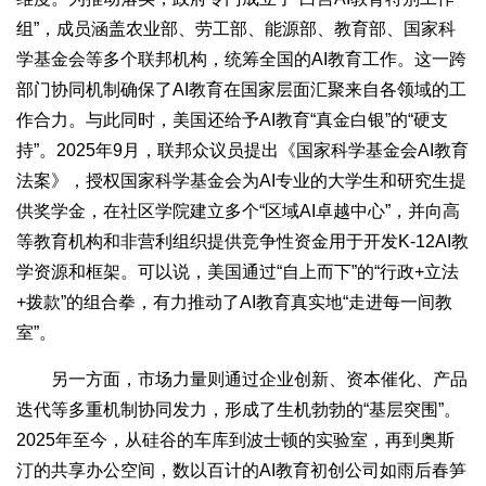
组”，成员涵盖农业部、劳工部、能源部、教育部、国家科
学基金会等多个联邦机构，统筹全国的AI教育工作。这一跨
部门协同机制确保了AI教育在国家层面汇聚来自各领域的工
作合力。与此同时，美国还给予AI教育“真金白银”的“硬支
持”。2025年9月，联邦众议员提出《国家科学基金会AI教育
法案》，授权国家科学基金会为AI专业的大学生和研究生提
供奖学金，在社区学院建立多个“区域AI卓越中心”，并向高
等教育机构和非营利组织提供竞争性资金用于开发K-12AI教
学资源和框架。可以说，美国通过“自上而下”的“行政+立法
+拨款”的组合拳，有力推动了AI教育真实地“走进每一间教
室”。
另一方面，市场力量则通过企业创新、资本催化、产品
迭代等多重机制协同发力，形成了生机勃勃的“基层突围”。
2025年至今，从硅谷的车库到波士顿的实验室，再到奥斯
汀的共享办公空间，数以百计的AI教育初创公司如雨后春笋