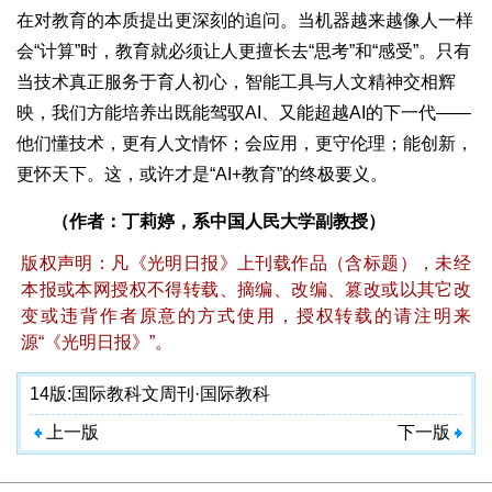
在对教育的本质提出更深刻的追问。当机器越来越像人一样
会“计算”时，教育就必须让人更擅长去“思考”和“感受”。只有
当技术真正服务于育人初心，智能工具与人文精神交相辉
映，我们方能培养出既能驾驭AI、又能超越AI的下一代——
他们懂技术，更有人文情怀；会应用，更守伦理；能创新，
更怀天下。这，或许才是“AI+教育”的终极要义。
（作者：丁莉婷，系中国人民大学副教授）
版权声明：凡《光明日报》上刊载作品（含标题），未经
本报或本网授权不得转载、摘编、改编、篡改或以其它改
变或违背作者原意的方式使用，授权转载的请注明来
源“《光明日报》”。
14版:
国际教科文周刊·国际教科
上一版
下一版