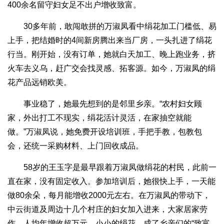
400余名留守妇女足不出户增收致富。
30多年前，敢闯敢拼的万淑凤看中绢花加工门槛低、易
上手，把结婚时的4间新房腾出来当厂房，一头扎进了绢花
行当。刚开始，没有订单，她就白天加工、晚上跑业务，挤
火车去义乌，赶广交会找灵感、拓客源。如今，万淑凤的绢
花产品远销欧美。
事业稳了，她最先想到的是邻里乡亲。“农村妇女顾
家，外出打工不现实，绢花活计灵活，在家抽空就能
做。”万淑凤说，她免费开设培训班，手把手教，包教包
会，还统一采购材料、上门回收成品。
58岁的王玉字是最早跟着万淑凤做绢花的村民，此前一
直在家，没有固定收入。参加培训后，她很快上手，一天能
做80余朵，每月能增收2000元左右。在万淑凤的带动下，
中云街道及周边十几个村庄的妇女加入进来，大家居家劳
作，人均年增收超万元，小小的绢花，成了乡亲们的“致富