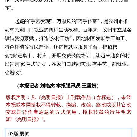
花”。
赵妮的“手艺变现”、万淑凤的“巧手传富”，是胶州市推
动村民家门口就业的两种生动模样。近年来，胶州市立足各
镇街资源禀赋，打造“乡村工坊”，因地制宜发展手工加工、
特色种植等富民产业，还搭建就业服务平台，把招聘
会“搬”进集市、村庄，开展免费技能培训，让越来越多的村
民告别“候鸟式”迁徙，在家门口就能实现“有手艺、能就业、
稳增收”。
（本报记者 刘艳杰 本报通讯员 王雪妍）
版权声明：凡《光明日报》上刊载作品（含标题），未经
本报或本网授权不得转载、摘编、改编、篡改或以其它改
变或违背作者原意的方式使用，授权转载的请注明来
源“《光明日报》”。
03版:
要闻