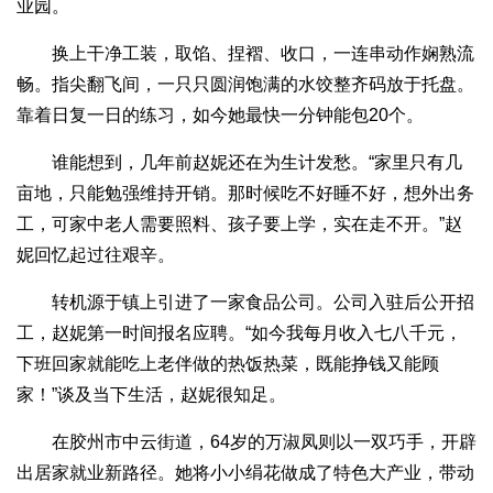
业园。
换上干净工装，取馅、捏褶、收口，一连串动作娴熟流
畅。指尖翻飞间，一只只圆润饱满的水饺整齐码放于托盘。
靠着日复一日的练习，如今她最快一分钟能包20个。
谁能想到，几年前赵妮还在为生计发愁。“家里只有几
亩地，只能勉强维持开销。那时候吃不好睡不好，想外出务
工，可家中老人需要照料、孩子要上学，实在走不开。”赵
妮回忆起过往艰辛。
转机源于镇上引进了一家食品公司。公司入驻后公开招
工，赵妮第一时间报名应聘。“如今我每月收入七八千元，
下班回家就能吃上老伴做的热饭热菜，既能挣钱又能顾
家！”谈及当下生活，赵妮很知足。
在胶州市中云街道，64岁的万淑凤则以一双巧手，开辟
出居家就业新路径。她将小小绢花做成了特色大产业，带动