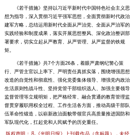
《若干措施》坚持以习近平新时代中国特色社会主义思
想为指导，深入贯彻习近平强军思想，全面贯彻新时代政治
建军方略，总结运用新时代全面从严治党、全面从严治军的
实践经验和制度成果，落实开展思想整风、深化政治整训部
署要求，切实立起从严教育、从严管理、从严监督的铁规
矩。
《若干措施》共7个方面26条，着眼严肃纲纪警心策
行、严管主官以上率下、严明责任真抓实落，围绕增强思想
改造的自觉性和彻底性、强化党委集体领导、增强党内政治
生活原则性战斗性、坚持党管干部组织选人、加强主要领导
监督管理等立规明矩，把严格经常、融合贯通的教育管理监
督贯穿履职用权全过程、工作生活各方面，推动高级干部队
伍革命性锻造，以崭新政治面貌带领官兵高质量推进国防和
军队现代化，扛起党和人民赋予的历史重任。
版权声明：凡《光明日报》上刊载作品（含标题），未经