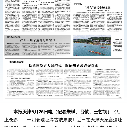
本报天津5月26日电（记者朱斌、吕慎、王艺钊）
《沽
上仓影——十四仓遗址考古成果展》近日在天津天妃宫遗址