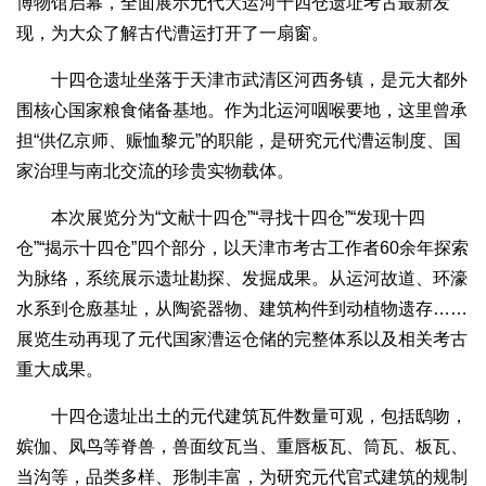
博物馆启幕，全面展示元代大运河十四仓遗址考古最新发
现，为大众了解古代漕运打开了一扇窗。
十四仓遗址坐落于天津市武清区河西务镇，是元大都外
围核心国家粮食储备基地。作为北运河咽喉要地，这里曾承
担“供亿京师、赈恤黎元”的职能，是研究元代漕运制度、国
家治理与南北交流的珍贵实物载体。
本次展览分为“文献十四仓”“寻找十四仓”“发现十四
仓”“揭示十四仓”四个部分，以天津市考古工作者60余年探索
为脉络，系统展示遗址勘探、发掘成果。从运河故道、环濠
水系到仓廒基址，从陶瓷器物、建筑构件到动植物遗存……
展览生动再现了元代国家漕运仓储的完整体系以及相关考古
重大成果。
十四仓遗址出土的元代建筑瓦件数量可观，包括鸱吻，
嫔伽、凤鸟等脊兽，兽面纹瓦当、重唇板瓦、筒瓦、板瓦、
当沟等，品类多样、形制丰富，为研究元代官式建筑的规制