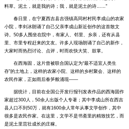
料草。泥土，就是我的诗；我，就是泥土的诗……”
春日里，在宁夏西吉县吉强镇高同村村民李成山的农家
小院，李剑冰朗诵了自己父亲李成山新近创作的这首散文
诗。50多人围坐在院中，有家人、邻里、乡亲，还有从县
里、市里专程赶来的文友。许多人现场朗诵了自己的新作，
大家时而热烈讨论、点评，时而欢快大笑、鼓掌。
在西海固，这片曾被联合国认定为“最不适宜人类生
存”的土地上，这样的农家小院、这样的乡村聚会、这样的
农民作家，正如雨后春笋般涌现——
据统计，目前在全国公开发行报刊发表作品的西海固作
家超过300人，50余人出版个人专著；其中李成山所在西吉
县人口不到50万，就有1600余人常年从事文学创作，其中
很多是农民作家。在这里，文学不是书斋里的精致技艺，而
是泥土里茁壮成长的庄稼。