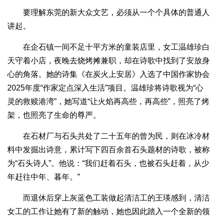
要理解东莞的新大众文艺，必须从一个个具体的普通人
讲起。
在企石镇一间不足十平方米的童装店里，女工温雄珍白
天守着小店，夜晚去烧烤摊兼职，却在诗歌中找到了安放身
心的角落。她的诗集《在炭火上安居》入选了中国作家协会
2025年度“作家定点深入生活”项目。温雄珍将诗歌视为“心
灵的救赎港湾”，她写道“让火焰再高些，再高些”，照亮了烤
架，也照亮了生命的尊严。
在石材厂与石头共处了二十五年的曾为民，则在冰冷材
料中发掘出诗意，累计写下四百余首石头题材的诗歌，被称
为“石头诗人”。他说：“我们赶着石头，也被石头赶着，从少
年赶往中年、暮年。”
而退休后穿上灰蓝色工装做起清洁工的王瑛感到，清洁
女工的工作让她有了新的触动，她也因此踏入一个全新的领