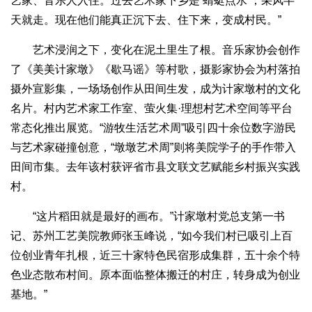
艺家、音乐人入住。过去艺术家下乡是‘蜻蜓点水’，采风半
天就走。现在他们能真正沉下去、住下来，变成村民。”
艺术浸润之下，变化在泥土里生了根。音乐家协会创作
了《美美计家墩》《歇马谣》等村歌，摄影家协会为村落拍
摄外宣影集，一场场创作从田间生发，成为计家墩村的文化
名片。村内艺术家工作室、萤火集·理想村艺术空间等平台
常态化推出展览。“游牧生活艺术周”吸引四十余位数字游民
与艺术家碰撞创意，“墩墩艺术周”则将美院学子的手作带入
田间市集。去年该村获评省市县文联文艺赋能乡村振兴实践
村。
“这片稻田就是最好的画布。”计家墩村党总支第一书
记、苏州工艺美院教师张玉峰说，“如今我们村已吸引上百
位创业青年扎根，近三十家特色民宿形成集群，五十余个特
色业态散布村间。原本面临整体搬迁的村庄，转身成为创业
基地。”