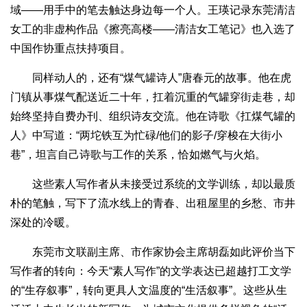
域——用手中的笔去触达身边每一个人。王瑛记录东莞清洁
女工的非虚构作品《擦亮高楼——清洁女工笔记》也入选了
中国作协重点扶持项目。
同样动人的，还有“煤气罐诗人”唐春元的故事。他在虎
门镇从事煤气配送近二十年，扛着沉重的气罐穿街走巷，却
始终坚持自费办刊、组织诗友交流。他在诗歌《扛煤气罐的
人》中写道：“两坨铁互为忙碌/他们的影子/穿梭在大街小
巷”，坦言自己诗歌与工作的关系，恰如燃气与火焰。
这些素人写作者从未接受过系统的文学训练，却以最质
朴的笔触，写下了流水线上的青春、出租屋里的乡愁、市井
深处的冷暖。
东莞市文联副主席、市作家协会主席胡磊如此评价当下
写作者的转向：今天“素人写作”的文学表达已超越打工文学
的“生存叙事”，转向更具人文温度的“生活叙事”。这些从生