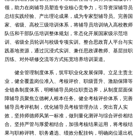
领，助力在岗辅导员塑造专业核心竞争力，引导资深辅导员
总结实践经验、产出理论成果，成为专家型辅导员。完善国
家、省级、高校三级培训体系，将辅导员培训纳入高校教师
队伍和干部队伍培训整体规划，常态化开展国家级示范培
训、省级全员轮训与校级专项实训。整合思政育人平台与实
践基地资源，通过沉浸式实训、兼任思政课教师、基层挂职
历练、对外研修交流等方式拓宽培养培训渠道。
健全管理制度体系，筑牢职业化发展保障。立足主责主
业，健全覆盖岗位准入、考核评价、职级晋升、激励保障等
全链条制度体系，明晰辅导员岗位职责边界，从制度层面保
障辅导员聚焦立德树人根本任务。健全考核评价体系，完善
辅导员考评机制，优化辅导员考核管理办法，突出育人实
效，坚持师德师风第一标准，做到量化测评与综合评价相结
合。坚持严管与厚爱相结合，加强考核结果运用，将考核结
果与职称评聘、职务遴选、绩效分配挂钩，明确岗位退出机