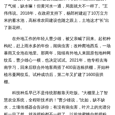
了气候，缺水嘛！但黄河水一通，局面就大不一样了。”王
伟伟说。2018年，在政府支持下，杨郎村建起了10万立方
米的蓄水池，高标准农田建设也随之跟上，土地这才“长”出
了新花样。
在外地工作的年轻人曹少雄，被父亲喊了回来。起初种
枸杞，赶上雨水多的年份，闹病虫害；改种爬地西瓜，一场
暴雨又全泡在地里。那两年，陆续有外地人来固原包地种网
纹瓜，曹少雄心一横，也决定试试。2021年，他专程去海
南学习，回来后联合外地客商搭了400亩连栋拱棚，开始种
植吊蔓网纹瓜。试种成功后，第二年又扩建了1600亩拱
棚。
科技种瓜早已不是传统那般靠天吃饭。“大棚里上了智
慧农业系统，全程听技术的！”曹少雄说，“比如，缺不缺
水，土壤传感器会告诉你；有没有病虫害，叶片上的光谱分
析一目了然。就连授粉都不一样了，以前放蜜蜂自然授粉，