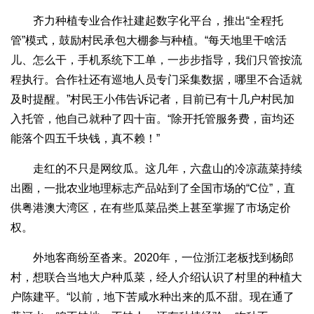
齐力种植专业合作社建起数字化平台，推出“全程托
管”模式，鼓励村民承包大棚参与种植。“每天地里干啥活
儿、怎么干，手机系统下工单，一步步指导，我们只管按流
程执行。合作社还有巡地人员专门采集数据，哪里不合适就
及时提醒。”村民王小伟告诉记者，目前已有十几户村民加
入托管，他自己就种了四十亩。“除开托管服务费，亩均还
能落个四五千块钱，真不赖！”
走红的不只是网纹瓜。这几年，六盘山的冷凉蔬菜持续
出圈，一批农业地理标志产品站到了全国市场的“C位”，直
供粤港澳大湾区，在有些瓜菜品类上甚至掌握了市场定价
权。
外地客商纷至沓来。2020年，一位浙江老板找到杨郎
村，想联合当地大户种瓜菜，经人介绍认识了村里的种植大
户陈建平。“以前，地下苦咸水种出来的瓜不甜。现在通了