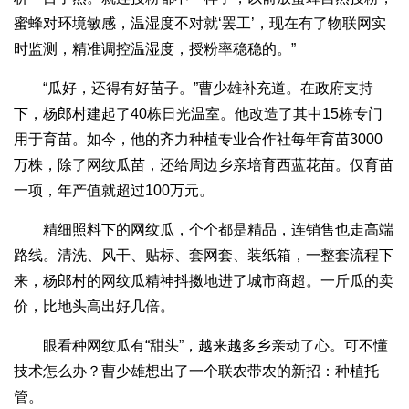
蜜蜂对环境敏感，温湿度不对就‘罢工’，现在有了物联网实
时监测，精准调控温湿度，授粉率稳稳的。”
“瓜好，还得有好苗子。”曹少雄补充道。在政府支持
下，杨郎村建起了40栋日光温室。他改造了其中15栋专门
用于育苗。如今，他的齐力种植专业合作社每年育苗3000
万株，除了网纹瓜苗，还给周边乡亲培育西蓝花苗。仅育苗
一项，年产值就超过100万元。
精细照料下的网纹瓜，个个都是精品，连销售也走高端
路线。清洗、风干、贴标、套网套、装纸箱，一整套流程下
来，杨郎村的网纹瓜精神抖擞地进了城市商超。一斤瓜的卖
价，比地头高出好几倍。
眼看种网纹瓜有“甜头”，越来越多乡亲动了心。可不懂
技术怎么办？曹少雄想出了一个联农带农的新招：种植托
管。