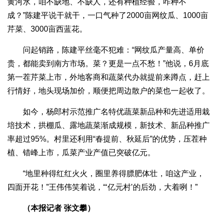
黄河水，咱不缺地、不缺人，还有种植经验，咋种不
成？”陈建平说干就干，一口气种了2000亩网纹瓜、1000亩
芹菜、3000亩西蓝花。
问起销路，陈建平丝毫不犯难：“网纹瓜产量高、单价
贵，都能卖到南方市场。菜？更是一点不愁！”他说，6月底
第一茬芹菜上市，外地客商和蔬菜代办就提前来蹲点，赶上
行情好，地头现场加价，顺便把周边散户的菜也一起收了。
如今，杨郎村示范推广名特优蔬菜新品种和先进适用栽
培技术，拱棚瓜、露地蔬菜渐成规模，新技术、新品种推广
率超过95%。村里还利用“春提前、秋延后”的优势，压茬种
植、错峰上市，瓜菜产业产值已突破亿元。
“地里种得红红火火，圈里养得膘肥体壮，咱这产业，
四面开花！”王伟伟笑着说，“‘亿元村’的后劲，大着咧！”
（本报记者 张文攀）