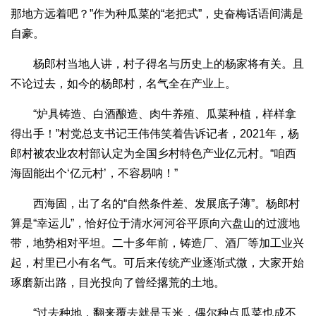
那地方远着吧？”作为种瓜菜的“老把式”，史奋梅话语间满是
自豪。
杨郎村当地人讲，村子得名与历史上的杨家将有关。且
不论过去，如今的杨郎村，名气全在产业上。
“炉具铸造、白酒酿造、肉牛养殖、瓜菜种植，样样拿
得出手！”村党总支书记王伟伟笑着告诉记者，2021年，杨
郎村被农业农村部认定为全国乡村特色产业亿元村。“咱西
海固能出个‘亿元村’，不容易呐！”
西海固，出了名的“自然条件差、发展底子薄”。杨郎村
算是“幸运儿”，恰好位于清水河河谷平原向六盘山的过渡地
带，地势相对平坦。二十多年前，铸造厂、酒厂等加工业兴
起，村里已小有名气。可后来传统产业逐渐式微，大家开始
琢磨新出路，目光投向了曾经撂荒的土地。
“过去种地，翻来覆去就是玉米，偶尔种点瓜菜也成不