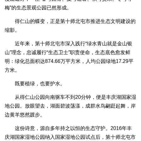
梅”的生态景观公园已然形成。
得仁山的蝶变，正是第十师北屯市推进生态文明建设的
缩影。
近年来，第十师北屯市深入践行“绿水青山就是金山银
山”理念，忠诚履行“生态卫士”职责使命，生态底色愈发鲜
明：绿化总面积达874.66万平方米，人均公园绿地17.29平
方米。
既要植绿，也要护水。
从得仁山公园向南驱车不到20分钟，便是丰庆湖国家湿
地公园。放眼望去，湖面碧波荡漾，成群水鸟翩跹起舞，岸
边黄羊悠然踱步。
这份诗意，源自多年持之以恒的生态守护。2016年丰
庆湖国家湿地公园纳入国家湿地公园试点后，第十师北屯市