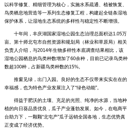
以科学修复、精细管理为核心，实施水系疏通、植被恢复、
鸟类栖息地营造等一系列生态修复工程，构建起全链条湿地
保护体系，让湿地生态系统的多样性与稳定性不断增强。
十年间，丰庆湖国家湿地公园生态治理总面积达1.05万
亩。第十师北屯市自然资源和规划局（林业和草原局）相关
负责人介绍，与2014年生物多样性本底调查结果相比，该
湿地公园栖息的鸟类种数增加了60余种，目前已记录鸟类种
数超100种，占新疆鸟类种数的15%。
推窗见绿，出门入园。良好的生态不仅带来实实在在的
幸福感，也为特色产业发展注入了“绿色动能”。
得益于肥沃的土壤、充足的光照、纯净的水源，当地种
植的向日葵品质优良，瓜子产业蓬勃发展。如今，在电商平
台助力下，一颗颗“北屯产”瓜子远销全国各地，生态优势真
正变成了经济优势。