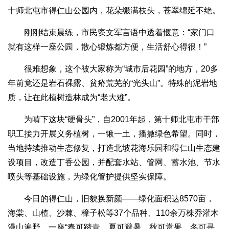
十师北屯市得仁山公园内，花朵缀满枝头，苍翠绵延不绝。
刚刚结束晨练，市民窦文军言语中透着惬意：“家门口
就有这样一座公园，散心锻炼都方便，生活舒心得很！”
很难想象，这个被大家称为“城市后花园”的地方，20多
年前竟还是岩石裸露、贫瘠荒芜的“光头山”。特殊的泥岩地
质，让在此植树造林成为“老大难”。
为啃下这块“硬骨头”，自2001年起，第十师北屯市干部
职工接力开展义务植树，一锹一土，播撒绿色希望。同时，
当地持续推动生态修复，打造北坡花海乐园和得仁山生态建
设项目，改造丁香公园，并配套水站、管网、蓄水池、节水
喷头等基础设施，为绿化管护提供坚实保障。
今日的得仁山，旧貌换新颜——绿化面积达8570亩，
海棠、山楂、沙棘、樟子松等37个品种、110余万株乔灌木
漫山遍野，一座“春可踏青、夏可避暑、秋可赏果、冬可寻