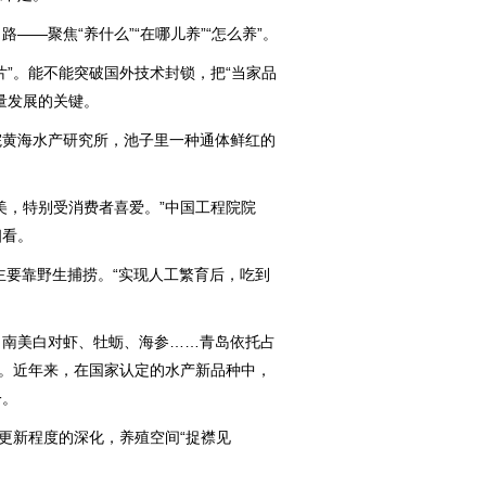
—聚焦“养什么”“在哪儿养”“怎么养”。
”。能不能突破国外技术封锁，把“当家品
量发展的关键。
黄海水产研究所，池子里一种通体鲜红的
，特别受消费者喜爱。”中国工程院院
细看。
要靠野生捕捞。“实现人工繁育后，吃到
南美白对虾、牡蛎、海参……青岛依托占
”。近年来，在国家认定的水产新品种中，
一。
更新程度的深化，养殖空间“捉襟见