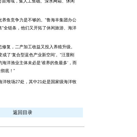
万亩海域，集人工鱼礁、深水网箱、休闲
养鱼竞争力是不够的。”鲁海丰集团办公
售”全链条，他们又开拓了休闲旅游、海洋
修复，二产加工收益又投入养殖升级。
变成了‘复合型蓝色产业新空间’。”汪显刚
的海洋渔业主体未必是‘谁养的鱼最多’，而
彻底！”
洋牧场27处，其中21处是国家级海洋牧
返回目录
图