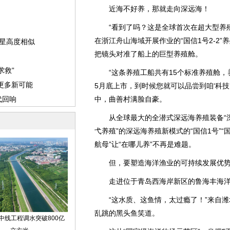
近海不好养，那就走向深远海！
“看到了吗？这是全球首次在超大型养殖
在浙江舟山海域开展作业的“国信1号2-2
把镜头对准了船上的巨型养殖舱。
“这条养殖工船共有15个标准养殖舱，养
5月底上市，到时候您就可以品尝到咱‘科技
中，曲善村满脸自豪。
从全球最大的全潜式深远海养殖装备“深蓝1
弋养殖”的深远海养殖新模式的“国信1号”“国信
航母”让“在哪儿养”不再是难题。
但，要塑造海洋渔业的可持续发展优势，
走进位于青岛西海岸新区的鲁海丰海洋
“这水质、这鱼情，太过瘾了！”来自潍
乱跳的黑头鱼笑道。