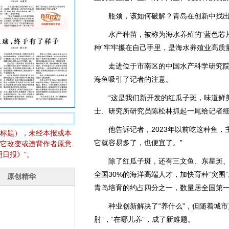
瓶颈，该如何破解？青岛在创新中找出路—
水产种苗，被称为海水养殖的“蓝色芯片
种”牢牢攥在自己手里，是海水养殖业高质
走进位于市南区的中国水产科学研究院
海鱼吸引了记者的注意。
“这是我们新开发的红瓜子斑，味道鲜美
士、研究所研究员陈松林抓起一尾给记者
他告诉记者，2023年以前吃这种鱼，主
标题），未经本报或本
它就容易多了，也便宜了。”
它改变或违背作者原意
日报》”。
除了红瓜子斑，还有三文鱼、东星斑、
全国30%的海洋高端人才，加快育种“突围
青岛培育的约占四分之一，数量居全国第
种业创新解决了“养什么”，但随着城市
肘”，“在哪儿养”，成了新难题。