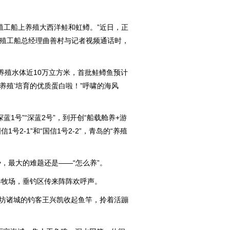
工船上养殖大西洋鲑和虹鳟。”近日，正
”养殖工船总经理曲善村与记者视频通话时，
殖水体近10万立方米，首批鲑鳟鱼预计
养殖’培育的优质蛋白啦！”呼啸的海风
号”“深蓝2号”，到开创“船载舱养+游
1号2-1”和“国信1号2-2”，青岛的“养殖
最大的难题还是——“怎么养”。
牧场，垂钓区传来阵阵欢呼声。
坊诸城的钓客王兴凯收起鱼竿，拎着活蹦