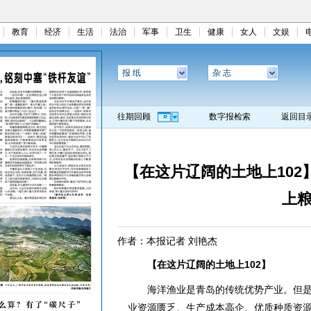
教育
经济
生活
法治
军事
卫生
健康
女人
文娱
报 纸
杂 志
往期回顾
数字报检索
返回目
【在这片辽阔的土地上102
上粮
作者：本报记者 刘艳杰
【在这片辽阔的土地上102】
海洋渔业是青岛的传统优势产业。但是
业资源匮乏、生产成本高企、优质种质资