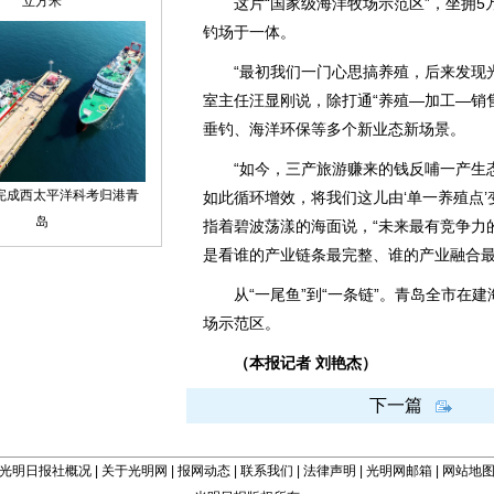
这片“国家级海洋牧场示范区”，坐拥5
钓场于一体。
“最初我们一门心思搞养殖，后来发现光
室主任汪显刚说，除打通“养殖—加工—销
垂钓、海洋环保等多个新业态新场景。
“如今，三产旅游赚来的钱反哺一产生态
如此循环增效，将我们这儿由‘单一养殖点’
指着碧波荡漾的海面说，“未来最有竞争力
是看谁的产业链条最完整、谁的产业融合最
从“一尾鱼”到“一条链”。青岛全市在建海
场示范区。
（本报记者 刘艳杰）
下一篇
光明日报社概况
|
关于光明网
|
报网动态
|
联系我们
|
法律声明
|
光明网邮箱
|
网站地