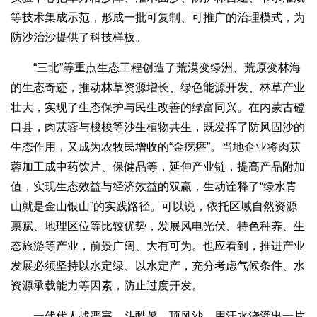
等技术集成示范，形成一批可复制、可推广的治理模式，为
防沙治沙提供了科技样板。
“三北”等重点生态工程创造了荒漠变绿洲、荒原变林海
的生态奇迹，推动林草资源增长、绿色能源开发、林草产业
壮大，实现了生态保护与民生改善的绿富同兴。在内蒙古磴
口县，肉苁蓉与梭梭等沙生植物共生，既发挥了防风固沙的
生态作用，又成为农牧民增收的“金疙瘩”。当地企业将肉苁
蓉加工成中药饮片、保健品等，延伸产业链，提高产品附加
值，实现生态效益与经济效益的双赢，生动诠释了“绿水青
山就是金山银山”的实践路径。可以说，依托区域自然资源
禀赋、地理区位等比较优势，发展风电光伏、特色种养、生
态旅游等产业，前景广阔、大有可为。也应看到，推进产业
发展必须坚持以水定绿、以水定产，充分考虑气候条件、水
资源承载能力等因素，防止过度开发。
一代代人战严寒、斗酷暑、顶风沙，用汗水浇灌出一片