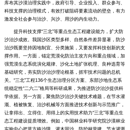
库布其沙漠治理实践中，政府引导、企业投入、群众参与、
科技支撑的治理模式，有效打破阻碍要素流动的壁垒，有力
激发全社会参与治沙、兴沙、用沙的内生动力。
提升科技支撑“三北”等重点生态工程建设能力，扩大防
沙治沙成效。我国沙区类型多样、自然条件差异显著，防沙
治沙既要坚持因地制宜、分类施策，又要发挥科技创新的支
撑作用。一方面，锚定荒漠化防治主攻方向和重点领域，加
强荒漠生态系统演化规律、沙化土地扩张机理、良种选育等
基础研究，夯实防沙治沙理论根基，抓牢技术问题的总机
关。“三北”工程136个生态治理分区方案、东部沙地生态系
统稳定性“二六二”格局等科研成果，为推进防沙治沙提供科
学依据。另一方面，聚焦防沙治沙关键技术难题，在节水灌
溉、植被恢复、治沙机械等方面推进技术创新与示范推广，
让拿得出、立得住、用得上的实用技术助力“三北”等重点生
态工程建设提质增效。例如，中国林业科学研究院沙漠林业
实验中心把草方格沙障、灌木固沙、防护林营建、节水灌溉