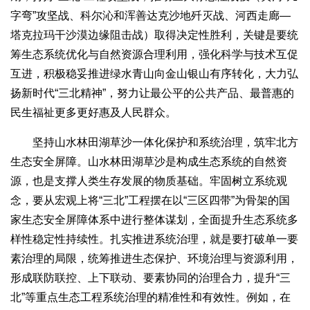
字弯”攻坚战、科尔沁和浑善达克沙地歼灭战、河西走廊—
塔克拉玛干沙漠边缘阻击战）取得决定性胜利，关键是要统
筹生态系统优化与自然资源合理利用，强化科学与技术互促
互进，积极稳妥推进绿水青山向金山银山有序转化，大力弘
扬新时代“三北精神”，努力让最公平的公共产品、最普惠的
民生福祉更多更好惠及人民群众。
坚持山水林田湖草沙一体化保护和系统治理，筑牢北方
生态安全屏障。山水林田湖草沙是构成生态系统的自然资
源，也是支撑人类生存发展的物质基础。牢固树立系统观
念，要从宏观上将“三北”工程摆在以“三区四带”为骨架的国
家生态安全屏障体系中进行整体谋划，全面提升生态系统多
样性稳定性持续性。扎实推进系统治理，就是要打破单一要
素治理的局限，统筹推进生态保护、环境治理与资源利用，
形成联防联控、上下联动、要素协同的治理合力，提升“三
北”等重点生态工程系统治理的精准性和有效性。例如，在