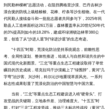
到民勤种棵树”志愿活动，在阻挡腾格里沙漠、巴丹吉林沙
漠合拢的防线上栽植梭梭、花棒、柠条等沙生植物。在一代
代民勤人接续奋斗和一批批志愿者共同参与下，2025年民
勤县人工造林面积达261万亩，森林覆盖率从20世纪50年代
的3%提高到如今的18.28%，建成环绿洲锁边林带380公
里，创造了从“沙进人退”到“绿进沙退”的生态奇迹。
“十四五”时期，荒漠化防治坚持系统观念，前瞻性思
考、全局性谋划、整体性推进，绘就人与自然和谐共生的中
国式现代化新图景。“三北”等重点生态工程建设取得了举世
瞩目的历史成就，塔克拉玛干沙漠戴上了“绿围脖”，黄河“几
字弯”治沙害、兴沙利，科尔沁沙地重现草原风光。一系列
标志性成果彰显了荒漠化防治的中国智慧与中国方案。
当前，“三北”等重点生态工程建设进入啃“硬骨头”、打
攻坚战的关键期，立地条件差、治理难度大。“十五五”时
期，打好“三北”工程攻坚战，推动三大标志性战役（黄河“几