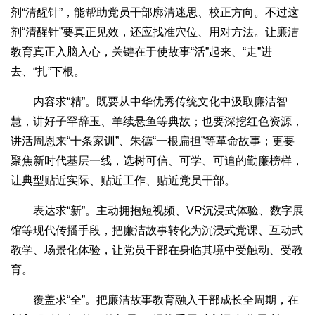
剂“清醒针”，能帮助党员干部廓清迷思、校正方向。不过这
剂“清醒针”要真正见效，还应找准穴位、用对方法。让廉洁
教育真正入脑入心，关键在于使故事“活”起来、“走”进
去、“扎”下根。
内容求“精”。既要从中华优秀传统文化中汲取廉洁智
慧，讲好子罕辞玉、羊续悬鱼等典故；也要深挖红色资源，
讲活周恩来“十条家训”、朱德“一根扁担”等革命故事；更要
聚焦新时代基层一线，选树可信、可学、可追的勤廉榜样，
让典型贴近实际、贴近工作、贴近党员干部。
表达求“新”。主动拥抱短视频、VR沉浸式体验、数字展
馆等现代传播手段，把廉洁故事转化为沉浸式党课、互动式
教学、场景化体验，让党员干部在身临其境中受触动、受教
育。
覆盖求“全”。把廉洁故事教育融入干部成长全周期，在