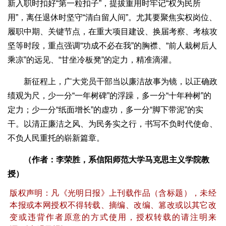
新入职时扣好“第一粒扣子”，提拔重用时牢记“权为民所
用”，离任退休时坚守“清白留人间”。尤其要聚焦实权岗位、
履职中期、关键节点，在重大项目建设、换届考察、考核攻
坚等时段，重点强调“功成不必在我”的胸襟、“前人栽树后人
乘凉”的远见、“甘坐冷板凳”的定力，精准滴灌。
新征程上，广大党员干部当以廉洁故事为镜，以正确政
绩观为尺，少一分“一年树碑”的浮躁，多一分“十年种树”的
定力；少一分“纸面增长”的虚功，多一分“脚下带泥”的实
干。以清正廉洁之风、为民务实之行，书写不负时代使命、
不负人民重托的崭新篇章。
（作者：李荣胜，系信阳师范大学马克思主义学院教
授）
版权声明：凡《光明日报》上刊载作品（含标题），未经
本报或本网授权不得转载、摘编、改编、篡改或以其它改
变或违背作者原意的方式使用，授权转载的请注明来