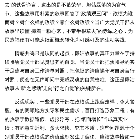
去”的铁骨诤言，道出的是不慕荣华、坦荡磊落的为官气
节。这些故事用朴素的叙事回答了“政绩观三问”：政绩为谁
而树？树什么样的政绩？靠什么树政绩？当广大党员干部从
故事里读懂“捧着一颗心来，不带半根草去”的赤诚之心，为
民造福便有可能从纸面概念转化为可感可及的生动实践。
情感共鸣只是认同的起点，廉洁故事的真正力量在于持
续唤醒党员干部见贤思齐的自觉。当党员干部把焦裕禄的实
干足迹与自身工作清单对照，把包拯的清廉操守与自身言行
对照，便会在无声叩问中完成灵魂的自我校准。这正是廉洁
故事从“听之感动”走向“行之自觉”的关键所在。
反观现实，一些党员干部在政绩观上跑偏走样，令人警
醒。有的罔顾地方实际和民生需求，盲目打造形象工程；有
的热衷于数据造假、虚报浮夸，把“纸面增长”当成真实业
绩；有的急功近利、贪大求快。究其本质，这些问题源于个
别党员干部政绩观的价值坐标发生了偏移。廉洁故事恰如一