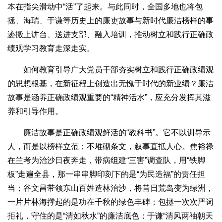
本在指尖滑动中“活”了起来。与此同时，全国多地也将包
拯、海瑞、于谦等历史上的廉吏故事与新时代廉洁榜样的事
迹搬上讲台、送进支部、融入培训，推动树立和践行正确政
绩观学习教育走深走实。
如何教育引导广大党员干部夯实树立和践行正确政绩观
的思想根基，在新征程上创造出无愧于时代的新业绩？廉洁
故事是涵养正确政绩观重要的“精神活水”，应充分发挥其滋
养和引导作用。
廉洁故事是正确政绩观鲜活的“教科书”。它不以训导示
人，而是以榜样立范；不堆砌条文，叙事直抵人心。焦裕禄
在兰考为治沙日夜奔走，带病组建“三害”调查队，用“铁脚
板”走遍全县，那一串串脚印刻下的是“为民造福”的责任担
当；谷文昌带领东山百姓造林治沙，将昔日荒岛变为绿洲，
一片片林海撑起的是功在千秋的绿色丰碑；包拯一次次严词
拒礼，守住的是“清如秋水”的廉洁底色；于谦“清风两袖朝天