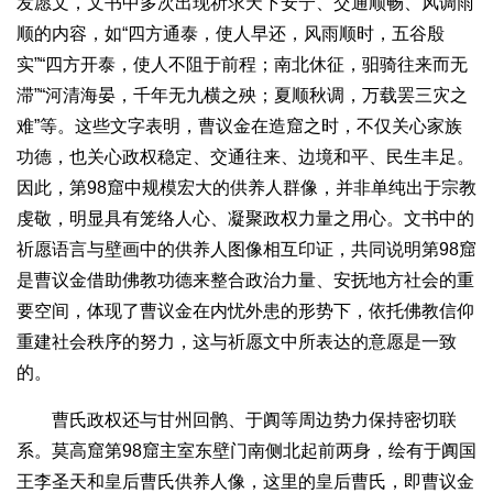
发愿文，文书中多次出现祈求天下安宁、交通顺畅、风调雨
顺的内容，如“四方通泰，使人早还，风雨顺时，五谷殷
实”“四方开泰，使人不阻于前程；南北休征，驲骑往来而无
滞”“河清海晏，千年无九横之殃；夏顺秋调，万载罢三灾之
难”等。这些文字表明，曹议金在造窟之时，不仅关心家族
功德，也关心政权稳定、交通往来、边境和平、民生丰足。
因此，第98窟中规模宏大的供养人群像，并非单纯出于宗教
虔敬，明显具有笼络人心、凝聚政权力量之用心。文书中的
祈愿语言与壁画中的供养人图像相互印证，共同说明第98窟
是曹议金借助佛教功德来整合政治力量、安抚地方社会的重
要空间，体现了曹议金在内忧外患的形势下，依托佛教信仰
重建社会秩序的努力，这与祈愿文中所表达的意愿是一致
的。
曹氏政权还与甘州回鹘、于阗等周边势力保持密切联
系。莫高窟第98窟主室东壁门南侧北起前两身，绘有于阗国
王李圣天和皇后曹氏供养人像，这里的皇后曹氏，即曹议金