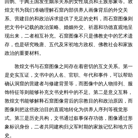
回鹘、于阗王国发生姻亲关系的女性成员和王族形象等。敦
煌文书为我们准确理解石窟内部供养人画像背后的外交关
系、营建目的和政治诉求提供了充足的史料，而石窟图像则
把文书中记载的政治策略、婚姻外交、祈愿和功德直观地呈
现出来，二者相互补充。石窟图像不只是佛教史中的艺术遗
存，也是研究晚唐、五代及宋初地方政权、佛教社会和家族
政治的重要材料。
敦煌文书与石窟图像之间存在着密切的互文关系。第一
是史实互证，文书中的人名、官职、年代和事件，可以帮助
确认洞窟的营建者与修建背景等，而图像中的人物排列、服
饰特征等则能够补充文书史料中的不足。第二是意义互释，
敦煌文书能够解释石窟图像背后的宗教目的和政治原因，而
图像则把这些政治目的直观地转化为供养人序列等视觉形
式。第三是历史共构，文书通过叙事保存功德，图像通过形
象标识身份，二者共同建构归义军时期的家族记忆和地方历
史。