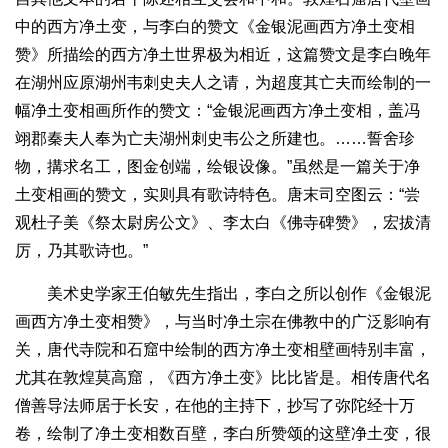
中的西方净土变，与李白的赞文《金银泥画西方净土变相
赞》所描绘的西方净土世界极为相近，这篇赞文是李白晚年
在湖州应原湖州韦刺史夫人之请，为超度其亡夫而绘制的一
幅净土变相画所作的赞文：“金银泥画西方净土变相，盖冯
翊郡秦夫人奉为亡夫湖州刺史韦公之所建也。……誓舍珍
物，搆求名工，图金创端，绘银设像。”虽然是一篇关于净
土变相画的赞文，实则具有歌诗特色。唐末司空图云：“尝
观杜子美《祭太尉房公文》、李太白《佛寺碑赞》，宏拔清
厉，乃其歌诗也。”
美术史学家王伯敏先生指出，李白之所以创作《金银泥
画西方净土变相赞》，与当时净土宗在佛教中的广泛影响有
关，唐代寺院和石窟中绘制的西方净土变相壁画特别丰富，
尤其在敦煌莫高窟，《西方净土变》比比皆是。相传唐代名
僧善导法师居于长安，在他的主持下，抄写了弥陀经十万
卷，绘制了净土变相数百壁，李白所赞颂的这壁净土变，很