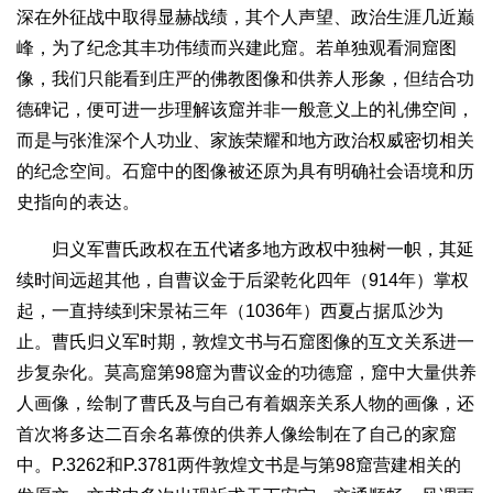
深在外征战中取得显赫战绩，其个人声望、政治生涯几近巅
峰，为了纪念其丰功伟绩而兴建此窟。若单独观看洞窟图
像，我们只能看到庄严的佛教图像和供养人形象，但结合功
德碑记，便可进一步理解该窟并非一般意义上的礼佛空间，
而是与张淮深个人功业、家族荣耀和地方政治权威密切相关
的纪念空间。石窟中的图像被还原为具有明确社会语境和历
史指向的表达。
归义军曹氏政权在五代诸多地方政权中独树一帜，其延
续时间远超其他，自曹议金于后梁乾化四年（914年）掌权
起，一直持续到宋景祐三年（1036年）西夏占据瓜沙为
止。曹氏归义军时期，敦煌文书与石窟图像的互文关系进一
步复杂化。莫高窟第98窟为曹议金的功德窟，窟中大量供养
人画像，绘制了曹氏及与自己有着姻亲关系人物的画像，还
首次将多达二百余名幕僚的供养人像绘制在了自己的家窟
中。P.3262和P.3781两件敦煌文书是与第98窟营建相关的