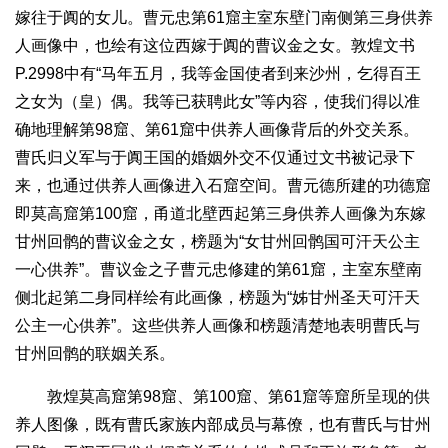
嫁往于阗的女儿。曹元忠第61窟主室东壁门南侧第三身供养
人画像中，也绘有这位西嫁于阗的曹议金之女。敦煌文书
P.2998中有“马年五月，我等金国使者到来沙州，乞得百王
之女为（皇）偶。我等已获聘此女”等内容，使我们得以准
确地理解第98窟、第61窟中供养人画像背后的外交关系。
曹氏归义军与于阗王国的婚姻外交不仅通过文书被记录下
来，也通过供养人画像进入石窟空间。曹元德所建的功德窟
即莫高窟第100窟，甬道北壁西起第三身供养人画像为东嫁
甘州回鹘的曹议金之女，榜题为“女甘州回鹘国可汗天公主
一心供养”。曹议金之子曹元忠修建的第61窟，主室东壁南
侧北起第二身同样绘有此画像，榜题为“姊甘州圣天可汗天
公主一心供养”。这些供养人画像和榜题清楚地表明曹氏与
甘州回鹘的联姻关系。
敦煌莫高窟第98窟、第100窟、第61窟等窟所呈现的供
养人图像，既有曹氏家族内部成员与幕僚，也有曹氏与甘州