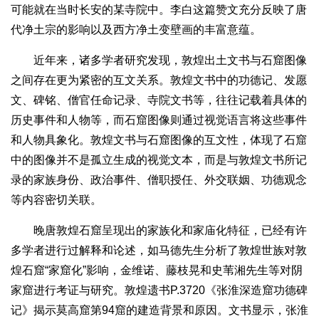
可能就在当时长安的某寺院中。李白这篇赞文充分反映了唐
代净土宗的影响以及西方净土变壁画的丰富意蕴。
近年来，诸多学者研究发现，敦煌出土文书与石窟图像
之间存在更为紧密的互文关系。敦煌文书中的功德记、发愿
文、碑铭、僧官任命记录、寺院文书等，往往记载着具体的
历史事件和人物等，而石窟图像则通过视觉语言将这些事件
和人物具象化。敦煌文书与石窟图像的互文性，体现了石窟
中的图像并不是孤立生成的视觉文本，而是与敦煌文书所记
录的家族身份、政治事件、僧职授任、外交联姻、功德观念
等内容密切关联。
晚唐敦煌石窟呈现出的家族化和家庙化特征，已经有许
多学者进行过解释和论述，如马德先生分析了敦煌世族对敦
煌石窟“家窟化”影响，金维诺、藤枝晃和史苇湘先生等对阴
家窟进行考证与研究。敦煌遗书P.3720《张淮深造窟功德碑
记》揭示莫高窟第94窟的建造背景和原因。文书显示，张淮