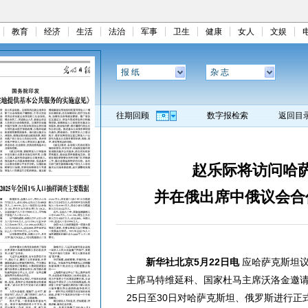
教育
经济
生活
法治
军事
卫生
健康
女人
文娱
报 纸
杂 志
往期回顾
数字报检索
返回目
赵乐际将访问哈
并在俄出席中俄议会合
新华社北京5月22日电
应哈萨克斯坦议
主席马特维延科、国家杜马主席沃洛金邀请
25日至30日对哈萨克斯坦、俄罗斯进行