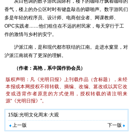
灰白色调的数字游民国际村，楼下的咖啡厅飘着咖啡的
香气，楼上的办公区时时有键盘敲击的噼啪声。数字游民们
多是年轻的程序员、设计师、电商创业者、网课教师、
OPC实践者……他们租住在不远的村民家，每天穿行于工
作的激情与乡村的安宁。
沪派江南，是和现代都市联结的江南。走进水窠里，对
沪派江南就有了更深的理解。
（作者：高艳，系中国作协会员）
版权声明：凡《光明日报》上刊载作品（含标题），未经
本报或本网授权不得转载、摘编、改编、篡改或以其它改
变或违背作者原意的方式使用，授权转载的请注明来
源“《光明日报》”。
15版:
光明文化周末·大观
上一版
下一版