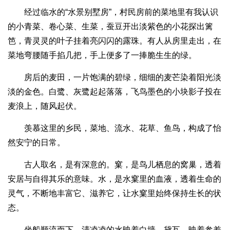
经过临水的“水景别墅房”，村民房前的菜地里有我认识
的小青菜、卷心菜、生菜，蚕豆开出淡紫色的小花探出篱
笆，青灵灵的叶子挂着亮闪闪的露珠。有人从房里走出，在
菜地弯腰随手掐几把，手上便多了一捧脆生生的绿。
房后的麦田，一片饱满的碧绿，细细的麦芒染着阳光淡
淡的金色。白鹭、灰鹭起起落落，飞鸟墨色的小块影子投在
麦浪上，随风起伏。
羡慕这里的乡民，菜地、流水、花草、鱼鸟，构成了怡
然安宁的日常。
古人取名，是有深意的。窠，是鸟儿栖息的窝巢，透着
安居与自得其乐的意味。水，是水窠里的血液，透着生命的
灵气，不断地丰富它、滋养它，让水窠里始终保持生长的状
态。
坐船顺流而下，清凌凌的水映着白墙、黛瓦，映着参差