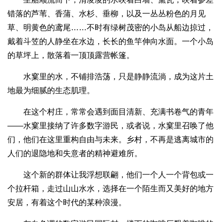
错落的芦苇、香蒲、水杉、垂柳，以及一丛丛粉色的月见
草、明黄色的鸢尾……不时有绿树茂密的小岛从船边掠过，
戴着斗笠的人静坐在水边，长长的鱼竿伸向水面。一个小岛
的草坪上，散落着一顶顶露营帐篷。
水窠里的水，不铺排浩荡，只是静静流淌，成为这片土
地最为细腻的生态肌理。
在这个村庄，常常会遇到面目清新、充满书卷气的青年
——水窠里接纳了许多数字游民，或者说，水窠里召唤了他
们，他们在这里重构自由与未来。乡村，不再是逃离城市的
人们的退隐地和失意者的精神避难所。
这个新的群体让我浮想联翩，他们一个人一个背包或一
个拉杆箱，走过山山水水，选择在一个陌生而又美好的地方
安居，有着这个时代的某种浪漫。