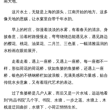
南大地。
这片水土，无疑是上海的源头，江南开始的地方。这多
像天地的恩赐，让水窠里自带千年水韵。
早上的村庄，弥漫着淡淡的水雾，有着春天的清凉。身
披春意，沿着村路慢慢走，弯弯绕绕总能遇见水，遇见路边
的樱花、桃花、油菜花、二月兰、三色堇，一幅清雅温润的
水粉画在眼前展开。
走着走着，遇上一座桥，又遇上一座桥。每一座都不一
样，形似荷花的荷花桥，状如鱼篓的鱼篓桥，还遇上一座
桥，银色的不锈钢桥栏如波浪般，充满美感和力量感，贴合
传统水乡意象，又有着现代艺术的表达。
过了鱼篓桥是几户人家，而后又是一片水域，远远地看
到“尚品书院”几个字。书院、水塘，一步之遥。水塘上，木
栈道迂回曲折，水塘下，小荷正悄悄生长。