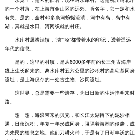
水窠里，是它的旧名，现在叫水库村。这是杭州湾北岸
的一个村落，在上海市金山区的远郊。听名字，它一定和水
有关。是的，全村40多条河蜿蜒流淌，河中有岛，岛中有
湖，真就是水田、河网织就的村庄。
水库村属漕泾镇，“漕”“泾”都带着水的印记，透着遥远
年代的信息。
是的，这里的村镇，是从6000多年前的长三角古海岸
线上生长起来的。离水库村五六公里的沙积村的高宅基冈身
遗址，是上海仅存的一处古生物、沙冈遗址。
这世界，总是需要一些遗存，为日日新的生活指明来时
路。
想一想，海浪带来的贝壳，和长江太湖留下的泥沙相
遇，日夜沉积，年复一年形成冈身，阻隔着海潮的侵袭，成
为先民的栖息之地。他们刀耕火种，于是有了日渐丰沃的江