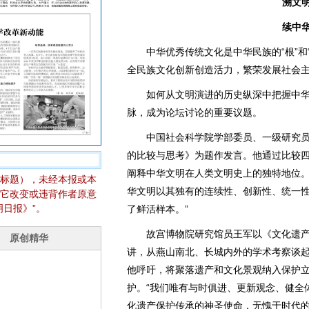
溯文
续中
中华优秀传统文化是中华民族的“根”和“
全民族文化创新创造活力，繁荣发展社会
如何从文明演进的历史纵深中把握中华
脉，成为论坛讨论的重要议题。
中国社会科学院学部委员、一级研究员
的比较与思考》为题作发言。他通过比较
阐释中华文明在人类文明史上的独特地位。
标题），未经本报或本
华文明以其独有的连续性、创新性、统一
它改变或违背作者原意
日报》”。
了鲜活样本。”
故宫博物院研究馆员王军以《文化遗产
讲，从燕山南北、长城内外的学术考察谈
他呼吁，将聚落遗产和文化景观纳入保护
护。“我们唯有与时俱进、更新观念、健全
化遗产保护传承的神圣使命，无愧于时代