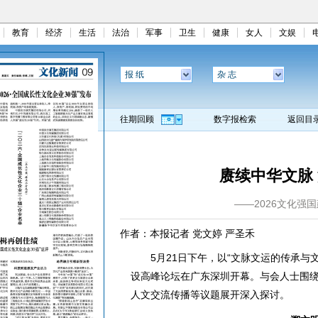
教育
经济
生活
法治
军事
卫生
健康
女人
文娱
报 纸
杂 志
往期回顾
数字报检索
返回目
赓续中华文脉
——2026文化强
作者：本报记者 党文婷 严圣禾
5月21日下午，以“文脉文运的传承与文化
设高峰论坛在广东深圳开幕。与会人士围
人文交流传播等议题展开深入探讨。