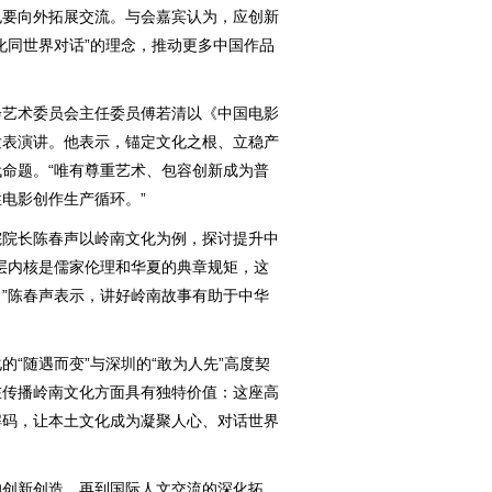
要向外拓展交流。与会嘉宾认为，应创新
化同世界对话”的理念，推动更多中国作品
艺术委员会主任委员傅若清以《中国电影
发表演讲。他表示，锚定文化之根、立稳产
命题。“唯有尊重艺术、包容创新成为普
电影创作生产循环。”
院长陈春声以岭南文化为例，探讨提升中
层内核是儒家伦理和华夏的典章规矩，这
”陈春声表示，讲好岭南故事有助于中华
随遇而变”与深圳的“敢为人先”高度契
在传播岭南文化方面具有独特价值：这座高
解码，让本土文化成为凝聚人心、对话世界
创新创造，再到国际人文交流的深化拓