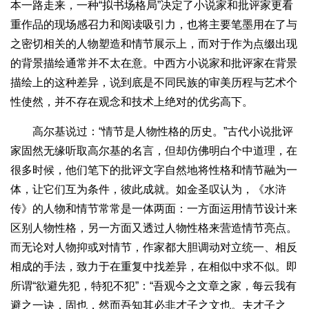
本一路走来，一种“拟书场格局”决定了小说家和批评家更看
重作品的现场感召力和阅读吸引力，也将主要笔墨用在了与
之密切相关的人物塑造和情节展示上，而对于作为点缀出现
的背景描绘通常并不太在意。中西方小说家和批评家在背景
描绘上的这种差异，说到底是不同民族的审美历程与艺术个
性使然，并不存在观念和技术上绝对的优劣高下。
高尔基说过：“情节是人物性格的历史。”古代小说批评
家固然无缘听取高尔基的名言，但却仿佛明白个中道理，在
很多时候，他们笔下的批评文字自然地将性格和情节融为一
体，让它们互为条件，彼此成就。如金圣叹认为，《水浒
传》的人物和情节常常是一体两面：一方面运用情节设计来
区别人物性格，另一方面又透过人物性格来营造情节亮点。
而无论对人物抑或对情节，作家都大胆调动对立统一、相反
相成的手法，致力于在重复中找差异，在相似中求不似。即
所谓“欲避先犯，特犯不犯”：“吾观今之文章之家，每云我有
避之一诀，固也，然而吾知其必非才子之文也。夫才子之