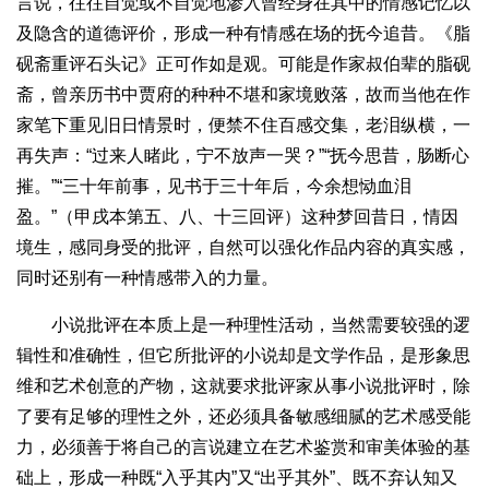
言说，往往自觉或不自觉地渗入曾经身在其中的情感记忆以
及隐含的道德评价，形成一种有情感在场的抚今追昔。《脂
砚斋重评石头记》正可作如是观。可能是作家叔伯辈的脂砚
斋，曾亲历书中贾府的种种不堪和家境败落，故而当他在作
家笔下重见旧日情景时，便禁不住百感交集，老泪纵横，一
再失声：“过来人睹此，宁不放声一哭？”“抚今思昔，肠断心
摧。”“三十年前事，见书于三十年后，今余想恸血泪
盈。”（甲戌本第五、八、十三回评）这种梦回昔日，情因
境生，感同身受的批评，自然可以强化作品内容的真实感，
同时还别有一种情感带入的力量。
小说批评在本质上是一种理性活动，当然需要较强的逻
辑性和准确性，但它所批评的小说却是文学作品，是形象思
维和艺术创意的产物，这就要求批评家从事小说批评时，除
了要有足够的理性之外，还必须具备敏感细腻的艺术感受能
力，必须善于将自己的言说建立在艺术鉴赏和审美体验的基
础上，形成一种既“入乎其内”又“出乎其外”、既不弃认知又