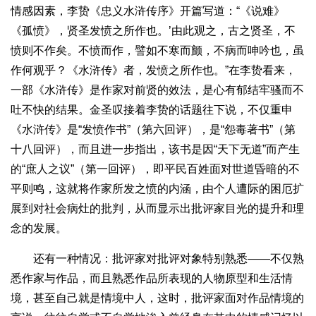
情感因素，李贽《忠义水浒传序》开篇写道：“《说难》
《孤愤》，贤圣发愤之所作也。’由此观之，古之贤圣，不
愤则不作矣。不愤而作，譬如不寒而颤，不病而呻吟也，虽
作何观乎？《水浒传》者，发愤之所作也。”在李贽看来，
一部《水浒传》是作家对前贤的效法，是心有郁结牢骚而不
吐不快的结果。金圣叹接着李贽的话题往下说，不仅重申
《水浒传》是“发愤作书”（第六回评），是“怨毒著书”（第
十八回评），而且进一步指出，该书是因“天下无道”而产生
的“庶人之议”（第一回评），即平民百姓面对世道昏暗的不
平则鸣，这就将作家所发之愤的内涵，由个人遭际的困厄扩
展到对社会病灶的批判，从而显示出批评家目光的提升和理
念的发展。
还有一种情况：批评家对批评对象特别熟悉——不仅熟
悉作家与作品，而且熟悉作品所表现的人物原型和生活情
境，甚至自己就是情境中人，这时，批评家面对作品情境的