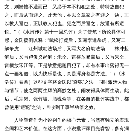
文，则岂惟不避而已，又必于本不相犯之处，特特故自犯
之，而后从而避之。此无他，亦以文章家之有避之一诀，非
以教人避也，正以教人犯也。犯之而后避之，故避有所避
也。”（《水浒传》第十一回总评）为了使笔下所论具体可
感，金氏援例以释：“武松打虎后，又写李逵杀虎，又写二
解争虎……江州城劫法场后，又写大名府劫法场……林冲起
解后，又写卢俊义起解；朱仝、雷横放晁盖后，又写朱仝、
雷横放宋江等。正是故意把题目犯了，却有本事出落得无一
点一画相借，以为快乐是也，真是浑身都是方法。”（《水
浒传》卷首）这些文字将金氏以“避犯”之法，同时激活人物
与情节，使之两两生辉的高妙之处，阐发得具体而生动。此
后，毛宗岗、张竹坡、脂砚斋等，在各自的批评实践中，都
曾使用“避犯”之法，且收到了事半功倍之效。
人物塑造作为小说创作的核心元素，当然有独立的表现
空间和艺术价值。在这方面，小说批评家目光睿智，多有洞