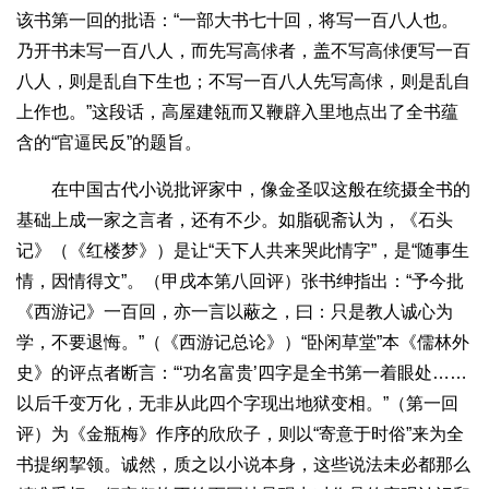
该书第一回的批语：“一部大书七十回，将写一百八人也。
乃开书未写一百八人，而先写高俅者，盖不写高俅便写一百
八人，则是乱自下生也；不写一百八人先写高俅，则是乱自
上作也。”这段话，高屋建瓴而又鞭辟入里地点出了全书蕴
含的“官逼民反”的题旨。
在中国古代小说批评家中，像金圣叹这般在统摄全书的
基础上成一家之言者，还有不少。如脂砚斋认为，《石头
记》（《红楼梦》）是让“天下人共来哭此情字”，是“随事生
情，因情得文”。（甲戌本第八回评）张书绅指出：“予今批
《西游记》一百回，亦一言以蔽之，曰：只是教人诚心为
学，不要退悔。”（《西游记总论》）“卧闲草堂”本《儒林外
史》的评点者断言：“‘功名富贵’四字是全书第一着眼处……
以后千变万化，无非从此四个字现出地狱变相。”（第一回
评）为《金瓶梅》作序的欣欣子，则以“寄意于时俗”来为全
书提纲挈领。诚然，质之以小说本身，这些说法未必都那么