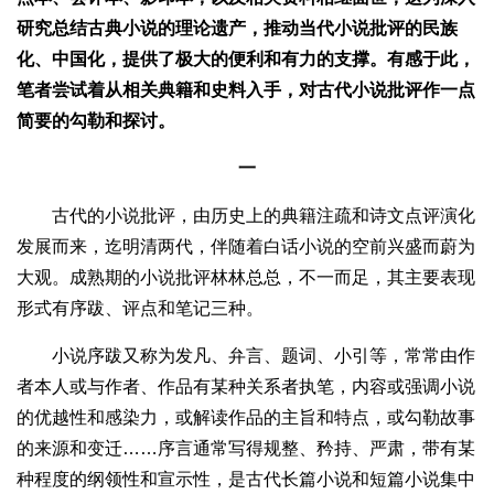
研究总结古典小说的理论遗产，推动当代小说批评的民族
化、中国化，提供了极大的便利和有力的支撑。有感于此，
笔者尝试着从相关典籍和史料入手，对古代小说批评作一点
简要的勾勒和探讨。
一
古代的小说批评，由历史上的典籍注疏和诗文点评演化
发展而来，迄明清两代，伴随着白话小说的空前兴盛而蔚为
大观。成熟期的小说批评林林总总，不一而足，其主要表现
形式有序跋、评点和笔记三种。
小说序跋又称为发凡、弁言、题词、小引等，常常由作
者本人或与作者、作品有某种关系者执笔，内容或强调小说
的优越性和感染力，或解读作品的主旨和特点，或勾勒故事
的来源和变迁……序言通常写得规整、矜持、严肃，带有某
种程度的纲领性和宣示性，是古代长篇小说和短篇小说集中