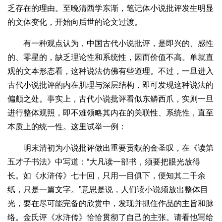
乏存在的理由。至晚清西学东渐，笔记体小说批评发生明显
的文体变化，开始向后世的论文过渡。
有一种观点认为，中国古代小说批评，是即兴的、感性
的、零星的，缺乏理论性和系统性，因而价值不高。单就直
观的文本形态看，这种说法仿佛有些道理。不过，一旦进入
古代小说批评的内在肌理与深层结构，即可发现这种说法的
偏颇之处。事实上，古代小说批评看似东鳞西爪，实则一旦
进行整体观照，即不难领略其内在的关联性、系统性，直至
本质上的统一性。这里试举一例：
明末清初为小说批评做出重要贡献的金圣叹，在《读第
五才子书法》中写道：“大凡读一部书，须要把眼光放得
长。如《水浒传》七十回，只用一目俱下，便知其二千余
纸，只是一篇文字。”意思是说，人们读小说须放出整体目
光，要在尽可能完备的欣赏中，发现并抓住作品的主旨和脉
络。金氏评《水浒传》恰恰贯彻了自己的主张。请看他写给