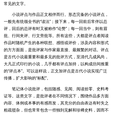
常见的文字。
小说评点与作品正文相伴而行。形态完备的小说评点，
一般先有统领全书的“读法”；接下来，每一回前后常伴以总
评，回后的总评有时又被称作“论赞”；每一回当中，则有眉
批、行间夹评、行文旁批等。所有这些，大都是评点者阅读
作品时随机产生的各种联想、感悟或评价，涉及内容和形式
的方方面面，是批评家与作家最直接、最频繁的对话。评点
是古代小说最重要和最多见的批评方式，至清代几成风尚，
大凡正式印行的小说，几乎都有评点加持，以构成坊间推重
的“评点本”。可以这样说，正文加评点是古代小说实现广泛
传播，扩大影响的“标配”。
笔记体小说批评，包括随感、见闻、阅读拾零、史料考
证等。这类文字，是批评者在不同情况下，围绕作品多方面
内容、体例或本事的有感而发，其充分的自由表达有时失之
粗疏驳杂，但也常常包含一些独到见解和珍稀史料，因而不