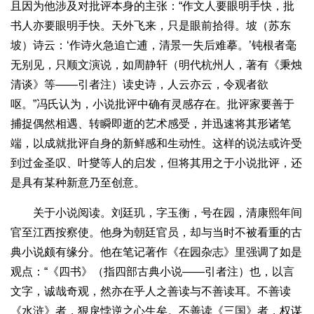
且因为他涉及对批评本身的主张：“作文人要眼明手快，批
书人亦要眼明手快。天外飞来，只是眼前拾得。坡（苏东
坡）诗云：‘作诗火急追亡逋，清景一失后难摹。’钝根者毫
无别见，只顺文演说，如周静轩（明代杭州人，著有《秉烛
清谈》等——引者注）读史诗，人云亦云，令观者欲
呕。”冯氏认为，小说批评中确有灵感存在。批评家要善于
捕捉偶然相遇、转瞬即逝的艺术感受，并迅速将其形诸笔
端，以成就批评自身的新鲜感和生动性。这样的说法或许受
到过金圣叹、叶燮等人的启发，但将其用之于小说批评，还
是具有某种新意乃至创意。
关于小说阅读。刘廷玑，字玉衡，号在园，清康熙年间
官至江西按察使。他身为朝廷官员，却与当时不被看重的古
典小说颇有缘分。他在笔记著作《在园杂志》里强调了如是
观点：“《四书》（指四部古典小说——引者注）也，以言
文字，诚哉奇观，然亦在乎人之善读与不善读耳。不善读
《水浒》者，狠戾悖逆之心生矣。不善读《三国》者，权谋