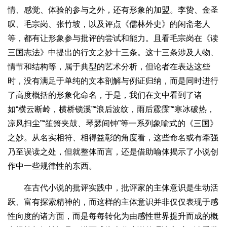
情、感觉、体验的参与之外，还有形象的加盟。李贽、金圣
叹、毛宗岗、张竹坡，以及评点《儒林外史》的闲斋老人
等，都有让形象参与批评的尝试和能力。且看毛宗岗在《读
三国志法》中提出的行文之妙十三条。这十三条涉及人物、
情节和结构等，属于典型的艺术分析，但论者在表达这些
时，没有满足于单纯的文本剖解与例证归纳，而是同时进行
了高度概括的形象化命名，于是，我们在文中看到了诸
如“横云断岭，横桥锁溪”“浪后波纹，雨后霡霂”“寒冰破热，
凉风扫尘”“笙箫夹鼓、琴瑟间钟”等一系列象喻式的《三国》
之妙。从名实相符、相得益彰的角度看，这些命名或有牵强
乃至误读之处，但就整体而言，还是借助喻体揭示了小说创
作中一些规律性的东西。
在古代小说的批评实践中，批评家的主体意识是生动活
跃、富有探索精神的，而这样的主体意识并非仅仅表现于感
性向度的诸方面，而是每每转化为由感性世界提升而成的概