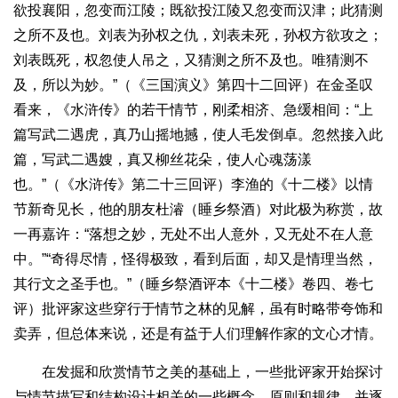
欲投襄阳，忽变而江陵；既欲投江陵又忽变而汉津；此猜测
之所不及也。刘表为孙权之仇，刘表未死，孙权方欲攻之；
刘表既死，权忽使人吊之，又猜测之所不及也。唯猜测不
及，所以为妙。”（《三国演义》第四十二回评）在金圣叹
看来，《水浒传》的若干情节，刚柔相济、急缓相间：“上
篇写武二遇虎，真乃山摇地撼，使人毛发倒卓。忽然接入此
篇，写武二遇嫂，真又柳丝花朵，使人心魂荡漾
也。”（《水浒传》第二十三回评）李渔的《十二楼》以情
节新奇见长，他的朋友杜濬（睡乡祭酒）对此极为称赏，故
一再嘉许：“落想之妙，无处不出人意外，又无处不在人意
中。”“奇得尽情，怪得极致，看到后面，却又是情理当然，
其行文之圣手也。”（睡乡祭酒评本《十二楼》卷四、卷七
评）批评家这些穿行于情节之林的见解，虽有时略带夸饰和
卖弄，但总体来说，还是有益于人们理解作家的文心才情。
在发掘和欣赏情节之美的基础上，一些批评家开始探讨
与情节描写和结构设计相关的一些概念、原则和规律，并逐