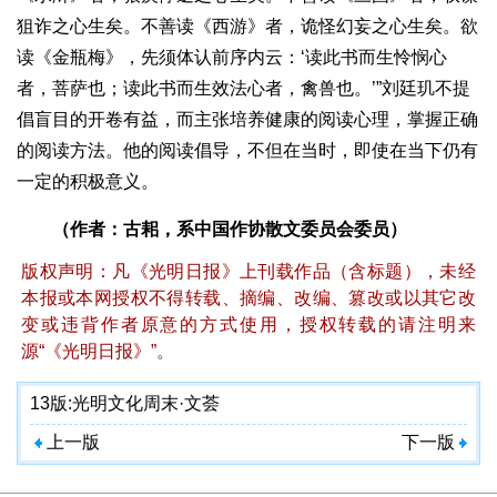
狙诈之心生矣。不善读《西游》者，诡怪幻妄之心生矣。欲
读《金瓶梅》，先须体认前序内云：‘读此书而生怜悯心
者，菩萨也；读此书而生效法心者，禽兽也。’”刘廷玑不提
倡盲目的开卷有益，而主张培养健康的阅读心理，掌握正确
的阅读方法。他的阅读倡导，不但在当时，即使在当下仍有
一定的积极意义。
（作者：古耜，系中国作协散文委员会委员）
版权声明：凡《光明日报》上刊载作品（含标题），未经
本报或本网授权不得转载、摘编、改编、篡改或以其它改
变或违背作者原意的方式使用，授权转载的请注明来
源“《光明日报》”。
13版:
光明文化周末·文荟
上一版
下一版