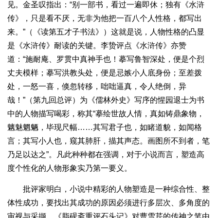
见。金圣叹指出：“别一部书，看过一遍即休；独有《水浒
传》，只是看不厌，无非为他把一百八个人性格，都写出
来。”（《读第五才子书法》）这就是说，人物性格的凸显
是《水浒传》耐读的关键。李贽评点《水浒传》亦赞
道：“施耐庵、罗贯中真神手也！摹写鲁智深处，便是个烈
丈夫模样；摹写洪教头处，便是忌嫉小人底身份；至差拨
处，一怒一喜，倏忽转移，咄咄逼真，令人绝倒，异
哉！”（第九回总评）为《儒林外史》写序的惺园退士为书
中的人物描写喝彩，称其“摹绘世故人情，真如铸鼎象物，
魑魅魍魉，毕现尺幅……其写君子也，如睹道貌，如闻格
言；其写小人也，窥其肺肝，描其声态。画图所不到者，笔
乃足以达之”。凡此种种都在强调，对于小说而言，塑造高
度个性化的人物形象实乃第一要义。
批评家明白，小说中精彩的人物塑造是一种综合性、整
体性成功，要找出其成功的原因必须进行多层次、多角度的
审视与采撷。《脂砚斋重评石头记》对曹雪芹的传神之笔由