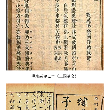
毛宗岗评点本《三国演义》