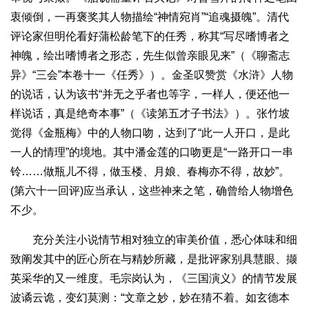
衷倾倒，一再褒奖其人物描绘“神情宛肖”“追魂摄魄”。清代
评论家但明伦看好蒲松龄笔下的任秀，称其“写尽嗜博者之
神魄，绘出嗜博者之形态，先生似曾亲眼见来”（《聊斋志
异》“三会”本卷十一《任秀》）。金圣叹赞赏《水浒》人物
的说话，认为该书“并无之乎者也等字，一样人，便还他一
样说话，真是绝奇本事”（《读第五才子书法》）。张竹坡
觉得《金瓶梅》中的人物口吻，达到了“此一人开口，是此
一人的情理”的境地。其中潘金莲的口吻更是“一路开口一串
铃……做瓶儿不得，做玉楼、月娘、春梅亦不得，故妙”。
(第六十一回评)应当承认，这些神来之笔，确曾给人物增色
不少。
充分关注小说情节相对独立的审美价值，悉心体味和细
致阐发其中的匠心所在与精妙所藏，是批评家别具慧眼、撷
英采华的又一维度。毛宗岗认为，《三国演义》的情节发展
波谲云诡，变幻莫测：“文章之妙，妙在猜不着。如玄德本