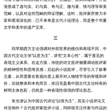
渐形成了虚与实、幻与真、奇与正、微与著、情与理等审美
范畴，以及对这些范畴的辩证理解。这时，批评家所努力丰
富和逐渐深化的，已不单单是古代小说理论，而是整个华夏
文学和美学的遗产宝库。
三
同早期西方文论强调对外部世界的模仿和再现不同，中
国古代文论主张“以意为主”，讲究“文本心性”，属于显见的
表现主义体系。在这方面，传统的诗文批评侧重调动批评家
的精神悟性和思维灵感；后起的小说批评，尽管引入了叙事
元素，从而需要在客观向度上展开对人物情节等的审视和评
价，但就整体和本色而言，依旧充盈着中国古代文论特有的
鲜明主体色彩，仍然是一种表现性很强的理论形态。
朱光潜认为中国古代诗论“以情为主”，其实小说评论又
何尝例外？古代批评家批评小说，同样很关注作家与作品的