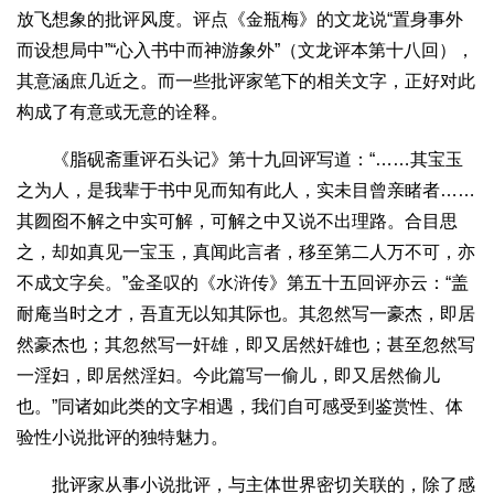
放飞想象的批评风度。评点《金瓶梅》的文龙说“置身事外
而设想局中”“心入书中而神游象外”（文龙评本第十八回），
其意涵庶几近之。而一些批评家笔下的相关文字，正好对此
构成了有意或无意的诠释。
《脂砚斋重评石头记》第十九回评写道：“……其宝玉
之为人，是我辈于书中见而知有此人，实未目曾亲睹者……
其囫囵不解之中实可解，可解之中又说不出理路。合目思
之，却如真见一宝玉，真闻此言者，移至第二人万不可，亦
不成文字矣。”金圣叹的《水浒传》第五十五回评亦云：“盖
耐庵当时之才，吾直无以知其际也。其忽然写一豪杰，即居
然豪杰也；其忽然写一奸雄，即又居然奸雄也；甚至忽然写
一淫妇，即居然淫妇。今此篇写一偷儿，即又居然偷儿
也。”同诸如此类的文字相遇，我们自可感受到鉴赏性、体
验性小说批评的独特魅力。
批评家从事小说批评，与主体世界密切关联的，除了感