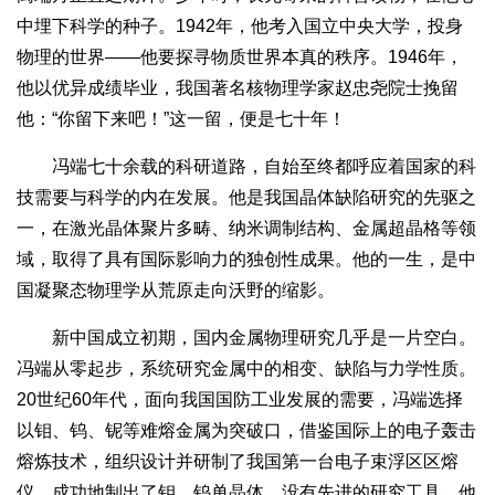
中埋下科学的种子。1942年，他考入国立中央大学，投身
物理的世界——他要探寻物质世界本真的秩序。1946年，
他以优异成绩毕业，我国著名核物理学家赵忠尧院士挽留
他：“你留下来吧！”这一留，便是七十年！
冯端七十余载的科研道路，自始至终都呼应着国家的科
技需要与科学的内在发展。他是我国晶体缺陷研究的先驱之
一，在激光晶体聚片多畴、纳米调制结构、金属超晶格等领
域，取得了具有国际影响力的独创性成果。他的一生，是中
国凝聚态物理学从荒原走向沃野的缩影。
新中国成立初期，国内金属物理研究几乎是一片空白。
冯端从零起步，系统研究金属中的相变、缺陷与力学性质。
20世纪60年代，面向我国国防工业发展的需要，冯端选择
以钼、钨、铌等难熔金属为突破口，借鉴国际上的电子轰击
熔炼技术，组织设计并研制了我国第一台电子束浮区区熔
仪，成功地制出了钼、钨单晶体。没有先进的研究工具，他