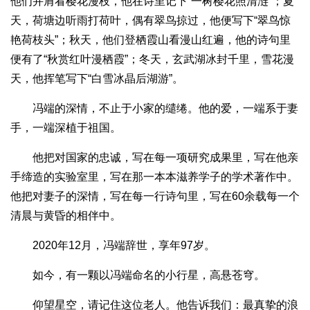
他们并肩看樱花漫枝，他在诗里记下“一树樱花照清涟”；夏
天，荷塘边听雨打荷叶，偶有翠鸟掠过，他便写下“翠鸟惊
艳荷枝头”；秋天，他们登栖霞山看漫山红遍，他的诗句里
便有了“秋赏红叶漫栖霞”；冬天，玄武湖冰封千里，雪花漫
天，他挥笔写下“白雪冰晶后湖游”。
冯端的深情，不止于小家的缱绻。他的爱，一端系于妻
手，一端深植于祖国。
他把对国家的忠诚，写在每一项研究成果里，写在他亲
手缔造的实验室里，写在那一本本滋养学子的学术著作中。
他把对妻子的深情，写在每一行诗句里，写在60余载每一个
清晨与黄昏的相伴中。
2020年12月，冯端辞世，享年97岁。
如今，有一颗以冯端命名的小行星，高悬苍穹。
仰望星空，请记住这位老人。他告诉我们：最真挚的浪