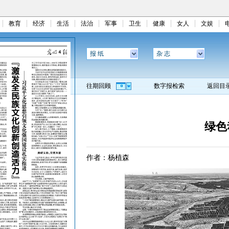
教育
经济
生活
法治
军事
卫生
健康
女人
文娱
报 纸
杂 志
往期回顾
数字报检索
返回目
绿色
作者：杨植森