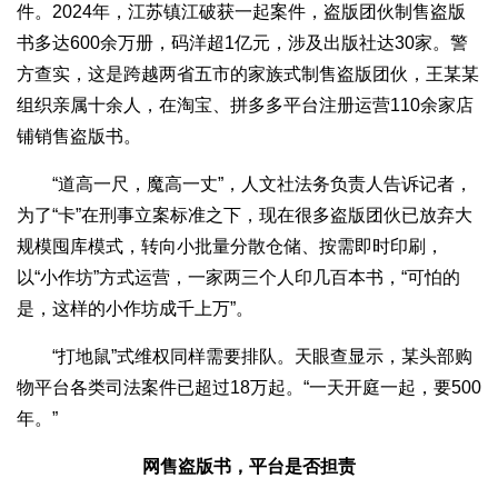
件。2024年，江苏镇江破获一起案件，盗版团伙制售盗版
书多达600余万册，码洋超1亿元，涉及出版社达30家。警
方查实，这是跨越两省五市的家族式制售盗版团伙，王某某
组织亲属十余人，在淘宝、拼多多平台注册运营110余家店
铺销售盗版书。
“道高一尺，魔高一丈”，人文社法务负责人告诉记者，
为了“卡”在刑事立案标准之下，现在很多盗版团伙已放弃大
规模囤库模式，转向小批量分散仓储、按需即时印刷，
以“小作坊”方式运营，一家两三个人印几百本书，“可怕的
是，这样的小作坊成千上万”。
“打地鼠”式维权同样需要排队。天眼查显示，某头部购
物平台各类司法案件已超过18万起。“一天开庭一起，要500
年。”
网售盗版书，平台是否担责