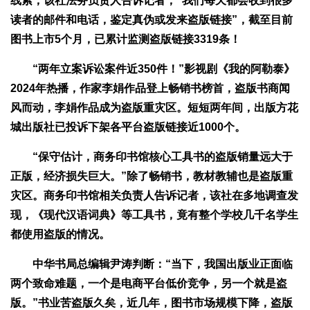
线索，该社法务负责人告诉记者，“我们每天都会收到很多
读者的邮件和电话，鉴定真伪或发来盗版链接”，截至目前
图书上市5个月，已累计监测盗版链接3319条！
“两年立案诉讼案件近350件！”影视剧《我的阿勒泰》
2024年热播，作家李娟作品登上畅销书榜首，盗版书商闻
风而动，李娟作品成为盗版重灾区。短短两年间，出版方花
城出版社已投诉下架各平台盗版链接近1000个。
“保守估计，商务印书馆核心工具书的盗版销量远大于
正版，经济损失巨大。”除了畅销书，教材教辅也是盗版重
灾区。商务印书馆相关负责人告诉记者，该社在多地调查发
现，《现代汉语词典》等工具书，竟有整个学校几千名学生
都使用盗版的情况。
中华书局总编辑尹涛判断：“当下，我国出版业正面临
两个致命难题，一个是电商平台低价竞争，另一个就是盗
版。”书业苦盗版久矣，近几年，图书市场规模下降，盗版