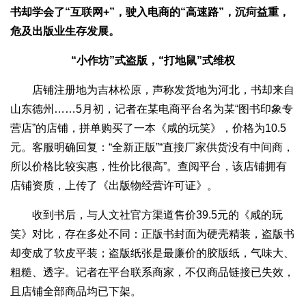
书却学会了“互联网+”，驶入电商的“高速路”，沉疴益重，
危及出版业生存发展。
“小作坊”式盗版，“打地鼠”式维权
店铺注册地为吉林松原，声称发货地为河北，书却来自
山东德州……5月初，记者在某电商平台名为某“图书印象专
营店”的店铺，拼单购买了一本《咸的玩笑》，价格为10.5
元。客服明确回复：“全新正版”“直接厂家供货没有中间商，
所以价格比较实惠，性价比很高”。查阅平台，该店铺拥有
店铺资质，上传了《出版物经营许可证》。
收到书后，与人文社官方渠道售价39.5元的《咸的玩
笑》对比，存在多处不同：正版书封面为硬壳精装，盗版书
却变成了软皮平装；盗版纸张是最廉价的胶版纸，气味大、
粗糙、透字。记者在平台联系商家，不仅商品链接已失效，
且店铺全部商品均已下架。