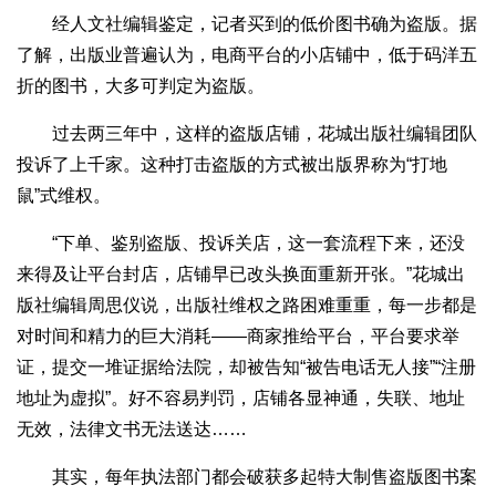
经人文社编辑鉴定，记者买到的低价图书确为盗版。据
了解，出版业普遍认为，电商平台的小店铺中，低于码洋五
折的图书，大多可判定为盗版。
过去两三年中，这样的盗版店铺，花城出版社编辑团队
投诉了上千家。这种打击盗版的方式被出版界称为“打地
鼠”式维权。
“下单、鉴别盗版、投诉关店，这一套流程下来，还没
来得及让平台封店，店铺早已改头换面重新开张。”花城出
版社编辑周思仪说，出版社维权之路困难重重，每一步都是
对时间和精力的巨大消耗——商家推给平台，平台要求举
证，提交一堆证据给法院，却被告知“被告电话无人接”“注册
地址为虚拟”。好不容易判罚，店铺各显神通，失联、地址
无效，法律文书无法送达……
其实，每年执法部门都会破获多起特大制售盗版图书案