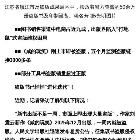
江苏省镇江市反盗版成果展区中，摆放着警方查缴的50余万
册盗版书及印制设备。赖名芳 摄/光明图片
■■图书销售渠道中电商占近九成，出版界陷入“打地
鼠”式盗版维权困局
■■《咸的玩笑》刚上市即被盗版，五个月监测盗版链
接3000多条
■■部分工具书盗版销量超过正版
盗版书已悄悄“进化迭代”！
近期，记者采访了解到以下情况：
“新书出版不足一周，市面上即出现大量盗版”，作家刘
震云新作《咸的玩笑》2025年12月出版，一周内就被盗
版。人民文学出版社迅速发布悬赏公告，征集该书盗版侵权