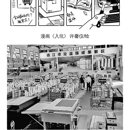
漫画《入坑》 许馨仪/绘