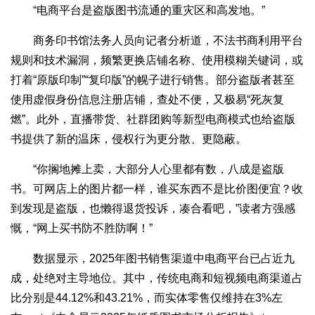
“电商平台是盗版图书流通的重灾区和高发地。”
商务印书馆法务人员向记者分析道，不法书商利用平台
规则和技术漏洞，频繁更换店铺名称、使用模糊关键词，或
打着“原版印制”“复印版”的幌子进行销售。部分盗版者甚至
使用虚假身份信息注册店铺，查处不便，又极易“死灰复
燃”。此外，直播带货、社群团购等新型电商模式也给盗版
书提供了新的温床，侵权行为更分散、更隐蔽。
“你搁地摊上卖，大部分人心里都有数，八成是盗版
书。可网店上的图片都一样，谁买东西不是比价图便宜？收
到发现是盗版，也懒得退货投诉，凑合看吧，”读者方强感
慨，“网上买书防不胜防啊！”
数据显示，2025年图书销售渠道中电商平台已占近九
成，处绝对主导地位。其中，传统电商和短视频电商渠道占
比分别是44.12%和43.21%，而实体零售仅维持在3%左