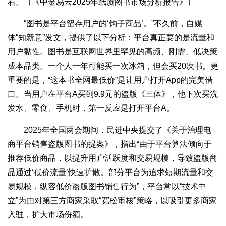
右。（《中金易云2025年纸质图书市场分析报告》）
“图书是平台留存用户的‘钩子商品’。”不久前，自媒
体“知新意”发文，提供了以下分析：平台真正要的是流量和
用户黏性。图书是互联网世界里罕见的高频、刚需、低决策
成本品类。一个人一年可能买一次冰箱，但会买20次书。更
重要的是，“这本书全网最低价”是让用户打开App的完美借
口。当用户在平台A买到9.9元的盗版《三体》，他下次买洗
发水、零食、手机时，第一反应是打开平台A。
2025年全国两会期间，民进中央提交了《关于治理电
商平台销售盗版图书的提案》，指出“由于平台算法倾向于
推荐低价商品，以提升用户活跃度和交易规模，导致盗版商
品通过‘低价流量’快速扩散。部分平台为追求短期流量和交
易规模，纵容低价盗版图书销售行为”，平台常以“技术中
立”为由对第三方商家采取“宽松审核”策略，以吸引更多商家
入驻，扩大市场份额。