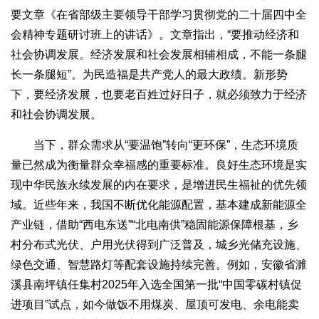
要文章《在省部级主要领导干部学习贯彻党的二十届四中全
会精神专题研讨班上的讲话》。文章指出，“要推动经济和
社会协调发展。经济发展和社会发展相辅相成，不能一条腿
长一条腿短”。为民造福是共产党人的最大政绩。新形势
下，要经济发展，也要老百姓过好日子，就必须致力于经济
和社会协调发展。
当下，群众需求从“要温饱”转向“更环保”，生态环境质
量已然成为衡量群众幸福感的重要标准。良好生态环境是实
现中华民族永续发展的内在要求，是增进民生福祉的优先领
域。近些年来，我国不断优化能源配置，基本建成新能源全
产业链，借助“西电东送”“北电南供”稳固能源保障根基，乡
村分布式光伏、户用光伏得到广泛普及，城乡光储充设施、
绿色交通、智慧路灯等配套设施持续完善。例如，安徽省濉
溪县南坪镇任集村2025年入选全国第一批“中国零碳村镇促
进项目”试点，如今做饭不用煤炭、屋顶可发电、余电能卖