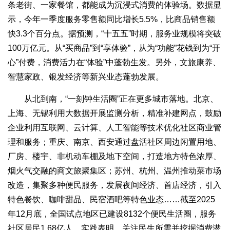
条老街、一家餐馆，都能成为沉浸式消费的体验场。数据显
示，今年一季度服务零售额同比增长5.5%，比商品销售额
快3.3个百分点。据预测，“十五五”时期，服务业规模将突破
100万亿元。从“买商品”到“享体验”，从为“功能”花钱到为“开
心”付费，消费活力在“体验”中蓬勃生发。另外，文旅康养、
智慧家政、银发经济等新兴业态蓬勃发展。
从北到南，“一刻钟生活圈”正在更多城市落地。北京、
上海、无锡利用大数据开展监测分析，精准补建网点，鼓励
企业利用互联网、云计算、人工智能等技术优化社区商业管
理和服务；重庆、南京、西安通过盘活社区周边闲置用地、
厂房、楼宇、非机动车棚及地下空间，打造地方特色浓厚、
烟火气交融的商文旅聚集区；苏州、杭州、温州推动菜市场
改造，集聚多种便民服务，发展夜间经济、首店经济，引入
特色餐饮、咖啡甜品、民宿酒吧等特色业态……截至2025
年12月底，全国试点地区已建设8132个便民生活圈，服务
社区居民1.68亿人。实践表明，关注民生所需并挖掘消费潜