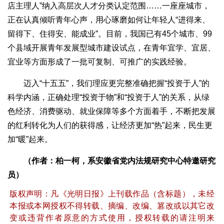
店主理人”纳入高层次人才分类认定范围……一座座城市，
正在认真倾听青年心声，用心琢磨如何让年轻人“进得来、
留得下、住得安、能成业”。目前，我国已有45个城市、99
个县域开展青年发展型城市建设试点，在青年宜学、宜居、
宜业等方面形成了一批可复制、可推广的实践经验。
迈入“十五五”，我们理应更完整准确把握“投资于人”的
科学内涵，正确处理“投资于物”和“投资于人”的关系，从绿
色经济、消费驱动、就业保障等多个方面着手，不断把发展
的红利转化为人们的获得感，让经济更加“热”起来，民生更
加“暖”起来。
（作者：柏一柯，系安徽省党内法规研究中心特邀研究
员）
版权声明：凡《光明日报》上刊载作品（含标题），未经
本报或本网授权不得转载、摘编、改编、篡改或以其它改
变或违背作者原意的方式使用，授权转载的请注明来