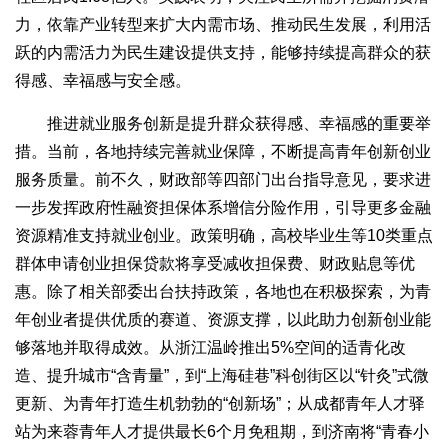
力，依靠产业转型来扩大内需市场、推动民生发展，利用活
跃的内需活力为民生建设提供支持，能够持续提高群众的获
得感、幸福感与安全感。
推进就业服务创新是提升群众获得感、幸福感的重要举
措。当前，各地持续完善就业保障，不断提高青年创新创业
服务质量。前不久，财政部等四部门出台指导意见，要求进
一步发挥政府性融资担保体系增信分险作用，引导更多金融
资源精准支持就业创业。政策明确，高校毕业生等10类重点
群体申请创业担保贷款将享受减收担保费、财政贴息等优
惠。除了相关部委出台扶持政策，各地也在积极探索，为青
年创业者提供优质的赛道、资源支撑，以此助力创新创业能
够落地并取得成效。从浙江温岭推出5%空间的适青化改
造、提升城市“含青量”，到“上海硅巷”科创街区以“针灸”式微
更新、为青年打造生机勃勃的“创新场”；从成都青年人才驿
站为来蓉青年人才提供最长6个月免租期，到济南将“青春小