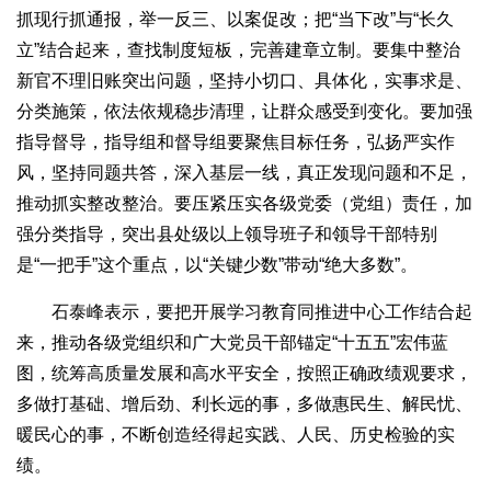
抓现行抓通报，举一反三、以案促改；把“当下改”与“长久
立”结合起来，查找制度短板，完善建章立制。要集中整治
新官不理旧账突出问题，坚持小切口、具体化，实事求是、
分类施策，依法依规稳步清理，让群众感受到变化。要加强
指导督导，指导组和督导组要聚焦目标任务，弘扬严实作
风，坚持同题共答，深入基层一线，真正发现问题和不足，
推动抓实整改整治。要压紧压实各级党委（党组）责任，加
强分类指导，突出县处级以上领导班子和领导干部特别
是“一把手”这个重点，以“关键少数”带动“绝大多数”。
石泰峰表示，要把开展学习教育同推进中心工作结合起
来，推动各级党组织和广大党员干部锚定“十五五”宏伟蓝
图，统筹高质量发展和高水平安全，按照正确政绩观要求，
多做打基础、增后劲、利长远的事，多做惠民生、解民忧、
暖民心的事，不断创造经得起实践、人民、历史检验的实
绩。