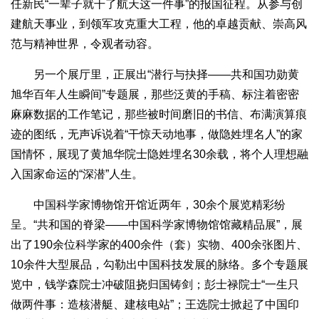
任新民“一辈子就干了航天这一件事”的报国征程。从参与创
建航天事业，到领军攻克重大工程，他的卓越贡献、崇高风
范与精神世界，令观者动容。
另一个展厅里，正展出“潜行与抉择——共和国功勋黄
旭华百年人生瞬间”专题展，那些泛黄的手稿、标注着密密
麻麻数据的工作笔记，那些被时间磨旧的书信、布满演算痕
迹的图纸，无声诉说着“干惊天动地事，做隐姓埋名人”的家
国情怀，展现了黄旭华院士隐姓埋名30余载，将个人理想融
入国家命运的“深潜”人生。
中国科学家博物馆开馆近两年，30余个展览精彩纷
呈。“共和国的脊梁——中国科学家博物馆馆藏精品展”，展
出了190余位科学家的400余件（套）实物、400余张图片、
10余件大型展品，勾勒出中国科技发展的脉络。多个专题展
览中，钱学森院士冲破阻挠归国铸剑；彭士禄院士“一生只
做两件事：造核潜艇、建核电站”；王选院士掀起了中国印