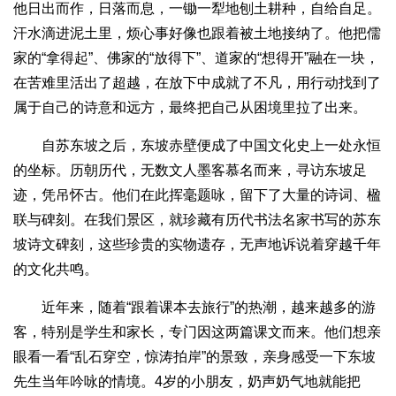
他日出而作，日落而息，一锄一犁地刨土耕种，自给自足。
汗水滴进泥土里，烦心事好像也跟着被土地接纳了。他把儒
家的“拿得起”、佛家的“放得下”、道家的“想得开”融在一块，
在苦难里活出了超越，在放下中成就了不凡，用行动找到了
属于自己的诗意和远方，最终把自己从困境里拉了出来。
自苏东坡之后，东坡赤壁便成了中国文化史上一处永恒
的坐标。历朝历代，无数文人墨客慕名而来，寻访东坡足
迹，凭吊怀古。他们在此挥毫题咏，留下了大量的诗词、楹
联与碑刻。在我们景区，就珍藏有历代书法名家书写的苏东
坡诗文碑刻，这些珍贵的实物遗存，无声地诉说着穿越千年
的文化共鸣。
近年来，随着“跟着课本去旅行”的热潮，越来越多的游
客，特别是学生和家长，专门因这两篇课文而来。他们想亲
眼看一看“乱石穿空，惊涛拍岸”的景致，亲身感受一下东坡
先生当年吟咏的情境。4岁的小朋友，奶声奶气地就能把