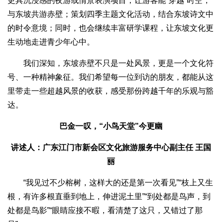
更具沉浸感的夜游或情景表演项目，让游客能“穿越”时空，
与东坡共游赤壁；策划四季主题文化活动，结合东坡诗文中
的时令意境；同时，也会继续丰富研学课程，让东坡文化更
生动地走进青少年心中。
我们深知，东坡赤壁不只是一处风景，更是一个文化符
号、一种精神象征。我们希望每一位到访的朋友，都能从这
里带走一些超越风景的收获，感受那份跨越千年的乐观与豁
达。
巴金一叹，“小鸟天堂”今更幽
讲述人：广东江门市新会区文化旅游服务中心副主任 王国
丽
“我见过不少榕树，这样大的还是第一次看见”“枝上又生
根，有许多根直垂到地上，伸进泥土里”“到处都是鸟声，到
处都是鸟影”“眼睛应接不暇，看清楚了这只，又错过了那