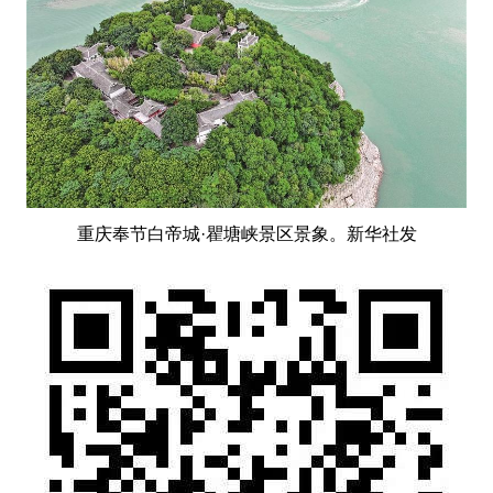
重庆奉节白帝城·瞿塘峡景区景象。新华社发