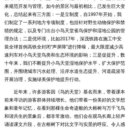
来规范开发与管理。如今的景区与最初相比，已发生巨大变
化，总结起来有三方面：一是立制度，自1997年开始，我
们制定了一系列地方专项制度，包括针对野生动物保护和禁
猎的规定，以及专门出台小鸟天堂雀鸟保护和湿地公园的管
理办法；二是优环境，比如2017年，深茂铁路在施工中安
装全球首例高铁全封闭“声屏障”进行降噪，最大限度减少高
速列车对小鸟天堂鸟类和生态环境的影响；三是促提升，数
十年来，我们不断提升小鸟天堂湿地保护水平，扩大保护范
围，并围绕城市污水处理、沿岸水道生态提升、河道疏浚等
开展治理，实施绿美保护地提升行动。
近年来，许多游客因《鸟的天堂》慕名而来，带着课本
前来寻访的游客群体持续增长。他们带着一份美好的文学想
象和童年记忆，在看到那棵生命奇迹般的大榕树与万千飞鸟
和谐共生的景象后，都非常激动。他们会在观鸟长廊上轻声
诵读课文片段，在古榕树下对比文字与实景的呼应。令人感