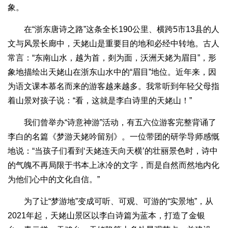
象。
在“浙东唐诗之路”这条全长190公里、横跨5市13县的人
文与风景长廊中，天姥山是重要目的地和必经中转地。古人
常言：“东南山水，越为首，剡为面，沃洲天姥为眉目”，形
象地描绘出天姥山在浙东山水中的“眉目”地位。近年来，因
为语文课本慕名而来的游客越来越多。我常听到年轻父母指
着山景对孩子说：“看，这就是李白诗里的天姥山！”
我们曾举办“诗意神游”活动，有五六位游客完整背诵了
李白的名篇《梦游天姥吟留别》。一位带团的研学导师感慨
地说：“当孩子们看到‘天姥连天向天横’的壮丽景色时，诗中
的气魄不再局限于书本上冰冷的文字，而是自然而然地内化
为他们心中的文化自信。”
为了让“梦游地”变成可听、可观、可游的“实景地”，从
2021年起，天姥山景区以李白诗篇为蓝本，打造了金银