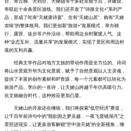
台、青云梯、天鸡台、天姥隐等十多处景观节点，并建设、
串联起十余条景区游线。我们还开发了“诗路文化+”系列产
品，形成了吃有“天姥唐诗宴”、住有“天姥山居”、购有“天姥
农味”的整体格局。我们更创新“旅游+”发展模式，举办骑
行、露营、徒步等户外活动，帮助周边乡村聚拢人气。这
种“业态互补、流量共享”的发展模式，实现了景区和周边村
落的互利共赢。
经典文学作品对地方文旅的带动作用是全方位的。诗词
将山水景观升华为文化景观，赋予了自然景观以人文灵魂，
提供了丰富的创作素材和IP资源，每一个元素都可以转化为
旅游产品。李白的一首诗，让天姥山跨越千年仍具吸引力。
在文旅融合时代，这种效应更加凸显。
天姥山的开发还在继续，我们将探索“低空经济”赛道，
让千百年前诗句中的“我欲因之梦吴越，一夜飞度镜湖月”之
景照进现实，让更多游客解锁“空中游天姥”的全新视角，继