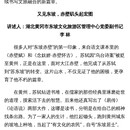
续书写文旅融合的新篇章。
又见东坡，赤壁矶头起宏图
讲述人：湖北黄冈市东坡文化旅游区管理中心党委副书记
李 林
很多人对“东坡赤壁”的第一印象，来自语文课本里的
《赤壁赋》和《念奴娇·赤壁怀古》。苏轼因“乌台诗案”被贬
至黄州，正是在这里，面对大江赤壁，他完成了从苏轼
到“苏东坡”的转变。这片山水，不仅见证了他的困顿，更孕
育了他不朽的篇章。
在黄州，苏轼钻进书堆，在儒家的那些经典里琢磨处世
的道理，摸索活下去的智慧。后来他还真写出了《易传》
《论语说》两部大作，这哪是读书，分明是在给自己的精神
找条出路。为了一家人的生计，他扛起锄头，跑到黄州城东
的坡地上种地，当起了“有文化的农民”，自号“东坡居士”。