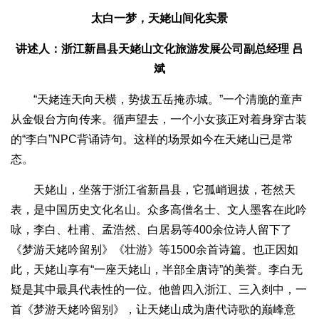
太白一梦，天姥山间化实景
讲述人：浙江新昌县天姥山文化旅游发展公司副总经理 吕
斌
“天姥连天向天横，势拔五岳掩赤城。”一个清脆的童声
从金银台方向传来。循声望去，一个小女孩正对着身穿古装
的“李白”NPC背诵诗句。这样的场景如今在天姥山已是常
态。
天姥山，坐落于浙江省新昌县，它孤峭迥拔，苍然天
表，是中国历史文化名山。众多高僧名士、文人墨客在此吟
咏，李白、杜甫、孟浩然、白居易等400余位诗人留下了
《梦游天姥吟留别》《壮游》等1500余首诗篇。也正因如
此，天姥山享有“一座天姥山，半部全唐诗”的美誉。李白无
疑是其中最具代表性的一位。他曾四入浙江、三入剡中，一
首《梦游天姥吟留别》，让天姥山成为唐代诗歌的巅峰意